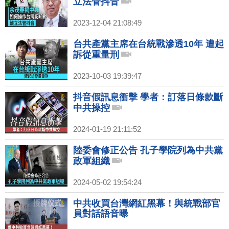
立法管抖音
2023-12-04 21:08:49
台共產黨主席在台統戰滲透10年 遭起
訴從重量刑
2023-10-03 19:39:47
抖音假訊息衝擊 學者：訂落日條款斷
中共操控
2024-01-19 21:11:52
陸委會修正公告 孔子學院列為中共黨
政軍組織
2024-05-02 19:54:24
中共收買台灣網紅黑幕！與統戰部官
員對話語音曝