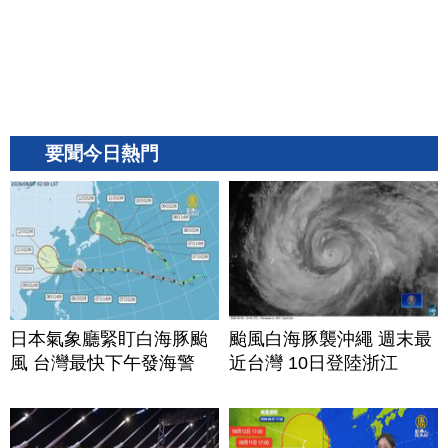
要聞今日熱門
日本氣象廳緊盯白海豚颱
颱風白海豚襲沖繩 週末最
風 台灣最快下午發海警
近台灣 10日登陸浙江