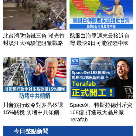
北台灣防衛鐵三角 漢光首
颱風白海豚週末最接近台
封淡江大橋驗證阻敵戰略
灣 最快9日可能登陸中國
川普簽行政令對多晶矽課
SpaceX、特斯拉德州斥資
15%關稅 防堵中共傾銷
168億 打造最大晶片廠
Terafab
今日整點新聞