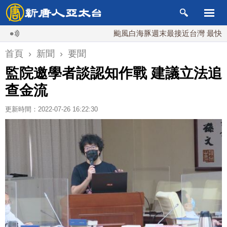
颱風白海豚週末最接近台灣 最快9日可
首頁
›
新聞
›
要聞
監院邀學者談認知作戰 建議立法追
查金流
更新時間：2022-07-26 16:22:30