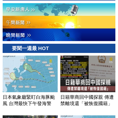
要聞一週最 HOT
日本氣象廳緊盯白海豚颱
日籍華商回中國探親 傳遭
風 台灣最快下午發海警
禁離境還「被恢復國籍」