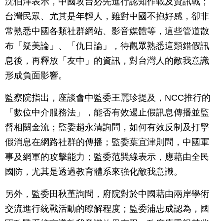
沈伯洋表示，中國攻台必先進行認知作戰及資訊戰；
台灣民眾、尤其是年輕人，雖對中國不抱好感，卻非
常熟悉中國各類社群網站、影音媒體等，這些管道散
布「疑美論」、「仇日論」，待觀眾熟悉這類錯假訊
息後，再釋放「友中」的資訊，對台灣人的敵我意識
形成負面影響。
監察院指出，座談會中監委王麗珍提及，NCC推行的
「數位中介服務法」，能否有效遏止假訊息傳播並監
督相關金流；監委趙永清詢問，如何有效反制及打擊
假消息在網路社群的傳播；監委葉宜津則問，中國軍
事及網軍的攻擊能力；監委范巽綠表示，應藉由全民
國防，尤其是透過教育體系來強化敵我意識。
另外，監委田秋堇詢問，府院對於中國藉由兩岸學術
交流進行統戰活動的瞭解程度；監委浦忠成認為，國