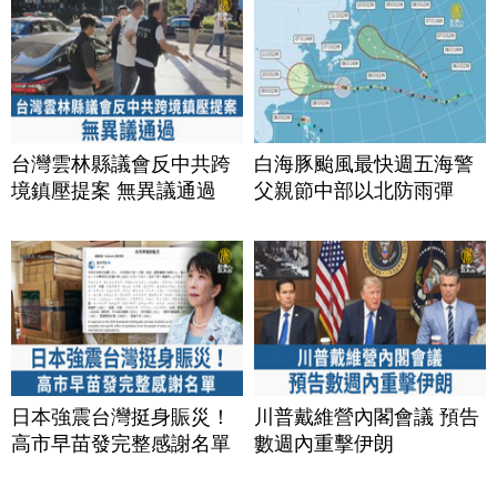
台灣雲林縣議會反中共跨
白海豚颱風最快週五海警
境鎮壓提案 無異議通過
父親節中部以北防雨彈
日本強震台灣挺身賑災！
川普戴維營內閣會議 預告
高市早苗發完整感謝名單
數週內重擊伊朗