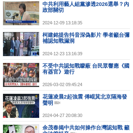
中共利用藝人組黨滲透2026選舉？內
政部關切
2024-12-09 13:18:35
柯建銘提告抖音深偽影片 學者籲台彌
補認知戰漏洞
2024-12-23 13:16:39
不受中共認知戰矇蔽 台民眾響應《國
有器官》遊行
2026-03-02 09:45:24
花蓮凌晨2起強震 傅崐萁北京隔海發
聲明
2024-04-27 20:08:30
余茂春揭中共如何操作台灣認知戰 籲