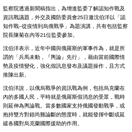
監察院透過新聞稿指出，為增進監委了解認知作戰及
資訊戰議題，外交及國防委員會25日邀沈伯洋以「認
知作戰–從疫情到烏俄戰爭」為題演講，共有包括監察
院長陳菊在內等21位監委參加。
沈伯洋表示，近年中國與俄羅斯的軍事作為，就是所
謂的「兵馬未動，『輿論』先行」，藉由當前國際情
勢及疫情變化，強化假訊息發布及議題操作，且方式
推陳出新。
沈伯洋說，以俄烏戰爭的資訊戰為例，包括烏克蘭在
內的多國人民，平時就是俄羅斯假消息的受眾，戰時
則延伸為輿論戰。當多數國家支持俄國發動戰爭，或
抱持雙方對錯尚難論斷的態度時，就能發揮中斷或延
緩各國對烏克蘭國際援助的作用。