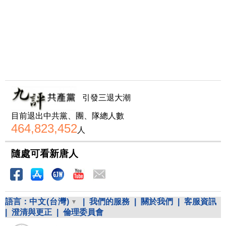
引發三退大潮
目前退出中共黨、團、隊總人數
464,823,452
人
隨處可看新唐人
語言：
中文(台灣)
|
我們的服務
|
關於我們
|
客服資訊
|
澄清與更正
|
倫理委員會