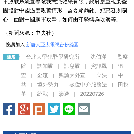
軍政戰系統宣導敵我意識效果有限，政府應重視某些
團體對中國過度親善情形；監委賴鼎銘、紀惠容則關
心，面對中國網軍攻擊，如何由守勢轉為攻勢等。
（新聞來源：中央社）
按讚加入
新唐人亞太電視台粉絲團
台北大學犯罪學研究所
沈伯洋
監察
|
|
院
認知戰
訊息戰
資訊戰
追
|
|
|
|
查
金流
輿論大外宣
立法
中
|
|
|
|
共
境外勢力
數位中介服務法
田秋
|
|
|
堇
統戰
滲透
20220726
|
|
|