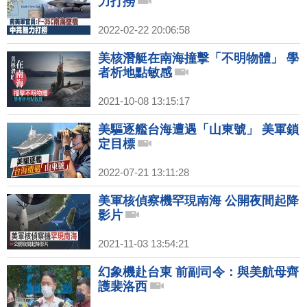
力打撈
2022-02-22 20:06:58
美核潛艇在南海撞擊「不明物體」 學
者析地點敏感
2021-10-08 13:15:17
美驅逐艦台海遭遇「山東號」 美軍鎖
定目標
2022-07-21 13:11:28
美軍核偵察機罕現南海 公開夜間起降
影片
2021-11-03 13:54:21
幻象機赴台東 前副司令：與美航母齊
護裴洛西