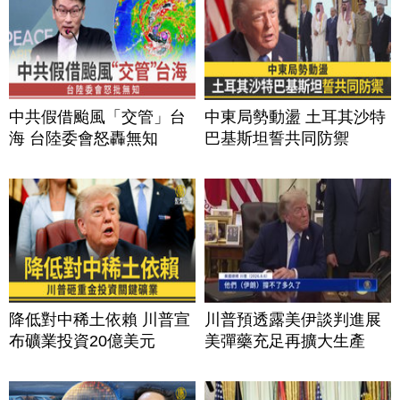
中共假借颱風「交管」台
中東局勢動盪 土耳其沙特
海 台陸委會怒轟無知
巴基斯坦誓共同防禦
降低對中稀土依賴 川普宣
川普預透露美伊談判進展
布礦業投資20億美元
美彈藥充足再擴大生產