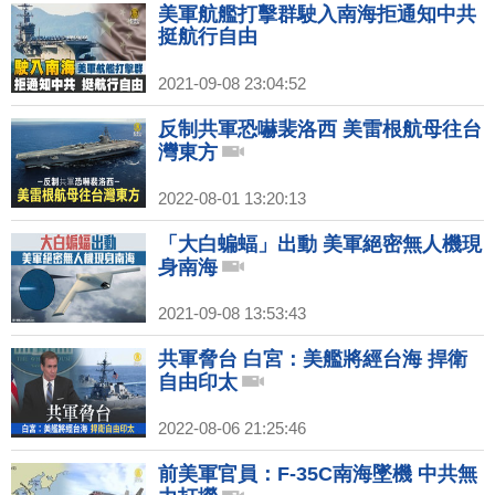
美軍航艦打擊群駛入南海拒通知中共
挺航行自由
2021-09-08 23:04:52
反制共軍恐嚇裴洛西 美雷根航母往台
灣東方
2022-08-01 13:20:13
「大白蝙蝠」出動 美軍絕密無人機現
身南海
2021-09-08 13:53:43
共軍脅台 白宮：美艦將經台海 捍衛
自由印太
2022-08-06 21:25:46
前美軍官員：F-35C南海墜機 中共無