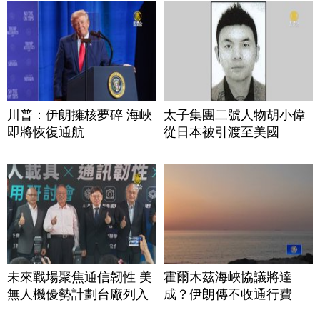
川普：伊朗擁核夢碎 海峽
太子集團二號人物胡小偉
即將恢復通航
從日本被引渡至美國
未來戰場聚焦通信韌性 美
霍爾木茲海峽協議將達
無人機優勢計劃台廠列入
成？伊朗傳不收通行費