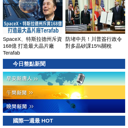
SpaceX、特斯拉德州斥資
防堵中共！川普簽行政令
168億 打造最大晶片廠
對多晶矽課15%關稅
Terafab
今日整點新聞
國際一週最 HOT