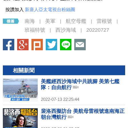
按讚加入
新唐人亞太電視台粉絲團
南海
美軍
航空母艦
雷根號
|
|
|
|
班福特號
西沙海域
20220727
|
|
相關新聞
美艦經西沙海域中共跳腳 美第七艦
隊：自由航行
2022-07-13 22:25:44
裴洛西擬訪台 美航母雷根號進南海正
朝台灣航行