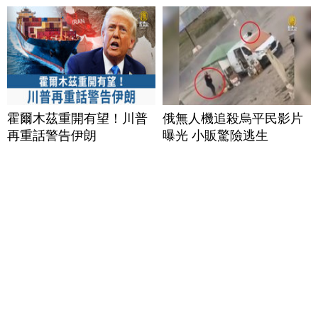
霍爾木茲重開有望！川普
俄無人機追殺烏平民影片
再重話警告伊朗
曝光 小販驚險逃生