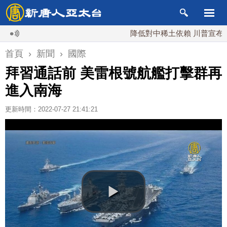
降低對中稀土依賴 川普宣布礦業投
首頁
›
新聞
›
國際
拜習通話前 美雷根號航艦打擊群再
進入南海
更新時間：2022-07-27 21:41:21