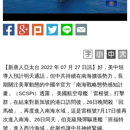
【新唐人亞太台 2022 年 07 月 27 日訊】好，美中領
導人預計明天通話，但中共持續在南海擴張勢力，長
期關注美軍動態的中國半官方「南海戰略態勢感知計
畫」（SCSPI）透露， 美國航空母艦「雷根號」打擊
群，在結束對新加坡的港口訪問後，26日晚間殺「回
馬槍」，再度進入南海水域，這是雷根號7月17日後再
次進入南海。26日同天，伯克級飛彈驅逐艦「班福特
號」進入西沙海域，此舉也讓中共神經緊繃。