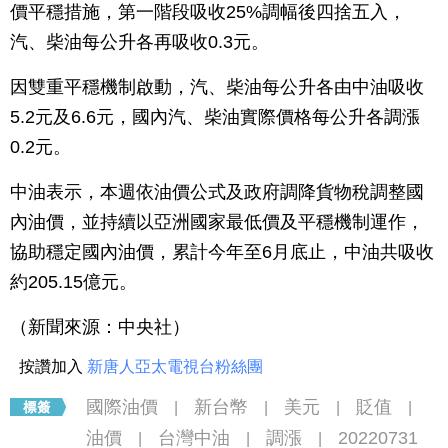
價平穩措施，第一階段吸收25%調幅後四捨五入，
汽、柴油每公升各再吸收0.3元。
因雙重平穩機制啟動，汽、柴油每公升各由中油吸收
5.2元及6.6元，國內汽、柴油實際價格每公升各調漲
0.2元。
中油表示，本週依油價公式及政府調降貨物稅調整國
內油價，並持續以亞洲國家最低價及平穩機制運作，
協助穩定國內油價，累計今年至6月底止，中油共吸收
約205.15億元。
（新聞來源：中央社）
按讚加入
新唐人亞太電視台粉絲團
國際油價
新台幣
美元
貶值
|
|
|
|
油價
台灣中油
調漲
20220731
|
|
|