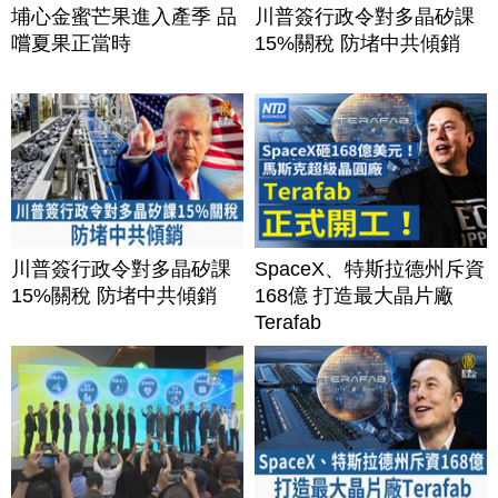
埔心金蜜芒果進入產季 品
川普簽行政令對多晶矽課
嚐夏果正當時
15%關稅 防堵中共傾銷
川普簽行政令對多晶矽課
SpaceX、特斯拉德州斥資
15%關稅 防堵中共傾銷
168億 打造最大晶片廠
Terafab