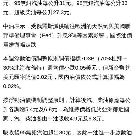
元、95無鉛汽油每公升31元、98無鉛汽油每公升33
元、超級柴油每公升27.3元。
中油表示，受俄羅斯減供輸往歐洲的天然氣與美國聯
邦準備理事會（Fed）升息3碼等因素影響，國際油價
震盪微幅走跌。
本週浮動油價調整原則調價指標7D3B（70%杜拜＋
30%北海布倫特）週均價小跌0.05美元，但新台幣兌
美元匯率貶值0.02元，國內油價依公式計算漲幅為
0.02%。
按浮動油價機制調整原則，計算後汽、柴油原應每公
升各調漲5.4元及6.8元，為維持價格低於亞洲鄰近國
家，汽、柴油各由中油吸收4.9元及6.3元。
吸收後95無鉛汽油超出30元，因此中油進一步啟動油