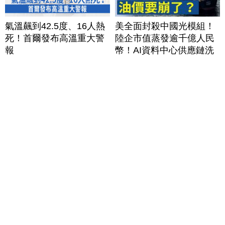
氣溫飆到42.5度、16人熱
美全面封殺中國光模組！
死！首爾發布高溫重大警
陸企市值蒸發逾千億人民
報
幣！AI資料中心供應鏈洗
牌？台灣喜迎轉單！成關
鍵樞紐？｜#財經新聞
│20260805 (三)