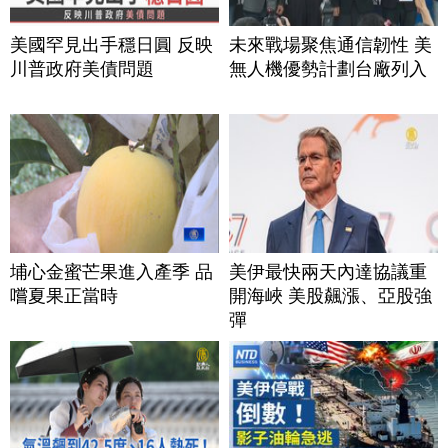
美國罕見出手穩日圓 反映
未來戰場聚焦通信韌性 美
川普政府美債問題
無人機優勢計劃台廠列入
埔心金蜜芒果進入產季 品
美伊最快兩天內達協議重
嚐夏果正當時
開海峽 美股飆漲、亞股強
彈