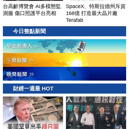
台高齡博覽會 AI多模態監
SpaceX、特斯拉德州斥資
測服 傷口照護平台亮相
168億 打造最大晶片廠
Terafab
今日整點新聞
財經一週最 HOT