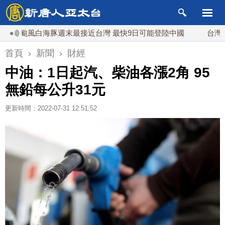
颱風白海豚週末最接近台灣 最快9日可能登陸中國
台灣漢光首
首頁
›
新聞
›
財經
中油：1日起汽、柴油各漲2角 95
無鉛每公升31元
更新時間：2022-07-31 12:51:52