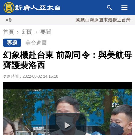
颱風白海豚週末最接近台灣 最快9
首頁
›
新聞
›
要聞
專題
美台進展
幻象機赴台東 前副司令：與美航母
齊護裴洛西
更新時間：2022-08-02 14:16:10