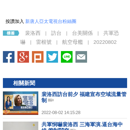
按讚加入
新唐人亞太電視台粉絲團
裴洛西
訪台
台美關係
共軍恐
|
|
|
嚇
雷根號
航空母艦
20220802
|
|
|
相關新聞
裴洛西訪台前夕 福建宣布空域流量管
制
2022-08-02 14:15:28
共軍恫嚇裴洛西 三海軍演.逼台海中