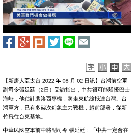
【新唐人亞太台 2022 年 08 月 02 日訊】台灣前空軍
副司令張延廷（2日）受訪指出，中共很可能騷擾巴士
海峽，他估計裴洛西專機，將走東航線抵達台灣。台
灣軍方，已有多架次幻象主力戰機，超前部署，從新
竹飛往台東基地。
中華民國空軍前中將副司令 張延廷：「中共一定會在