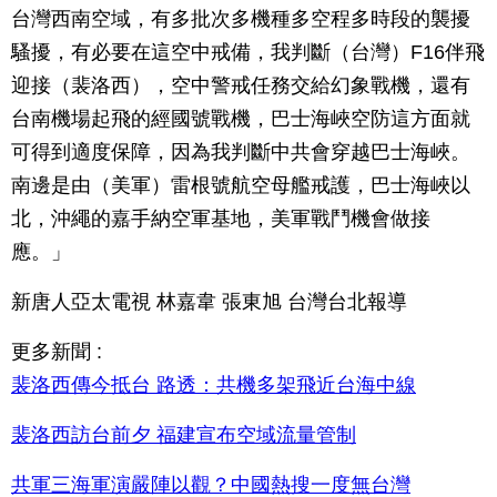
台灣西南空域，有多批次多機種多空程多時段的襲擾
騷擾，有必要在這空中戒備，我判斷（台灣）F16伴飛
迎接（裴洛西），空中警戒任務交給幻象戰機，還有
台南機場起飛的經國號戰機，巴士海峽空防這方面就
可得到適度保障，因為我判斷中共會穿越巴士海峽。
南邊是由（美軍）雷根號航空母艦戒護，巴士海峽以
北，沖繩的嘉手納空軍基地，美軍戰鬥機會做接
應。」
新唐人亞太電視 林嘉韋 張東旭 台灣台北報導
更多新聞 :
裴洛西傳今抵台 路透：共機多架飛近台海中線
裴洛西訪台前夕 福建宣布空域流量管制
共軍三海軍演嚴陣以觀？中國熱搜一度無台灣