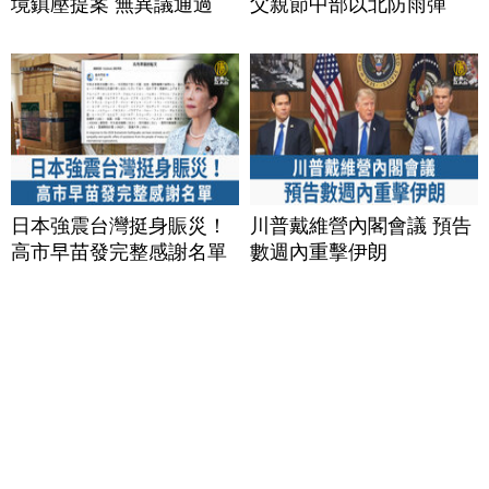
境鎮壓提案 無異議通過
父親節中部以北防雨彈
日本強震台灣挺身賑災！
川普戴維營內閣會議 預告
高市早苗發完整感謝名單
數週內重擊伊朗