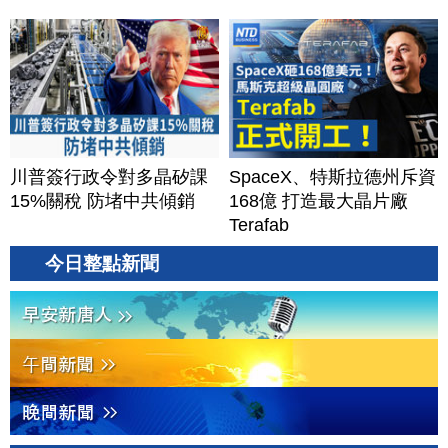
川普簽行政令對多晶矽課
SpaceX、特斯拉德州斥資
15%關稅 防堵中共傾銷
168億 打造最大晶片廠
Terafab
今日整點新聞