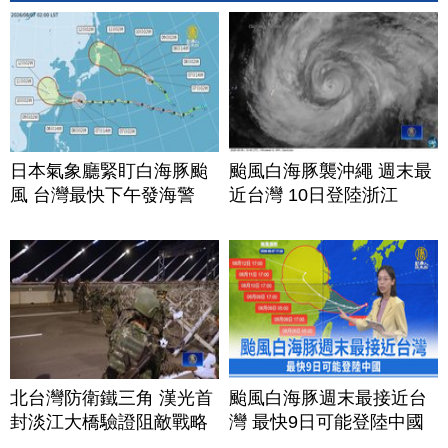
日本氣象廳緊盯白海豚颱
颱風白海豚襲沖繩 週末最
風 台灣最快下午發海警
近台灣 10日登陸浙江
北台灣防衛鐵三角 漢光首
颱風白海豚週末最接近台
封淡江大橋驗證阻敵戰略
灣 最快9日可能登陸中國