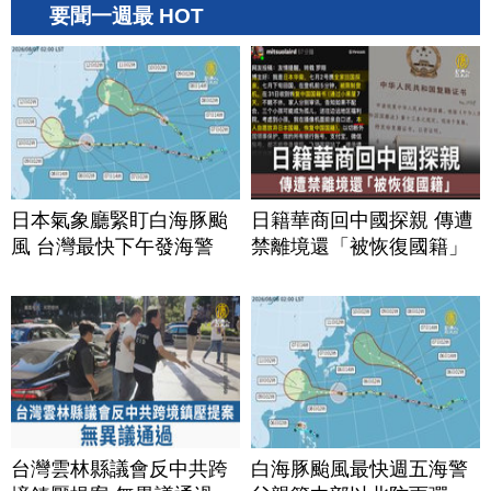
要聞一週最 HOT
日本氣象廳緊盯白海豚颱
日籍華商回中國探親 傳遭
風 台灣最快下午發海警
禁離境還「被恢復國籍」
台灣雲林縣議會反中共跨
白海豚颱風最快週五海警