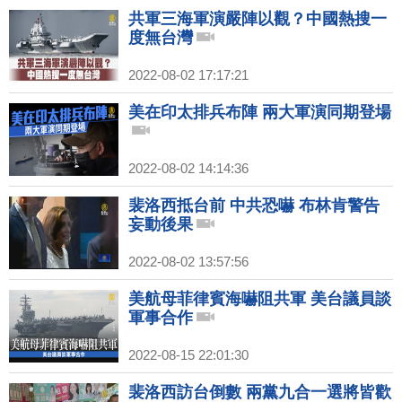
共軍三海軍演嚴陣以觀？中國熱搜一
度無台灣
2022-08-02 17:17:21
美在印太排兵布陣 兩大軍演同期登場
2022-08-02 14:14:36
裴洛西抵台前 中共恐嚇 布林肯警告
妄動後果
2022-08-02 13:57:56
美航母菲律賓海嚇阻共軍 美台議員談
軍事合作
2022-08-15 22:01:30
裴洛西訪台倒數 兩黨九合一選將皆歡