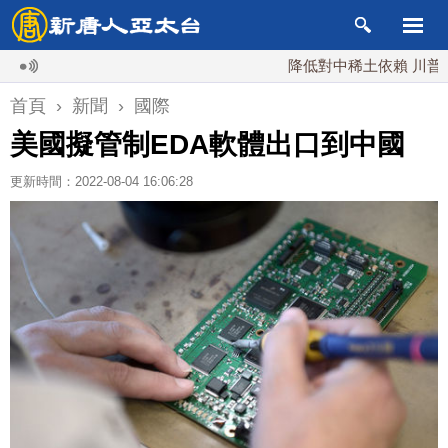
降低對中稀土依賴 川普宣布礦
首頁
›
新聞
›
國際
美國擬管制EDA軟體出口到中國
更新時間：2022-08-04 16:06:28