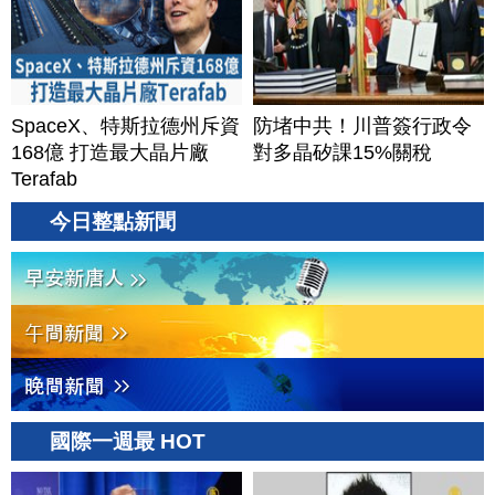
SpaceX、特斯拉德州斥資
防堵中共！川普簽行政令
168億 打造最大晶片廠
對多晶矽課15%關稅
Terafab
今日整點新聞
國際一週最 HOT