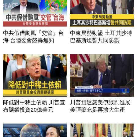
中共假借颱風「交管」台
中東局勢動盪 土耳其沙特
海 台陸委會怒轟無知
巴基斯坦誓共同防禦
降低對中稀土依賴 川普宣
川普預透露美伊談判進展
布礦業投資20億美元
美彈藥充足再擴大生產