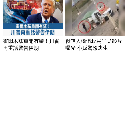
霍爾木茲重開有望！川普
俄無人機追殺烏平民影片
再重話警告伊朗
曝光 小販驚險逃生