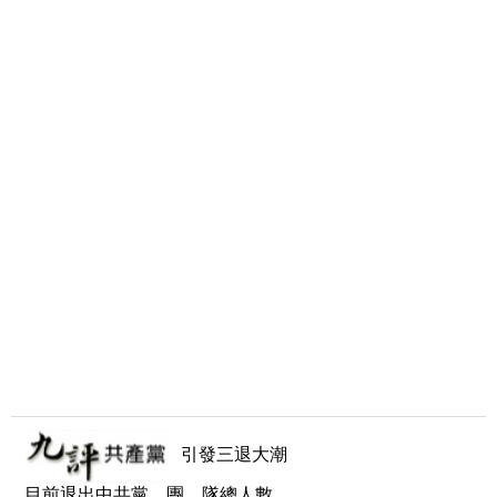
引發三退大潮
目前退出中共黨、團、隊總人數