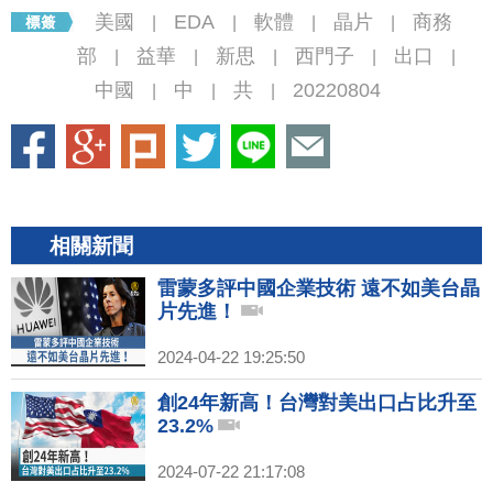
美國
EDA
軟體
晶片
商務
|
|
|
|
部
益華
新思
西門子
出口
|
|
|
|
|
中國
中
共
20220804
|
|
|
相關新聞
雷蒙多評中國企業技術 遠不如美台晶
片先進！
2024-04-22 19:25:50
創24年新高！台灣對美出口占比升至
23.2%
2024-07-22 21:17:08