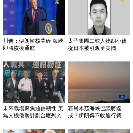
川普：伊朗擁核夢碎 海峽
太子集團二號人物胡小偉
即將恢復通航
從日本被引渡至美國
未來戰場聚焦通信韌性 美
霍爾木茲海峽協議將達
無人機優勢計劃台廠列入
成？伊朗傳不收通行費