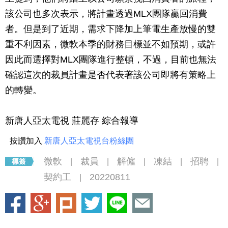
該公司也多次表示，將計畫透過MLX團隊贏回消費
者。但是到了近期，需求下降加上筆電生產放慢的雙
重不利因素，微軟本季的財務目標並不如預期，或許
因此而選擇對MLX團隊進行整頓，不過，目前也無法
確認這次的裁員計畫是否代表著該公司即將有策略上
的轉變。
新唐人亞太電視 莊麗存 綜合報導
按讚加入
新唐人亞太電視台粉絲團
微軟
裁員
解僱
凍結
招聘
|
|
|
|
|
契約工
20220811
|