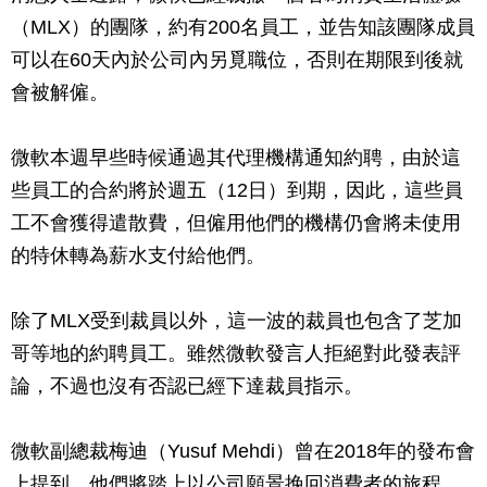
（MLX）的團隊，約有200名員工，並告知該團隊成員
可以在60天內於公司內另覓職位，否則在期限到後就
會被解僱。
微軟本週早些時候通過其代理機構通知約聘，由於這
些員工的合約將於週五（12日）到期，因此，這些員
工不會獲得遣散費，但僱用他們的機構仍會將未使用
的特休轉為薪水支付給他們。
除了MLX受到裁員以外，這一波的裁員也包含了芝加
哥等地的約聘員工。雖然微軟發言人拒絕對此發表評
論，不過也沒有否認已經下達裁員指示。
微軟副總裁梅迪（Yusuf Mehdi）曾在2018年的發布會
上提到，他們將踏上以公司願景挽回消費者的旅程，