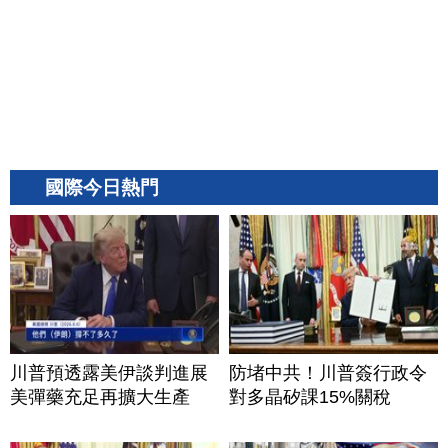
國際今日熱門
川普預透露美伊談判進展
防堵中共！川普簽行政令
美彈藥充足再擴大生產
對多晶矽課15%關稅