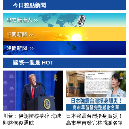
今日整點新聞
國際一週最 HOT
川普：伊朗擁核夢碎 海峽
日本強震台灣挺身賑災！
即將恢復通航
高市早苗發完整感謝名單