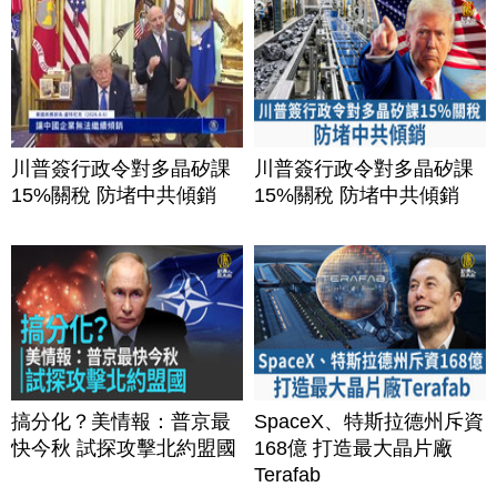
川普簽行政令對多晶矽課
川普簽行政令對多晶矽課
15%關稅 防堵中共傾銷
15%關稅 防堵中共傾銷
搞分化？美情報：普京最
SpaceX、特斯拉德州斥資
快今秋 試探攻擊北約盟國
168億 打造最大晶片廠
Terafab