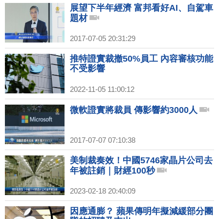
展望下半年經濟 富邦看好AI、自駕車
題材
2017-07-05 20:31:29
推特證實裁撤50%員工 內容審核功能
不受影響
2022-11-05 11:00:12
微軟證實將裁員 傳影響約3000人
2017-07-07 07:10:38
美制裁奏效！中國5746家晶片公司去
年被註銷｜財經100秒
2023-02-18 20:40:09
因應通膨？ 蘋果傳明年擬減緩部分團