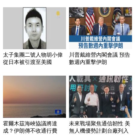
太子集團二號人物胡小偉
川普戴維營內閣會議 預告
從日本被引渡至美國
數週內重擊伊朗
霍爾木茲海峽協議將達
未來戰場聚焦通信韌性 美
成？伊朗傳不收通行費
無人機優勢計劃台廠列入