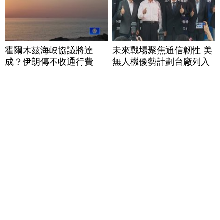
霍爾木茲海峽協議將達
未來戰場聚焦通信韌性 美
成？伊朗傳不收通行費
無人機優勢計劃台廠列入