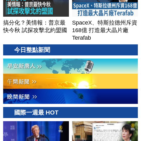
搞分化？美情報：普京最
SpaceX、特斯拉德州斥資
快今秋 試探攻擊北約盟國
168億 打造最大晶片廠
Terafab
今日整點新聞
國際一週最 HOT