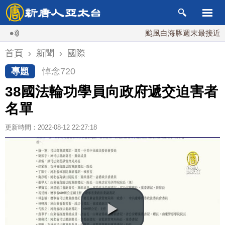
颱風白海豚週末最接近台灣 
首頁
›
新聞
›
國際
專題
悼念720
38國法輪功學員向政府遞交迫害者
名單
更新時間：2022-08-12 22:27:18