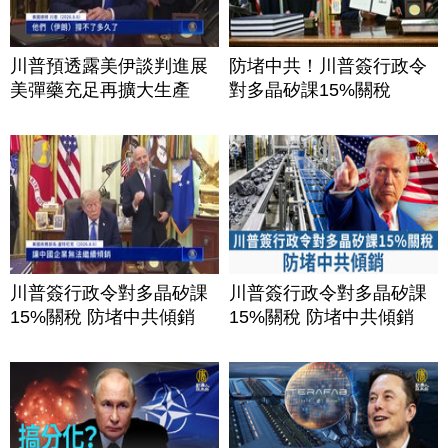
川普預透露美伊談判進展
防堵中共！川普簽行政令
美彈藥充足再擴大生產
對多晶矽課15%關稅
川普簽行政令對多晶矽課
川普簽行政令對多晶矽課
15%關稅 防堵中共傾銷
15%關稅 防堵中共傾銷