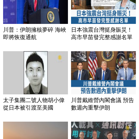
川普：伊朗擁核夢碎 海峽
日本強震台灣挺身賑災！
即將恢復通航
高市早苗發完整感謝名單
太子集團二號人物胡小偉
川普戴維營內閣會議 預告
從日本被引渡至美國
數週內重擊伊朗