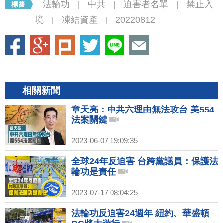
法輪功
中共
迫害者名單
禁止入
|
|
|
境
凍結資產
20220812
|
|
相關新聞
章天亮：中共六理由無法攻台 美554
法案關鍵
2023-06-07 19:09:35
全球24年反迫害 台跨黨議員：保護法
輪功是責任
2023-07-17 08:04:25
法輪功反迫害24週年 紐約、華盛頓