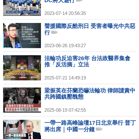
DC將大遊行
2023-07-14 20:56:35
聲援國際反酷刑日 受害者曝光中共惡
行
2023-06-26 19:43:27
法輪功反迫害26年 台法政醫界集會
推「反活摘」立法
2025-07-21 14:49:19
梁振英在芬蘭恐嚇法輪功 律師譴責中
共跨國鎮壓醜態
2025-08-19 07:42:55
一帶一路高峰論壇17日北京舉行 普丁
將出席｜中國一分鐘