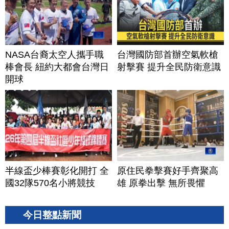
NASA台裔太空人攜手職
台灣國防部首辦空氣軟槍
棒會長 紐約大都會台灣日
射擊賽 提升全民防衛意識
開球
半線盃少棒賽彰化開打 全
原住民拳擊賽好手齊聚高
國32隊570名小將競技
雄 原拳出擊 無所畏懼
今日整點新聞