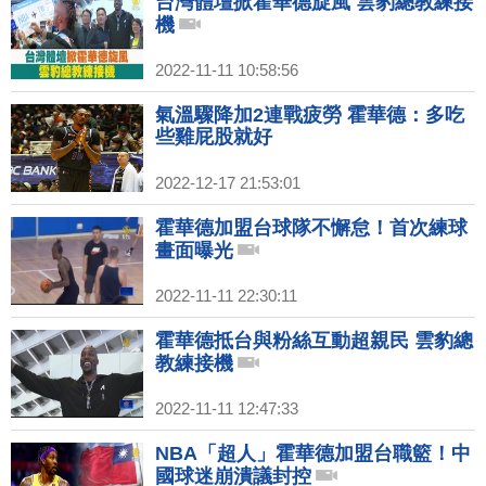
台灣體壇掀霍華德旋風 雲豹總教練接
機
2022-11-11 10:58:56
氣溫驟降加2連戰疲勞 霍華德：多吃
些雞屁股就好
2022-12-17 21:53:01
霍華德加盟台球隊不懈怠！首次練球
畫面曝光
2022-11-11 22:30:11
霍華德抵台與粉絲互動超親民 雲豹總
教練接機
2022-11-11 12:47:33
NBA「超人」霍華德加盟台職籃！中
國球迷崩潰議封控