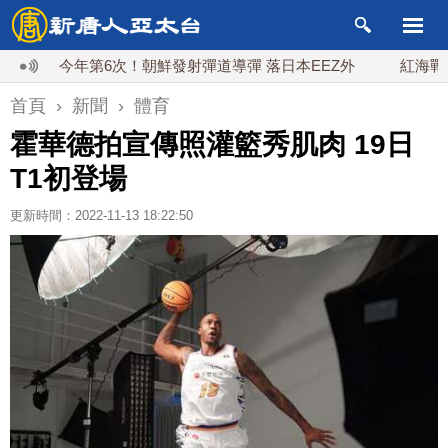
今年第6次！朝鮮發射彈道導彈 落日本EEZ外
紅海戰火續升
首頁
›
新聞
›
體育
霍華德拍宣傳照灌籃秀肌肉 19日
T1初登場
更新時間：2022-11-13 18:22:50