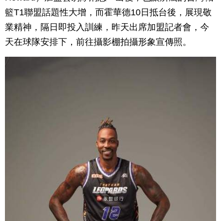
籃T1聯盟話題性大增，而霍華德10日抵台後，展現敬
業精神，隔日即投入訓練，昨天出席加盟記者會，今
天在球隊安排下，前往攝影棚拍攝形象宣傳照。