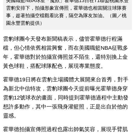
美國職籃NBA球星「魔獸」霍華德13日在T1聯盟桃園永豐
雲豹安排下，拍攝形象宣傳照，霍華德也相當關注球隊賽
事，趁著拍攝空檔觀看比賽，隔空為隊友加油。（圖／桃
園永豐雲豹提供）
雲豹球團今天發布新聞稿表示，儘管霍華德行程滿
檔，但心情依舊相當興奮，而在美國職籃NBA征戰多
年，霍華德對於拍攝宣傳照並不陌生，還特別換上金
黃色球鞋，搭配球隊配色，展現專業態度。
霍華德19日將在雲豹主場國體大展開來台首秀，對手
為新北中信特攻，雲豹球團今天提前曝光霍華德身穿
雲豹12號球衣的畫面，同時提到霍華德過程中主動發
想許多動作，其中一張飛身灌籃照，正是出自於他的
靈感。
霍華德拍攝宣傳照過程也露出帥氣笑容，展現手臂肌