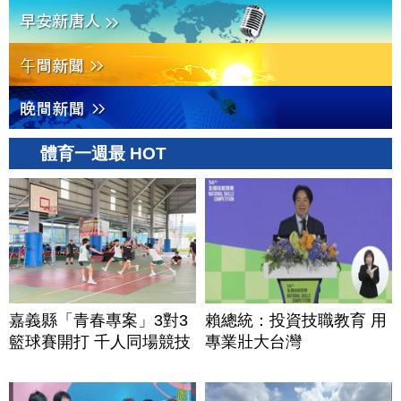
體育一週最 HOT
嘉義縣「青春專案」3對3
賴總統：投資技職教育 用
籃球賽開打 千人同場競技
專業壯大台灣