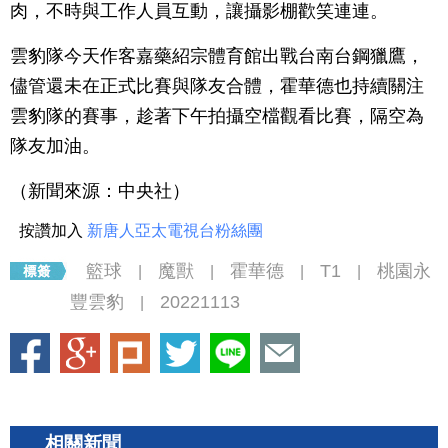
肉，不時與工作人員互動，讓攝影棚歡笑連連。
雲豹隊今天作客嘉藥紹宗體育館出戰台南台鋼獵鷹，
儘管還未在正式比賽與隊友合體，霍華德也持續關注
雲豹隊的賽事，趁著下午拍攝空檔觀看比賽，隔空為
隊友加油。
（新聞來源：中央社）
按讚加入
新唐人亞太電視台粉絲團
籃球
魔獸
霍華德
T1
桃園永
|
|
|
|
豐雲豹
20221113
|
相關新聞