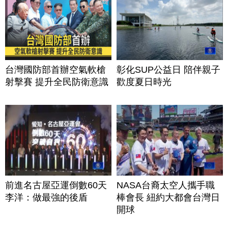
台灣國防部首辦空氣軟槍
彰化SUP公益日 陪伴親子
射擊賽 提升全民防衛意識
歡度夏日時光
前進名古屋亞運倒數60天
NASA台裔太空人攜手職
李洋：做最強的後盾
棒會長 紐約大都會台灣日
開球