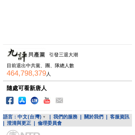
引發三退大潮
目前退出中共黨、團、隊總人數
464,798,379
人
隨處可看新唐人
語言：
中文(台灣)
|
我們的服務
|
關於我們
|
客服資訊
|
澄清與更正
|
倫理委員會