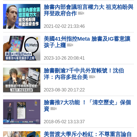
臉書內部會議坦言權力大 祖克柏盼與
拜登政府合作
2021-02-02 21:33:46
美國41州指控Meta 臉書及IG蓄意讓
孩子上癮
2023-10-26 20:08:41
臉書刪逾7千中共外宣帳號！沈伯
洋：內容多批台美
2023-08-30 20:17:22
臉書推7大功能 ！「清空歷史」保個
資
2018-05-02 13:13:37
美普渡大學斥小粉紅：不尊重言論自