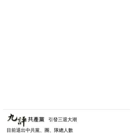
引發三退大潮
目前退出中共黨、團、隊總人數