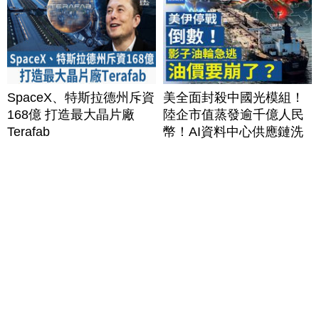
20260806(四)
SpaceX、特斯拉德州斥資
美全面封殺中國光模組！
168億 打造最大晶片廠
陸企市值蒸發逾千億人民
Terafab
幣！AI資料中心供應鏈洗
牌？台灣喜迎轉單！成關
鍵樞紐？｜#財經新聞
│20260805 (三)