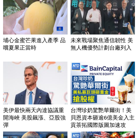
埔心金蜜芒果進入產季 品
未來戰場聚焦通信韌性 美
嚐夏果正當時
無人機優勢計劃台廠列入
美伊最快兩天內達協議重
台灣珍奶驚艷華爾街！美
開海峽 美股飆漲、亞股強
貝恩資本砸逾6億美金入主
彈
貢茶拓國際版圖加速攻
美？｜#財經新聞｜