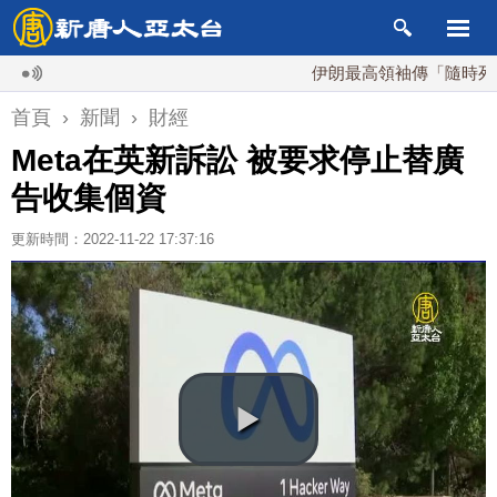
伊朗最高領袖傳「隨時死亡」 
首頁
›
新聞
›
財經
Meta在英新訴訟 被要求停止替廣
告收集個資
更新時間：2022-11-22 17:37:16