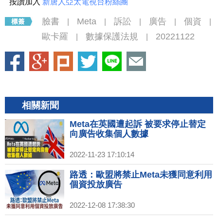
按讚加入
新唐人亞太電視台粉絲團
臉書
Meta
訴訟
廣告
個資
|
|
|
|
|
歐卡羅
數據保護法規
20221122
|
|
相關新聞
Meta在英國遭起訴 被要求停止替定
向廣告收集個人數據
2022-11-23 17:10:14
路透：歐盟將禁止Meta未獲同意利用
個資投放廣告
2022-12-08 17:38:30