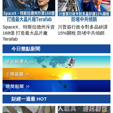
SpaceX、特斯拉德州斥資
川普簽行政令對多晶矽課
168億 打造最大晶片廠
15%關稅 防堵中共傾銷
Terafab
今日整點新聞
財經一週最 HOT