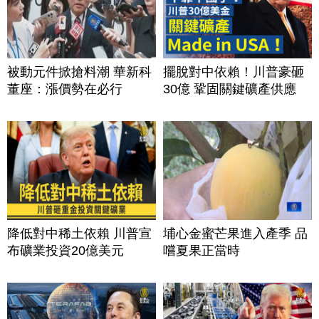
被動元件掀搶料潮 華新科
擺脫對中依賴！川普豪砸
董座：漲價勢在必行
30億 鞏固關鍵礦產供應
降低對中稀土依賴 川普宣
埔心金蜜芒果進入產季 品
布礦業投資20億美元
嚐夏果正當時