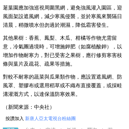
荖葉園應加強巡視周圍黑網，避免強風灌入園區，迎
風面架設遮風網，減少寒風侵襲，並於寒風來襲隔日
清晨，稍微噴水但勿過於潮濕，降低霜害發生。
其他果樹：香蕉、鳳梨、木瓜、柑橘等作物尤需留
意，冷氣團過境時，可增施鉀肥（如腐植酸鉀），以
增加作物耐寒力，對已受害之果樹，應行修剪寒害枝
條與葉片及疏花、疏果等措施。
對較不耐寒的蔬菜與瓜果類作物，應設置遮風網、防
風罩、塑膠布或選用稻草或不織布直接覆蓋，或採畦
溝灌溉方式，以達保溫防寒效果。
（新聞來源：中央社）
按讚加入
新唐人亞太電視台粉絲團