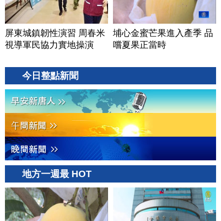
屏東城鎮韌性演習 周春米
埔心金蜜芒果進入產季 品
視導軍民協力實地操演
嚐夏果正當時
今日整點新聞
地方一週最 HOT