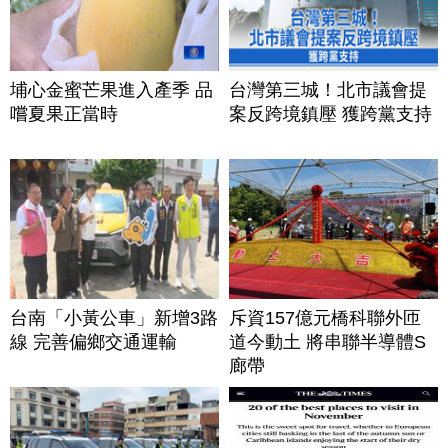
埔心金蜜芒果進入產季 品
台灣第三城！北市議會提
嚐夏果正當時
案反跨境鎮壓 獲跨黨支持
台南「小黃公車」新增3路
斥資157億元橋科聯外匝
線 完善偏鄉交通運輸
道今動土 將串聯半導體S
廊帶