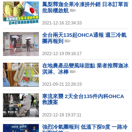
鳳梨釋迦全果冷凍拚外銷 日本訂單首
批裝櫃啟航
2021-12-16 22:34:33
全台兩天135起OHCA通報 週三冷氣
團再報到
2022-12-19 09:16:17
在地農產品變風味甜點 業者推釋迦冰
淇淋、冰棒
2021-09-21 22:26:19
寒流來襲 2天全台135件內科OHCA
救護案
2022-12-18 19:37:11
強烈冷氣團報到 低溫下探9度 一路冷