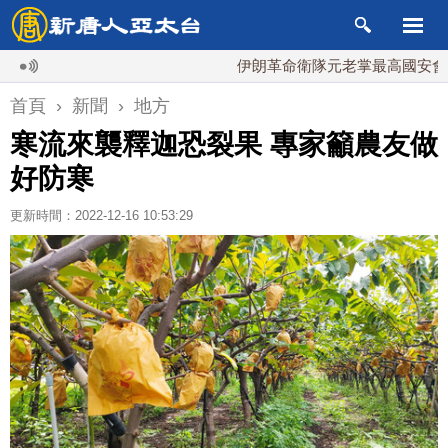
伊朗革命衛隊元老掌最高國安會 內鬥
首頁
›
新聞
›
地方
寒流來襲釋迦恐裂果 專家籲農友做
好防寒
更新時間：2022-12-16 10:53:29