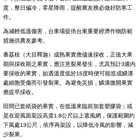
度，整日偏冷，零星降雨，提醒農友務必做好防寒工
作。
為減輕低溫傷害，台東場提供台東重要經濟作物防範
措施供農友參考。
番荔枝（大目釋迦）成熟果實應儘速採收，正值大果
期與採收期之果實，應注意裂果發生，尤其預計3週內
要採收的果實，如遇溫度低於15度時便可能造成鱗溝
處細胞受傷而引發裂果。為避免災損，鱗溝微開果實
應提早採收。
田間已套紙袋的果實，在低溫來臨前加套塑膠袋；或
是在迎風面架設高度1.8公尺以上遮風網，保護範圍約
下風處13公尺，依序再架設，以降低冷風的影響，減
少裂果。