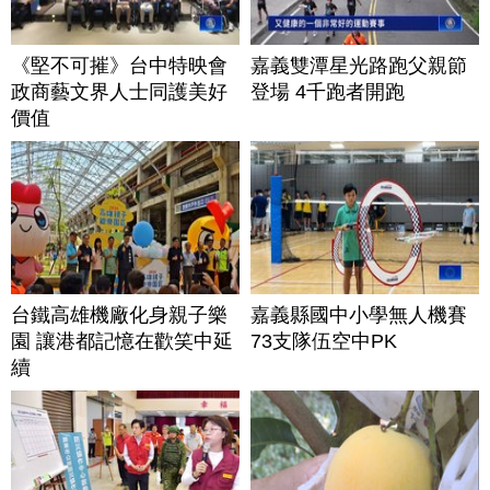
《堅不可摧》台中特映會
嘉義雙潭星光路跑父親節
政商藝文界人士同護美好
登場 4千跑者開跑
價值
台鐵高雄機廠化身親子樂
嘉義縣國中小學無人機賽
園 讓港都記憶在歡笑中延
73支隊伍空中PK
續