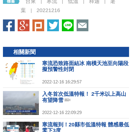
台東
寒流
低溫
釋迦
荖
|
|
|
|
葉
20221216
|
相關新聞
寒流恐致路面結冰 南橫天池至向陽段
擬預警性封閉
2022-12-16 16:29:57
入冬首次低溫特報！ 2千米以上高山
有望降雪
2022-12-16 22:09:29
寒流報到！20縣市低溫特報 體感最低
零下3度