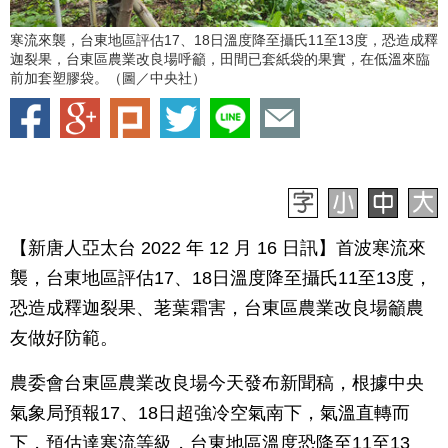
寒流來襲，台東地區評估17、18日溫度降至攝氏11至13度，恐造成釋
迦裂果，台東區農業改良場呼籲，田間已套紙袋的果實，在低溫來臨
前加套塑膠袋。（圖／中央社）
【新唐人亞太台 2022 年 12 月 16 日訊】首波寒流來
襲，台東地區評估17、18日溫度降至攝氏11至13度，
恐造成釋迦裂果、荖葉霜害，台東區農業改良場籲農
友做好防範。
農委會台東區農業改良場今天發布新聞稿，根據中央
氣象局預報17、18日超強冷空氣南下，氣溫直轉而
下，預估達寒流等級，台東地區溫度恐降至11至13