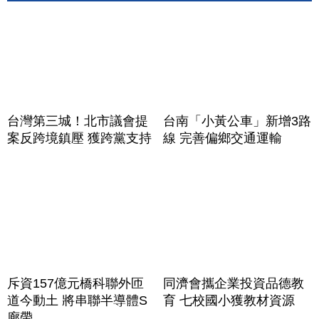
台灣第三城！北市議會提
台南「小黃公車」新增3路
案反跨境鎮壓 獲跨黨支持
線 完善偏鄉交通運輸
斥資157億元橋科聯外匝
同濟會攜企業投資品德教
道今動土 將串聯半導體S
育 七校國小獲教材資源
廊帶