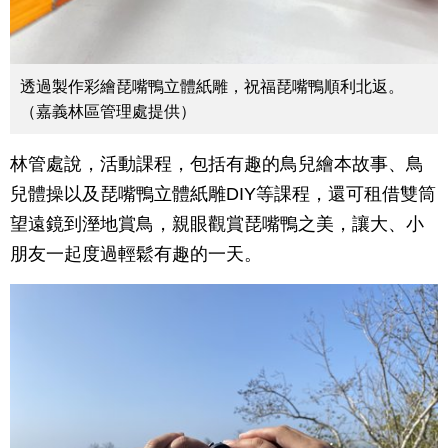
透過製作彩繪琵嘴鴨立體紙雕，祝福琵嘴鴨順利北返。
（嘉義林區管理處提供）
林管處說，活動課程，包括有趣的鳥兒繪本故事、鳥
兒體操以及琵嘴鴨立體紙雕DIY等課程，還可租借雙筒
望遠鏡到溼地賞鳥，親眼觀賞琵嘴鴨之美，讓大、小
朋友一起度過輕鬆有趣的一天。