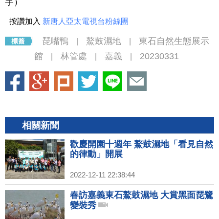
宇）
按讚加入
新唐人亞太電視台粉絲團
琵嘴鴨
鰲鼓濕地
東石自然生態展示
|
|
館
林管處
嘉義
20230331
|
|
|
相關新聞
歡慶開園十週年 鰲鼓濕地「看見自然
的律動」開展
2022-12-11 22:38:44
春訪嘉義東石鰲鼓濕地 大賞黑面琵鷺
變裝秀