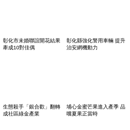
彰化市未婚聯誼開花結果
彰化縣強化警用車輛 提升
牽成10對佳偶
治安網機動力
生態殺手「銀合歡」翻轉
埔心金蜜芒果進入產季 品
成社區綠金產業
嚐夏果正當時