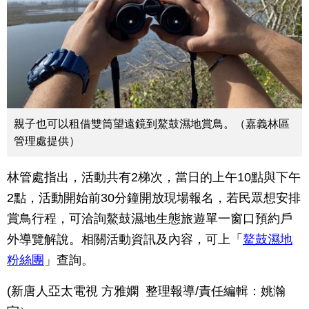
親子也可以租借雙筒望遠鏡到鰲鼓濕地賞鳥。（嘉義林區
管理處提供）
林管處指出，活動共有2梯次，當日的上午10點與下午
2點，活動開始前30分鐘開放現場報名，若民眾想安排
賞鳥行程，可洽詢鰲鼓濕地生態旅遊單一窗口預約戶
外導覽解說。相關活動資訊及內容，可上「
鰲鼓濕地
粉絲團
」查詢。
(新唐人亞太電視 方雅嫻 整理報導/責任編輯：姚瀚