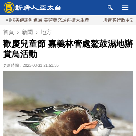
美伊談判進展 美彈藥充足再擴大生產
川普簽行政令對多晶矽課
首頁
›
新聞
›
地方
歡慶兒童節 嘉義林管處鰲鼓濕地辦
賞鳥活動
更新時間：2023-03-31 21:51:35