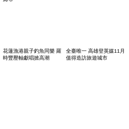
花蓮漁港親子釣魚同樂 羅
全臺唯一 高雄登英媒11月
時豐壓軸獻唱掀高潮
值得造訪旅遊城市