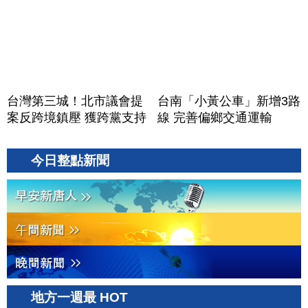
台灣第三城！北市議會提
台南「小黃公車」新增3路
案反跨境鎮壓 獲跨黨支持
線 完善偏鄉交通運輸
今日整點新聞
地方一週最 HOT