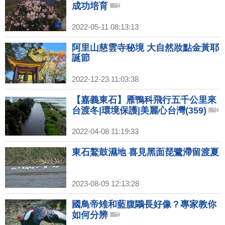
成功培育
2022-05-11 08:13:13
阿里山慈雲寺秘境 大自然妝點金黃耶
誕節
2022-12-23 11:03:38
【嘉義東石】雁鴨科飛行五千公里來
台渡冬|環境保護|美麗心台灣(359)
2022-04-08 11:19:33
東石鰲鼓濕地 喜見黑面琵鷺滯留渡夏
2023-08-09 12:13:28
國鳥帝雉和藍腹鷴長好像？專家教你
如何分辨