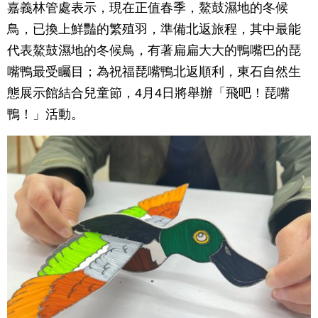
嘉義林管處表示，現在正值春季，鰲鼓濕地的冬候
鳥，已換上鮮豔的繁殖羽，準備北返旅程，其中最能
代表鰲鼓濕地的冬候鳥，有著扁扁大大的鴨嘴巴的琵
嘴鴨最受矚目；為祝福琵嘴鴨北返順利，東石自然生
態展示館結合兒童節，4月4日將舉辦「飛吧！琵嘴
鴨！」活動。