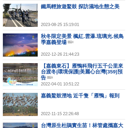
鐵馬輕旅遊鰲鼓 探訪濕地生態之美
2023-08-25 15:19:01
秋冬限定美景 楓紅.雲瀑.琉璃光.候鳥
季嘉義登場
2022-12-26 21:44:23
【嘉義東石】雁鴨科飛行五千公里來
台渡冬|環境保護|美麗心台灣(359)預
告
2022-04-01 10:51:22
嘉義鰲鼓溼地 近千隻「雁鴨」報到
2022-11-15 22:26:48
台灣原生杜鵑實生苗！林管處攜嘉大