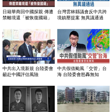
日籍華商回中國探親 傳遭
台灣雲林縣議會反中共跨
禁離境還「被恢復國籍」
境鎮壓提案 無異議通過
中共出入境新規 台陸委會
中共假借颱風「交管」台
籲赴中國評估風險
海 台陸委會怒轟無知