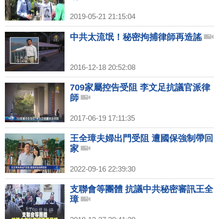
2019-05-21 21:15:04
中共太流氓！秘密拘捕律師再造謠
2016-12-18 20:52:08
709家屬控告受阻 李文足抗議官派律
師
2017-06-19 17:11:35
王全璋夫婦出門受阻 遭國保強制帶回
家
2022-09-16 22:39:30
支聯會等團體 抗議中共秘密審訊王全
璋