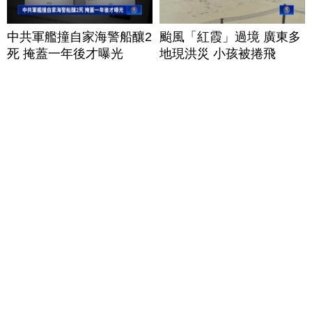
中共軍艦撞自家海警船釀2
颱風「紅霞」過境 廣東多
死 掩蓋一年後才曝光
地現洪災 小孩被捲飛