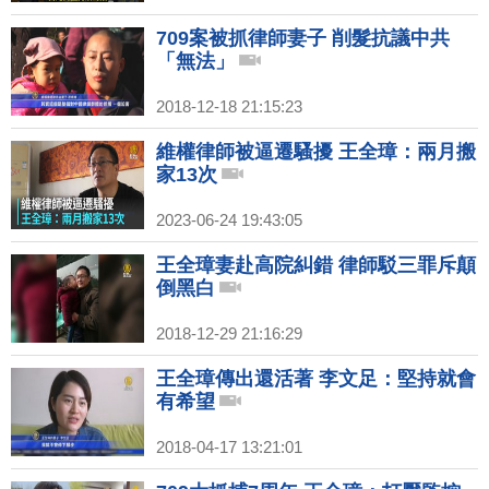
709案被抓律師妻子 削髮抗議中共
「無法」
2018-12-18 21:15:23
維權律師被逼遷騷擾 王全璋：兩月搬
家13次
2023-06-24 19:43:05
王全璋妻赴高院糾錯 律師駁三罪斥顛
倒黑白
2018-12-29 21:16:29
王全璋傳出還活著 李文足：堅持就會
有希望
2018-04-17 13:21:01