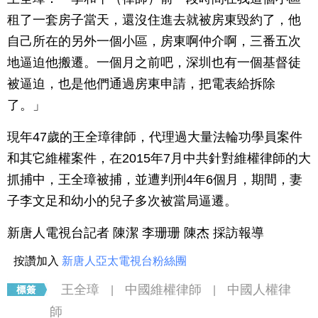
租了一套房子當天，還沒住進去就被房東毀約了，他
自己所在的另外一個小區，房東啊仲介啊，三番五次
地逼迫他搬遷。一個月之前吧，深圳也有一個基督徒
被逼迫，也是他們通過房東申請，把電表給拆除
了。」
現年47歲的王全璋律師，代理過大量法輪功學員案件
和其它維權案件，在2015年7月中共針對維權律師的大
抓捕中，王全璋被捕，並遭判刑4年6個月，期間，妻
子李文足和幼小的兒子多次被當局逼遷。
新唐人電視台記者 陳潔 李珊珊 陳杰 採訪報導
按讚加入
新唐人亞太電視台粉絲團
王全璋
中國維權律師
中國人權律
|
|
師