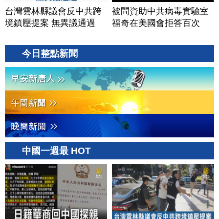
台灣雲林縣議會反中共跨
被問資助中共病毒實驗室
境鎮壓提案 無異議通過
福奇在美國會拒答百次
今日整點新聞
中國一週最 HOT