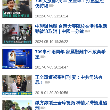
709大抓捕7周年 王全璋：打壓監控
仍持續
2022-07-09 21:26:14
中聯辦施壓 台灣大專院校在港招生活
動被迫取消｜中國一分鐘
2024-05-10 19:36:22
709事件兩周年 家屬艱難中不放棄希
望
2017-07-09 20:14:47
王全璋遭祕密判刑 妻：中共司法有
罪！
2019-01-30 20:40:56
獄方錄製王全璋視頻 神情呆滯疑遭酷
刑