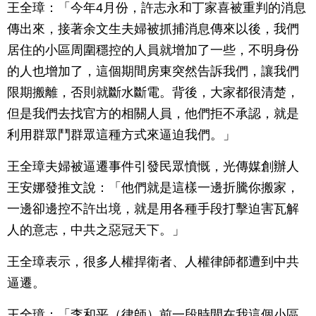
王全璋：「今年4月份，許志永和丁家喜被重判的消息
傳出來，接著余文生夫婦被抓捕消息傳來以後，我們
居住的小區周圍穩控的人員就增加了一些，不明身份
的人也增加了，這個期間房東突然告訴我們，讓我們
限期搬離，否則就斷水斷電。背後，大家都很清楚，
但是我們去找官方的相關人員，他們拒不承認，就是
利用群眾鬥群眾這種方式來逼迫我們。」
王全璋夫婦被逼遷事件引發民眾憤慨，光傳媒創辦人
王安娜發推文說：「他們就是這樣一邊折騰你搬家，
一邊卻邊控不許出境，就是用各種手段打擊迫害瓦解
人的意志，中共之惡冠天下。」
王全璋表示，很多人權捍衛者、人權律師都遭到中共
逼遷。
王全璋：「李和平（律師）前一段時間在我這個小區