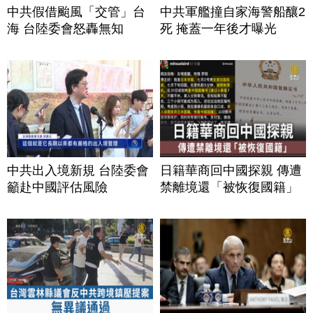
中共假借颱風「交管」台
中共軍艦撞自家海警船釀2
海 台陸委會怒轟無知
死 掩蓋一年後才曝光
中共出入境新規 台陸委會
日籍華商回中國探親 傳遭
籲赴中國評估風險
禁離境還「被恢復國籍」