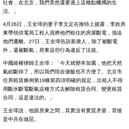
社會，在北京，我們竟然還要過上這種點蠟燭的生
活。」
4月26日，王全璋的妻子李文足在推特上披露，李姓房
東帶領供電局工程人員將他們租住的房屋斷電，強迫
他們遷離。27日，王全璋告訴新唐人，除了被斷電
外，還被斷氣，房東這些行為違反了法規。
中國維權律師王全璋：「今天就變本加厲，他把天然
氣給斷掉了，所以我們現在做飯也不方便了。北京市
住房租賃條例第19條第四項明確的規定，出租人不得
用斷水斷電斷氣這種方式去解除租賃合同、變更租賃
合同，這是違法的。」
王全璋說，他跟房東之間，其實沒有實質矛盾，背後
是中共在做惡。