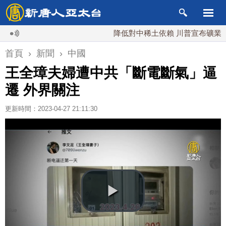
降低對中稀土依賴 川普宣布礦業投資20
首頁
›
新聞
›
中國
王全璋夫婦遭中共「斷電斷氣」逼
遷 外界關注
更新時間：2023-04-27 21:11:30