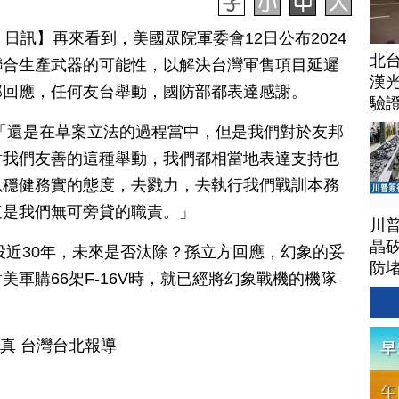
 13 日訊】再來看到，美國眾院軍委會12日公布2024
北
聯合生產武器的可能性，以解決台灣軍售項目延遲
漢
部回應，任何友台舉動，國防部都表達感謝。
驗
「還是在草案立法的過程當中，但是我們對於友邦
對我們友善的這種舉動，我們都相當地表達支持也
以穩健務實的態度，去戮力，去執行我們戰訓本務
這是我們無可旁貸的職責。」
川
晶矽
服役近30年，未來是否汰除？孫立方回應，幻象的妥
防
軍購66架F-16V時，就已經將幻象戰機的機隊
陳真 台灣台北報導