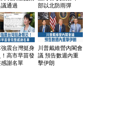
異議通過
部以北防雨彈
本強震台灣挺身
川普戴維營內閣會
災！高市早苗發
議 預告數週內重
整感謝名單
擊伊朗