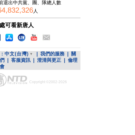
前退出中共黨、團、隊總人數
64,832,326
人
處可看新唐人
：
中文(台灣)
|
我們的服務
|
關
們
|
客服資訊
|
澄清與更正
|
倫理
會
Copyright ©2002-2026