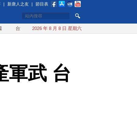
賽
|
新唐人之友
|
節目表
灣漢光首結合城鎮演習 AIT連續發文讚「韌性台灣」
2026 年 8 月 8 日 星期六
搞分化？
軍武 台