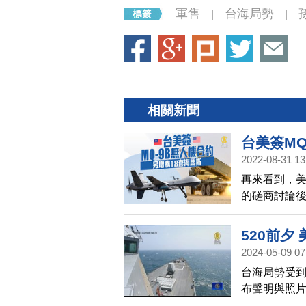
軍售
台海局勢
|
|
相關新聞
台美簽MQ
2022-08-31 13
再來看到，美
的磋商討論後
幣，首架MQ
延長到202
520前夕
多1年。
2024-05-09 07
台海局勢受到
布聲明與照
程，常規性