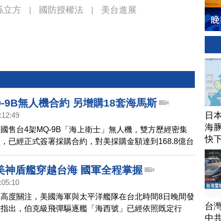
孫立方
國防授權法
美台進展
|
|
-9B無人機合約 另增購18套海馬斯
日
:12:49
海豚
國售台4架MQ-9B「海上衛士」無人機，雙方歷經密集
快
，已經正式簽署採購合約，對美採購金額達到168.8億台
-9B交運抵台的時間仍訂在2025年，但全系統的建置計畫
9年年底完成，比台美雙方今年初協商的2028年底，還要再
 美神盾艦穿越台海 國軍全程掌握
:05:10
高度關注，美國海軍與太平洋艦隊在台北時間8日晚間發
台
片指出，伯克級飛彈驅逐艦「海西號」已經依照既定行
中
通過台灣海峽。聲明說，海西號在沒有進入任何沿岸國家