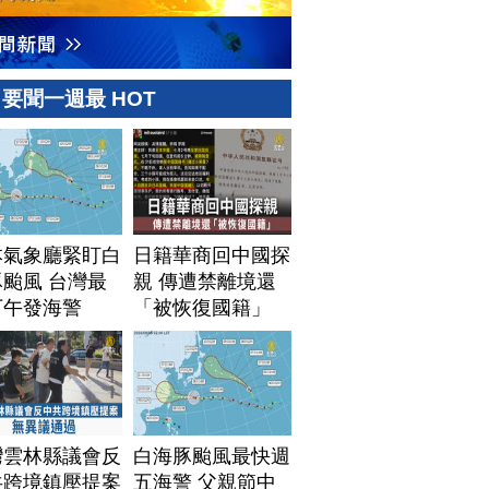
要聞一週最 HOT
本氣象廳緊盯白
日籍華商回中國探
颱風 台灣最
親 傳遭禁離境還
下午發海警
「被恢復國籍」
灣雲林縣議會反
白海豚颱風最快週
共跨境鎮壓提案
五海警 父親節中