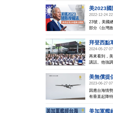
領海的狀況
美2023
貼文上還標
2022-12-24 22
明指出，美
23號，美國
海、空域動
部分《台灣政
且要求加速
拜登西點
2024-05-27 07
再來看到，
講話。他強
報導。
美無償提供
2023-06-27 07
因應台海情勢
有垂直起降
年底同意提
為，美方用
美加軍艦