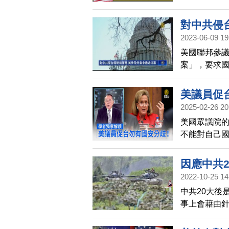
民國國防部
對中共侵
2023-06-09 19
美國聯邦參議
案」，要求
完整性制裁
明，一是強
美議員促
是以台灣關
2025-02-26 20
內文解讀成
美國眾議院
參、眾兩院
不能對自己
會向外界發
究員，宋國
因應中共
2022-10-25 14
兵
中共20大後
事上會藉由
略。國軍將