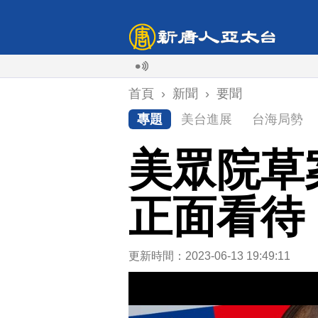
首頁
›
新聞
›
要聞
專題
美台進展
台海局勢
美眾院草
正面看待
更新時間：2023-06-13 19:49:11