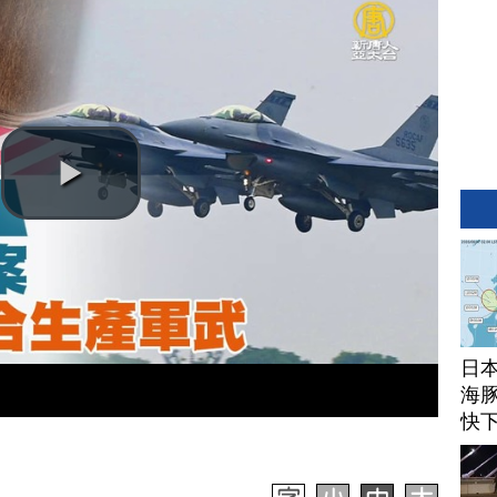
日
海豚
快