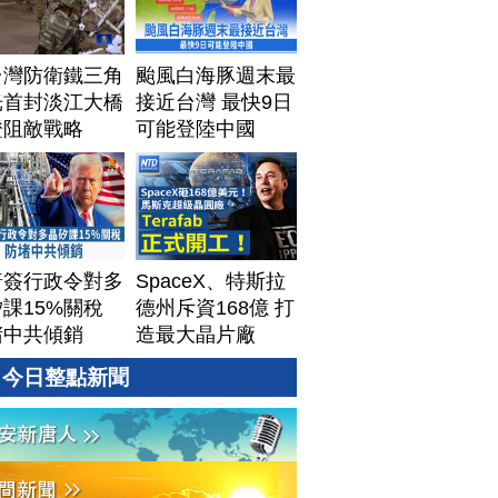
台灣防衛鐵三角
颱風白海豚週末最
光首封淡江大橋
接近台灣 最快9日
證阻敵戰略
可能登陸中國
普簽行政令對多
SpaceX、特斯拉
課15%關稅
德州斥資168億 打
堵中共傾銷
造最大晶片廠
Terafab
今日整點新聞