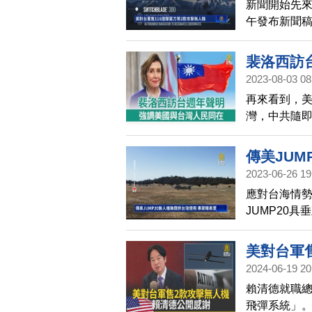
新聞開始先
午發布新聞稿
無人機飛彈
額3億602
裴洛西訪
300型，以及
2023-08-03 08
售，總統府
再來看到，美
限之狀況下，
灣，中共隨
比構建重層
洛西在訪台
站在一起，
傳美JUM
價值觀與經
2023-06-26 19
為我們的世
應對台海情勢
續對台灣的
JUMP20
意在反制灰
須在來不及
美對台軍
2024-06-19 20
賴清德就職總
飛彈系統」