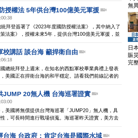
無
下，八日通過台灣海峽，這是美國軍艦今年第三度通過，
國防授權法 5年供台灣100億美元軍援
註了「自由開放的印太地區」。而中華民國國防部也發聲
:00:38
艦上午七點由北向南駛經台灣海峽，國軍全程掌握周邊
總統拜登簽署了《2023年度國防授權法案》，其中納入了
態，狀況正常。
策法案》，授權未來5年，提供台灣100億美元軍援，並
處理台灣軍購，為台灣送來了聖誕大禮。
日
軍校講話 談台海 籲捍衛自由
賑
:06:18
完
美國總統拜登上週末，在知名的西點軍校畢業典禮上發表
調，美國正在捍衛台海的和平穩定。請看我們前線記者的
JUMP 20無人機 台海巡署證實
:03:00
，美國將無償提供台灣海巡署「JUMP20」無人機，具
特性，可長時間進行戰場偵蒐。海巡署昨天證實，美方去
供無人機及操作訓練，以提升台海區域安全能力。專家認
意在反制中共的灰色地帶威脅，眾院中共問題特別委員會
經台海 台政府：肯定台海是國際水域