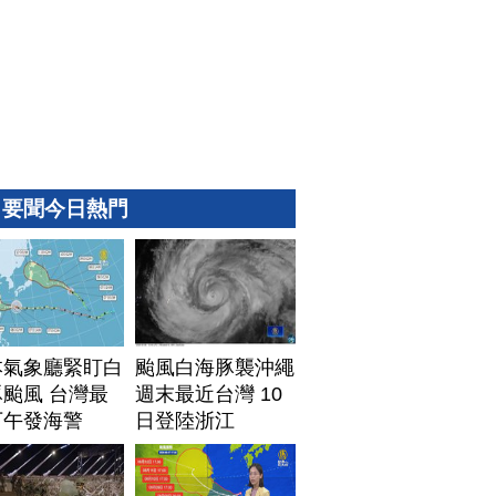
要聞今日熱門
本氣象廳緊盯白
颱風白海豚襲沖繩
颱風 台灣最
週末最近台灣 10
下午發海警
日登陸浙江