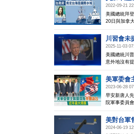
主席蓋拉格
2022-09-21 22
心。
美國總統拜登
20日與加拿
查。中華民國
共的擴張企
川習會未
2025-11-03 07
美國總統川
意外地沒有
樣的後果。
美軍委會
2023-06-28 07
早安新唐人
院軍事委員會主
天，他們將
域安全，貿易
美對台軍
位議員，是
2024-06-19 12