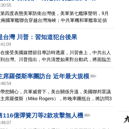
曾指出，必須在局勢來不及之前，以硬實力阻擋中共野
:30:55
第四度表態美軍防衛台灣後，美軍第七艦隊聲明，9月
大兩國軍艦聯合穿越台灣海峽；中共軍機和軍艦靠近偵
外交部今天（21日）表示，這展現民主盟友堅決反對中
圖。
提台灣 川普：習知道犯台後果
:41:09
普在接受美國媒體節目專訪時透露，川習會上，中共出人
提到台灣。川普指出，中共清楚如果對台動武，將面臨怎
主席羅傑斯率團訪台 近年最大規模
:48:54
先帶您關心，共軍威脅下，美台關係升溫，美國聯邦眾議
席羅傑斯（Mike Rogers），昨晚率團抵台，將訪問3
與總統蔡英文、外長吳釗燮等人會面，討論美台關係、區
與投資，以及其他與雙方利益相關的重要議題，全團共9
售116億彈簧刀等2款攻擊無人機
近年規模最大的美國國會議員訪問團。
:48:07