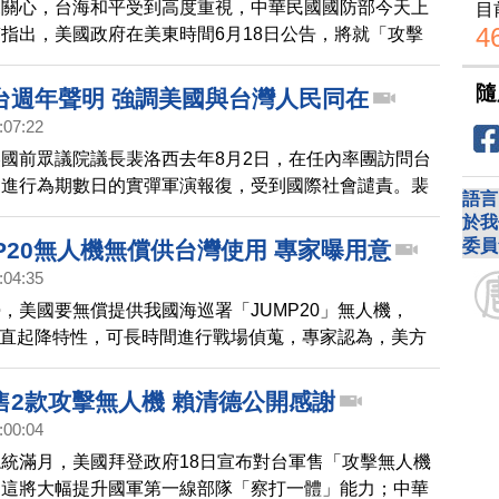
來關心，台海和平受到高度重視，中華民國國防部今天上
目
4
指出，美國政府在美東時間6月18日公告，將就「攻擊
系統」對台軍售案，進行「知會國會」程序，這次軍售總
0萬美元，相當於台幣116億，其中包含人員殺傷型的彈簧刀
隨
台週年聲明 強調美國與台灣人民同在
反裝甲的Altius 600M兩款。這是拜登政府第15度對台軍
:07:22
與國防部都表示感謝，國防部指出，希望能在全球產能受
國前眾議院議長裴洛西去年8月2日，在任內率團訪問台
加速完成戰力建置，結合各類機動精準飛彈， 藉高低配
即進行為期數日的實彈軍演報復，受到國際社會譴責。裴
嚇阻能力。
語言
滿一週年的聲明重申，在台灣保衛自身與自由之際，美台
於我
兌現美國對台灣做出的堅定承諾，是基於共同安全、共享
委員
P20無人機無償供台灣使用 專家曝用意
濟成功。她說，與台灣人民站在一起，一如既往重要，因
:04:35
界面臨在民主和獨裁之間做出嚴峻選擇。並強調，北京持
，美國要無償提供我國海巡署「JUMP20」無人機，
進犯是懦弱的，外界不能沉默。
具垂直起降特性，可長時間進行戰場偵蒐，專家認為，美方
色地帶威脅，眾院中國特別委員會主席蓋拉格曾指出，必
前，以硬實力阻擋中共野心。
售2款攻擊無人機 賴清德公開感謝
:00:04
統滿月，美國拜登政府18日宣布對台軍售「攻擊無人機
。這將大幅提升國軍第一線部隊「察打一體」能力；中華