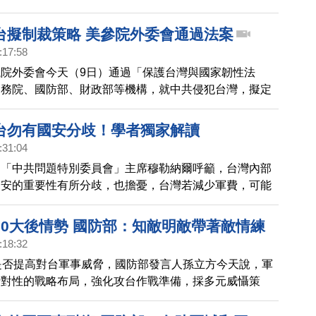
表示，這是實戰中的戰術新選項。
台擬制裁策略 美參院外委會通過法案
:17:58
院外委會今天（9日）通過「保護台灣與國家韌性法
國務院、國防部、財政部等機構，就中共侵犯台灣，擬定
策略。另外，由於部分議員有疑慮，新版本增加兩條聲
調不應把法案解讀成美國對「一中政策」有改變，此政策
台勿有國安分歧！學者獨家解讀
係法、美中三公報及六項保證作為準則；二是不應把法案
:31:04
使用武力的授權。法案接下來將送交參議院全院審理，
的「中共問題特別委員會」主席穆勒納爾呼籲，台灣內部
須通過同樣版本法案，提案再交總統簽署生效。
國安的重要性有所分歧，也擔憂，台灣若減少軍費，可能
出錯誤信號；我們連線政治大學國際關係研究中心資深研
誠老師，怎麼解讀美國議員的談話？與台灣面對的挑戰？
20大後情勢 國防部：知敵明敵帶著敵情練
:18:32
是否提高對台軍事威脅，國防部發言人孫立方今天說，軍
針對性的戰略布局，強化攻台作戰準備，採多元威懾策
知敵明敵，帶著敵情練兵，確保國家安全。