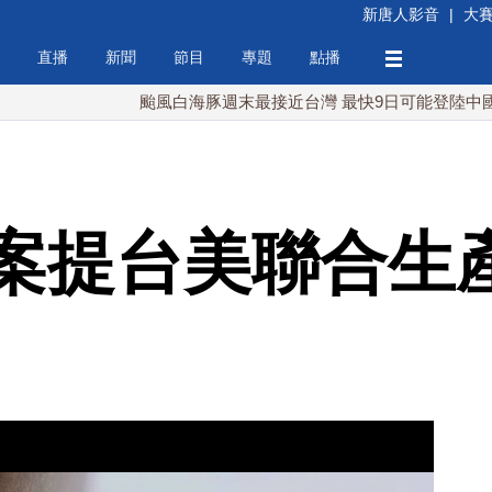
新唐人影音
|
大
直播
新聞
節目
專題
點播
颱風白海豚週末最接近台灣 最快9日可能登陸中國
台
案提台美聯合生產