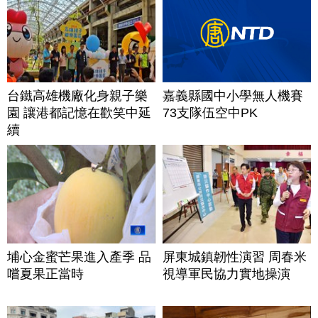
台鐵高雄機廠化身親子樂
嘉義縣國中小學無人機賽
園 讓港都記憶在歡笑中延
73支隊伍空中PK
續
埔心金蜜芒果進入產季 品
屏東城鎮韌性演習 周春米
嚐夏果正當時
視導軍民協力實地操演