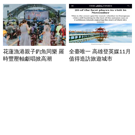
花蓮漁港親子釣魚同樂 羅
全臺唯一 高雄登英媒11月
時豐壓軸獻唱掀高潮
值得造訪旅遊城市