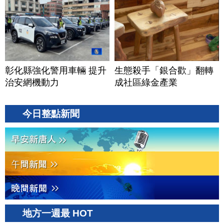
彰化縣強化警用車輛 提升
生態殺手「銀合歡」翻轉
治安網機動力
成社區綠金產業
今日整點新聞
地方一週最 HOT