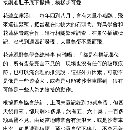
接鑽進肚子底下撒嬌，模樣超可愛。
花蓮立霧溪口，每年四到八月，會有大量小燕鷗，飛
來這裡繁殖，把蛋產在比較大的石頭間。野鳥學會和
花蓮林管處合作，進行相關繁殖調查，在巢位插旗標
記。沒想到週四卻發現，大量鳥蛋不翼而飛。
花蓮縣野鳥學會總幹事 何瑞暘：「都是有標記巢位
的，所有蛋是完全不見的，現場也沒有任何的破壞痕
跡，也可以滿合理的推測說，這些外力因素，可能不
是像是一些遊蕩犬，或者是可能被沙灘車壓到，很有
可能是一些人為的撿拾的動作。」
根據野鳥協會統計，上周末還記錄到95巢鳥蛋，但四
天後再來，卻只剩30多巢，約有五、六十巢，一百多
顆鳥蛋不見。由於當地時常會有流浪犬，或是沙灘車
出沒，如果遭到破壞，至少還會留下碎片，不會不著