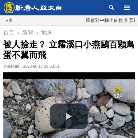
降低對中稀土依賴 川普宣布礦業
首頁
›
新聞
›
地方
被人撿走？ 立霧溪口小燕鷗百顆鳥
蛋不翼而飛
更新時間：2023-06-17 19:53:31