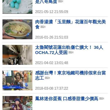
是八哥鳥蛋
2021-05-12 21:55:09
肉香湯濃「玉里麵」花蓮百年觀光美
食
2016-01-26 21:51:03
太魯閣號花蓮出軌傷亡擴大！ 36人
OCHA.72人受困
2021-04-02 13:01:48
感謝台灣！東京地鐵司機排假來台當
志工
2018-03-08 17:37:22
鳳林迷你蛋蕉 口感香甜量少價高