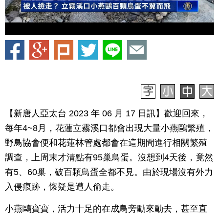
【新唐人亞太台 2023 年 06 月 17 日訊】歡迎回來，
每年4~8月，花蓮立霧溪口都會出現大量小燕鷗繁殖，
野鳥協會便和花蓮林管處都會在這期間進行相關繁殖
調查，上周末才清點有95巢鳥蛋。沒想到4天後，竟然
有5、60巢，破百顆鳥蛋全都不見。由於現場沒有外力
入侵痕跡，懷疑是遭人偷走。
小燕鷗寶寶，活力十足的在成鳥旁動來動去，甚至直