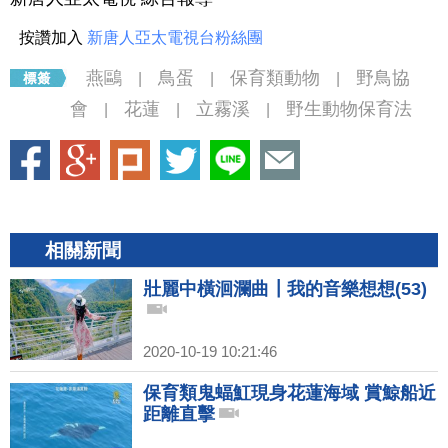
按讚加入
新唐人亞太電視台粉絲團
燕鷗
鳥蛋
保育類動物
野鳥協
|
|
|
會
花蓮
立霧溪
野生動物保育法
|
|
|
相關新聞
壯麗中橫洄瀾曲┃我的音樂想想(53)
2020-10-19 10:21:46
保育類鬼蝠魟現身花蓮海域 賞鯨船近
距離直擊