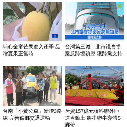
埔心金蜜芒果進入產季 品
台灣第三城！北市議會提
嚐夏果正當時
案反跨境鎮壓 獲跨黨支持
台南「小黃公車」新增3路
斥資157億元橋科聯外匝
線 完善偏鄉交通運輸
道今動土 將串聯半導體S
廊帶