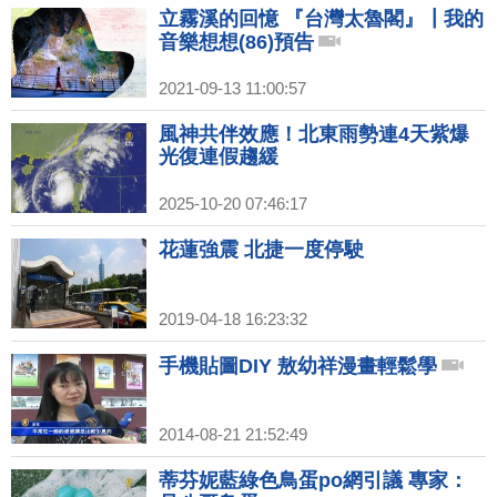
立霧溪的回憶 『台灣太魯閣』┃我的
音樂想想(86)預告
2021-09-13 11:00:57
風神共伴效應！北東雨勢連4天紫爆
光復連假趨緩
2025-10-20 07:46:17
花蓮強震 北捷一度停駛
2019-04-18 16:23:32
手機貼圖DIY 敖幼祥漫畫輕鬆學
2014-08-21 21:52:49
蒂芬妮藍綠色鳥蛋po網引議 專家：