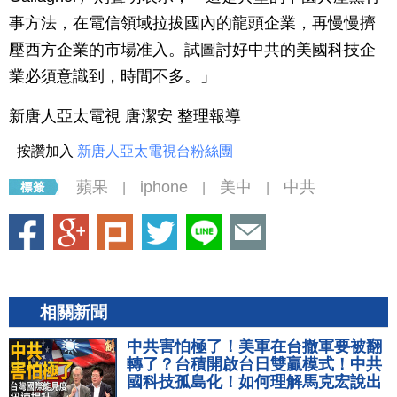
事方法，在電信領域拉拔國內的龍頭企業，再慢慢擠
壓西方企業的市場准入。試圖討好中共的美國科技企
業必須意識到，時間不多。」
新唐人亞太電視 唐潔安 整理報導
按讚加入
新唐人亞太電視台粉絲團
蘋果
iphone
美中
中共
|
|
|
相關新聞
中共害怕極了！美軍在台撤軍要被翻
轉了？台積開啟台日雙贏模式！中共
國科技孤島化！如何理解馬克宏說出