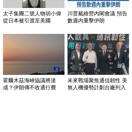
太子集團二號人物胡小偉
川普戴維營內閣會議 預告
從日本被引渡至美國
數週內重擊伊朗
霍爾木茲海峽協議將達
未來戰場聚焦通信韌性 美
成？伊朗傳不收通行費
無人機優勢計劃台廠列入