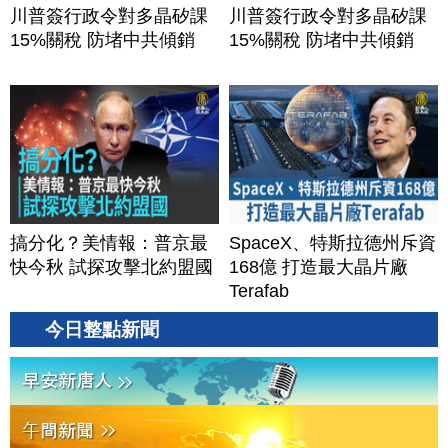
川普簽行政令對多晶矽課
川普簽行政令對多晶矽課
15%關稅 防堵中共傾銷
15%關稅 防堵中共傾銷
搞分化？美情報：普京最
SpaceX、特斯拉德州斥資
快今秋 試探攻擊北約盟國
168億 打造最大晶片廠
Terafab
今日整點新聞