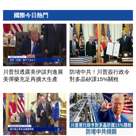
國際今日熱門
川普預透露美伊談判進展
防堵中共！川普簽行政令
美彈藥充足再擴大生產
對多晶矽課15%關稅