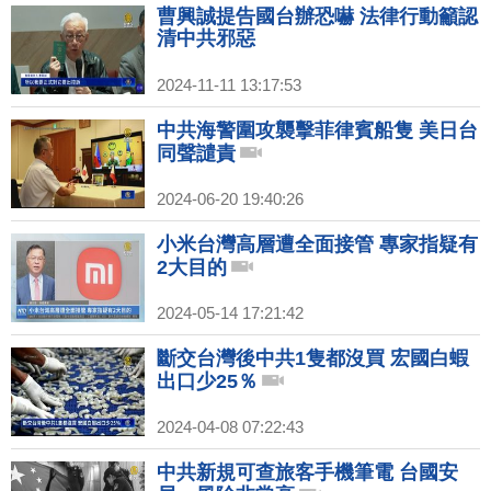
曹興誠提告國台辦恐嚇 法律行動籲認
清中共邪惡
2024-11-11 13:17:53
中共海警圍攻襲擊菲律賓船隻 美日台
同聲譴責
2024-06-20 19:40:26
小米台灣高層遭全面接管 專家指疑有
2大目的
2024-05-14 17:21:42
斷交台灣後中共1隻都沒買 宏國白蝦
出口少25％
2024-04-08 07:22:43
中共新規可查旅客手機筆電 台國安