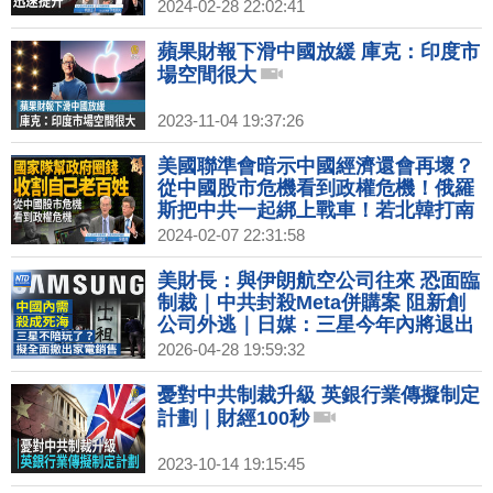
兵烏克蘭？習近平心虛根本無暇搞經
2024-02-28 22:02:41
濟工作！｜明居正｜矢板明夫｜新聞
大破解 【2024年2月28日】
蘋果財報下滑中國放緩 庫克：印度市
場空間很大
2023-11-04 19:37:26
美國聯準會暗示中國經濟還會再壞？
從中國股市危機看到政權危機！俄羅
斯把中共一起綁上戰車！若北韓打南
韓 台灣必須嚴重關切！2024如果川
2024-02-07 22:31:58
普勝出？｜明居正｜吳嘉隆｜新聞大
破解 【2024年2月7日】
美財長：與伊朗航空公司往來 恐面臨
制裁｜中共封殺Meta併購案 阻新創
公司外逃｜日媒：三星今年內將退出
中國電視與家電銷售│蘋果或面臨380
2026-04-28 19:59:32
億罰款 印度反壟斷案關鍵聽證
憂對中共制裁升級 英銀行業傳擬制定
計劃｜財經100秒
2023-10-14 19:15:45