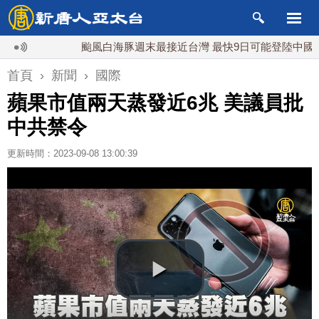
颱風白海豚週末最接近台灣 最快9日可能登陸中國
首頁
›
新聞
›
國際
蘋果市值兩天蒸發近6兆 美議員批
中共禁令
更新時間：2023-09-08 13:00:39