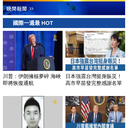
國際一週最 HOT
川普：伊朗擁核夢碎 海峽
日本強震台灣挺身賑災！
即將恢復通航
高市早苗發完整感謝名單