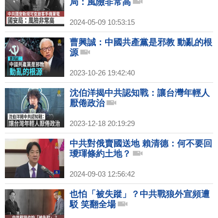
局：風險非常高
2024-05-09 10:53:15
曹興誠：中國共產黨是邪教 動亂的根
源
2023-10-26 19:42:40
沈伯洋揭中共認知戰：讓台灣年輕人
厭倦政治
2023-12-18 20:19:29
中共對俄賣國送地 賴清德：何不要回
璦琿條約土地？
2024-09-03 12:56:42
也怕「被失蹤」？中共戰狼外宣頻遭
駁 笑翻全場