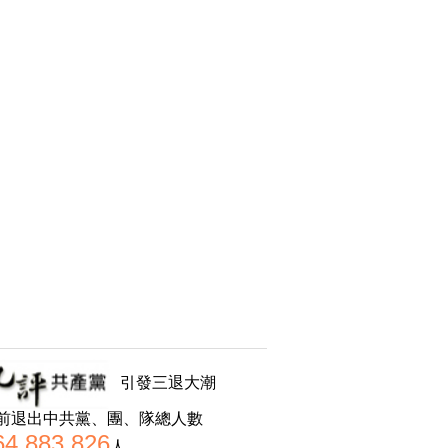
引發三退大潮
前退出中共黨、團、隊總人數
64,883,826
人