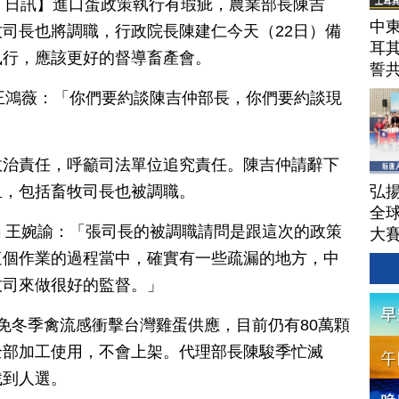
月 22 日訊】進口蛋政策執行有瑕疵，農業部長陳吉
中東
司長也將調職，行政院長陳建仁今天（22日）備
耳
執行，應該更好的督導畜產會。
誓
委 王鴻薇：「你們要約談陳吉仲部長，你們要約談現
政治責任，呼籲司法單位追究責任。陳吉仲請辭下
弘揚
血，包括畜牧司長也被調職。
全
立委 王婉諭：「張司長的被調職請問是跟這次的政策
大
這個作業的過程當中，確實有一些疏漏的地方，中
牧司來做很好的監督。」
免冬季禽流感衝擊台灣雞蛋供應，目前仍有80萬顆
全部加工使用，不會上架。代理部長陳駿季忙滅
找到人選。