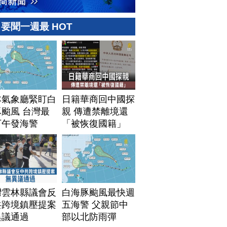
要聞一週最 HOT
本氣象廳緊盯白
日籍華商回中國探
颱風 台灣最
親 傳遭禁離境還
下午發海警
「被恢復國籍」
灣雲林縣議會反
白海豚颱風最快週
共跨境鎮壓提案
五海警 父親節中
異議通過
部以北防雨彈