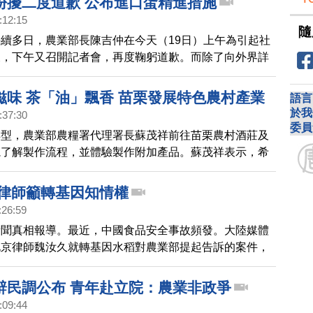
紛擾二度道歉 公布進口蛋精進措施
:12:15
隨
續多日，農業部長陳吉仲在今天（19日）上午為引起社
後，下午又召開記者會，再度鞠躬道歉。而除了向外界詳
的疑義以外，陳吉仲也公布了對於進口雞蛋專案的精進措
滋味 茶「油」飄香 苗栗發展特色農村產業
語言
於我
:37:30
委員
轉型，農業部農糧署代理署長蘇茂祥前往苗栗農村酒莊及
視了解製作流程，並體驗製作附加產品。蘇茂祥表示，希
輔導農民利用國產農糧產品原料，製成在地國產農產品，
，並將臺灣的優質農產品推向國際。
 律師籲轉基因知情權
:26:59
新聞真相報導。最近，中國食品安全事故頻發。大陸媒體
北京律師魏汝久就轉基因水稻對農業部提起告訴的案件，
表示，老百姓知道更多的轉基因食品真實情況後，才能做
 。
辭民調公布 青年赴立院：農業非政爭
:09:44