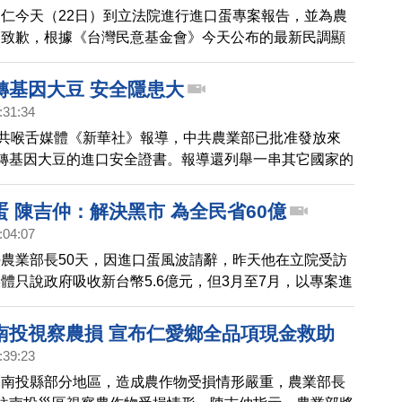
仁今天（22日）到立法院進行進口蛋專案報告，並為農
失致歉，根據《台灣民意基金會》今天公布的最新民調顯
的國人滿意陳吉仲處理缺蛋危機的表現，但有高達5成7不
，今天在立法院外也有年輕人舉起「農為國本不是鬥爭工
轉基因大豆 安全隱患大
他們表示，面對農業議題應實事求是，農業部門有過錯應
:31:34
但是所有針對本次事件的不實指控，都應有澄清、道歉的
中共喉舌媒體《新華社》報導，中共農業部已批准發放來
以終止假消息對台灣社會的傷害，他們呼籲，各黨派團結
轉基因大豆的進口安全證書。報導還列舉一串其它國家的
業發展。
這些國家已批准用於商業化種植或食用。儘管如此，輿論
片，專家指出，轉基因食品對生態環境和人體安全會造成
 陳吉仲：解決黑市 為全民省60億
。
:04:07
農業部長50天，因進口蛋風波請辭，昨天他在立院受訪
體只說政府吸收新台幣5.6億元，但3月至7月，以專案進
顆雞蛋，解決了黑市問題，也讓每個消費者省2元，等於
。
南投視察農損 宣布仁愛鄉全品項現金救助
:39:23
創南投縣部分地區，造成農作物受損情形嚴重，農業部長