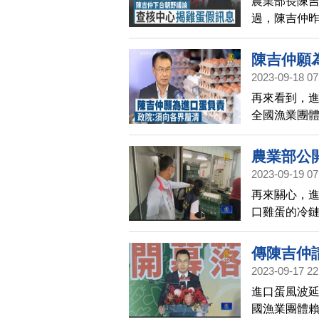
農業部長陳
過，陳吉仲
有查核中心
響民眾權益
陳吉仲願
2023-09-18 07
再來看到，進
全國漁業團
請辭獲准。
長陳建仁口
農業部公
陳吉仲有責
2023-09-19 07
討，並無「請
再來關心，
日）的行政
口雞蛋的冷
將主持非洲
縣市，十三
縣、高雄市
傳陳吉仲
與衛福部展
2023-09-17 22
案進口雞蛋
進口蛋風波延
國漁業團體