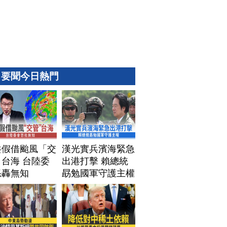
要聞今日熱門
共假借颱風「交
漢光實兵濱海緊急
台海 台陸委
出港打擊 賴總統
怒轟無知
勗勉國軍守護主權