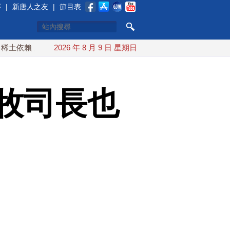
賽
|
新唐人之友
|
節目表
川普宣布礦業投資20億美元
2026 年 8 月 9 日 星期日
中東局勢動盪 土耳其沙特巴基斯
牧司長也