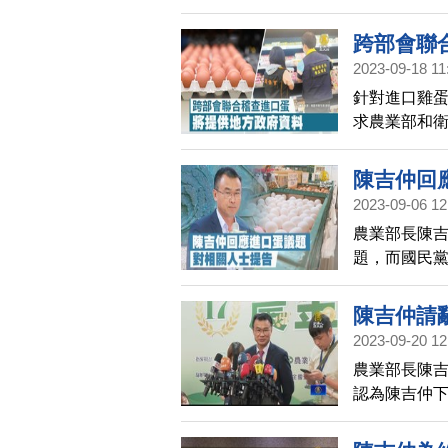
辭獲准。對
歉，並表示
跨部會聯
2023-09-18 11
針對進口雞
求農業部和
查雞蛋流向
陳吉仲回
2023-09-06 12
農業部長陳吉
題，而國民
疑。
陳吉仲請
2023-09-20 12
農業部長陳吉
認為陳吉仲
告時，要持
透明，也肯