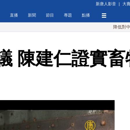
新唐人影音
|
大
直播
新聞
節目
專題
點播
降低對中稀土依賴 
議 陳建仁證實畜