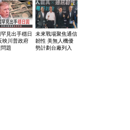
國罕見出手穩日
未來戰場聚焦通信
反映川普政府
韌性 美無人機優
債問題
勢計劃台廠列入