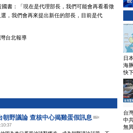
委 黃國書：「現在是代理部長，我們可能會再看看徵
人選，我們會再來提出新任的部長，目前是代
台灣台北報導
日
海豚
快
台
台朝野議論 查核中心揭雞蛋假訊息
中
:10:37
無