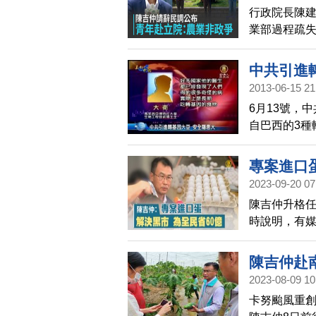
行政院長陳建
業部過程疏
示，有2成1
滿意。不過
中共引進
具」布條，
2013-06-15 21
接受檢視，
6月13號，
後續作為，
自巴西的3種
促進台灣農
名單，宣稱
仍質疑聲一
專案進口蛋
極大的隱患
2023-09-20 07
陳吉仲升格任
時說明，有媒
口供給30億
省了60億元
陳吉仲赴
2023-08-09 10
卡努颱風重