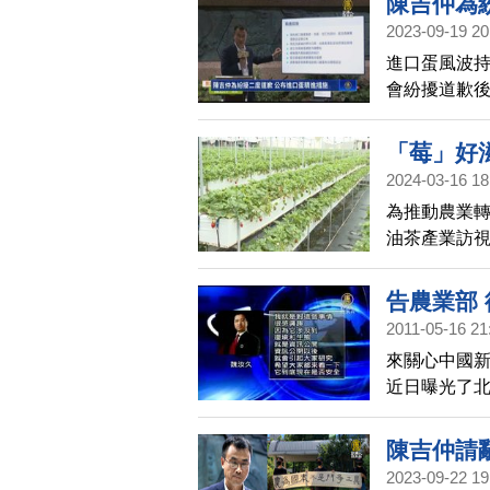
陳吉仲為
2023-09-19 20
進口蛋風波持
會紛擾道歉
細說明相關
施。
「莓」好
2024-03-16 18
為推動農業
油茶產業訪
望透過持續
提昇消費力
告農業部
2011-05-16 21
來關心中國
近日曝光了
魏汝久律師
出正確的判斷
陳吉仲請
2023-09-22 19