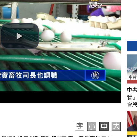
中
管」
會