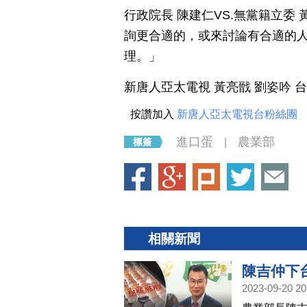
行政院長 陳建仁VS.無黨籍立
詢更合適的，或來討論有合適的
理。」
新唐人亞太電視 黃亮戩 劉姿吟 
按讚加入
新唐人亞太電視台粉絲團
進口蛋
農業部
|
相關新聞
陳吉仲下
2023-09-20 20