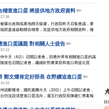
於相關傳聞，行政院表示，陳吉仲的確有向陳建仁口頭致
願意負責，但獲慰留。
合稽查進口蛋 將提供地方政府資料
:27:38
蛋被爆出效期或產地標示疑慮，行政院昨天召集會議，要
衛福部盡速啟動聯合稽查，並提供地方政府相關資料，徹
、業者是否依法辦理等。
應進口蛋議題 對相關人士提告
:57:22
仲今天（6日）召開記者會，回應外界有相關進口蛋的議
黨隨後也召開記者會，繼續針對農業部和進口商提出質
辭 鄭文燦肯定好部長 在野續追進口蛋
:41:52
仲請辭獲准，國民黨團今天（20日）上午召開記者會，
下台仍沒說清楚進口蛋流向，週五行政院長陳建仁專案報
續監督。行政院副院長鄭文燦指出，進口蛋資料完全公開
目
4
定陳吉仲任內為農業轉型的用心，是有感情的好部長。