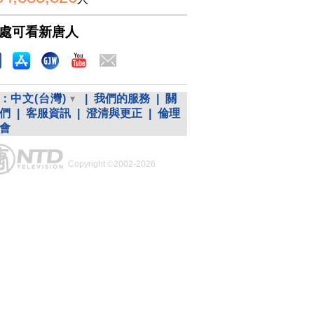
處可看新唐人
：
中文(台灣)
|
我們的服務
|
關
們
|
客服資訊
|
澄清與更正
|
倫理
會
Copyright ©2002-2026