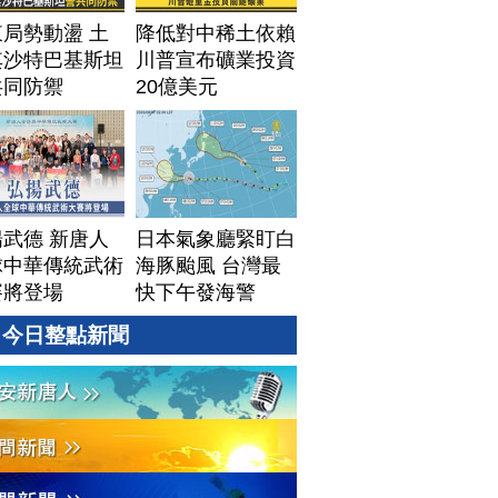
局勢動盪 土
降低對中稀土依賴
其沙特巴基斯坦
川普宣布礦業投資
共同防禦
20億美元
武德 新唐人
日本氣象廳緊盯白
球中華傳統武術
海豚颱風 台灣最
賽將登場
快下午發海警
今日整點新聞