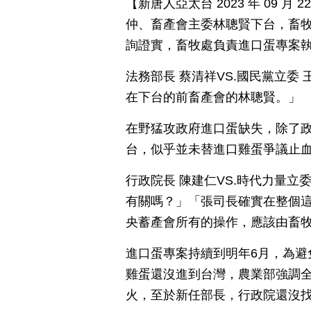
【新唐人亞太台 2023 年 09 
仲、畜產會主委林聰賢下台，畜牧
詢證實，畜牧處負責進口蛋專案
法務部長 蔡清祥VS.國民黨立
在下台的前畜產會的林聰賢。」
在野猛攻政府進口蛋缺失，除了
台，似乎並未替進口雞蛋爭議止
行政院長 陳建仁VS.時代力量
有關嗎？」「張司長確實在整個
央蓄產會所有的操作，應該由畜
進口蛋專案持續到明年6月，為避
雞蛋還沒進到台灣，農業部強調
火，至於新任部長，行政院還沒