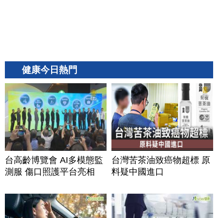
健康今日熱門
台高齡博覽會 AI多模態監
台灣苦茶油致癌物超標 原
測服 傷口照護平台亮相
料疑中國進口