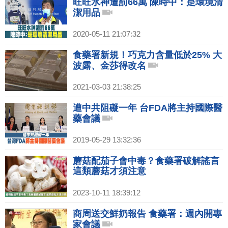
旺旺水神遭罰66萬 陳時中：是環境清
潔用品
2020-05-11 21:07:32
食藥署新規！巧克力含量低於25% 大
波露、金莎得改名
2021-03-03 21:38:25
遭中共阻礙一年 台FDA將主持國際醫
藥會議
2019-05-29 13:32:36
蘑菇配茄子會中毒？食藥署破解謠言
這類蘑菇才須注意
2023-10-11 18:39:12
商周送交鮮奶報告 食藥署：週內開專
家會議