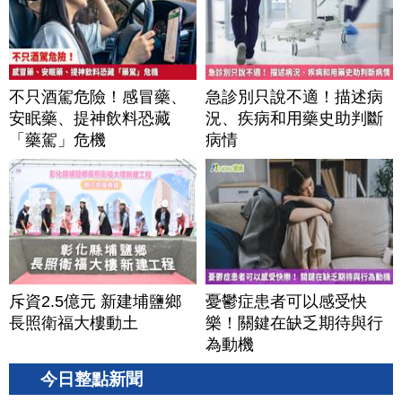
不只酒駕危險！感冒藥、
急診別只說不適！描述病
安眠藥、提神飲料恐藏
況、疾病和用藥史助判斷
「藥駕」危機
病情
斥資2.5億元 新建埔鹽鄉
憂鬱症患者可以感受快
長照衛福大樓動土
樂！關鍵在缺乏期待與行
為動機
今日整點新聞