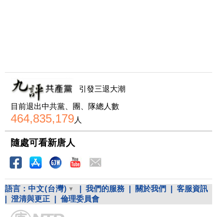
引發三退大潮
目前退出中共黨、團、隊總人數
464,835,179
人
隨處可看新唐人
語言：
中文(台灣)
|
我們的服務
|
關於我們
|
客服資訊
|
澄清與更正
|
倫理委員會