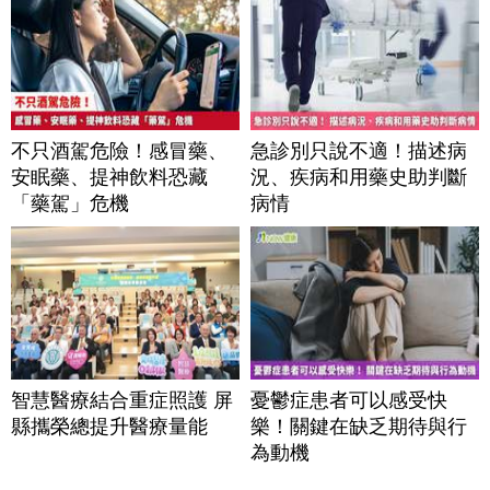
不只酒駕危險！感冒藥、
急診別只說不適！描述病
安眠藥、提神飲料恐藏
況、疾病和用藥史助判斷
「藥駕」危機
病情
智慧醫療結合重症照護 屏
憂鬱症患者可以感受快
縣攜榮總提升醫療量能
樂！關鍵在缺乏期待與行
為動機