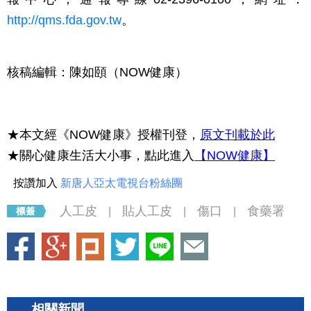
http://qms.fda.gov.tw
。
核稿編輯：陳如頤
（NOW健康）
★本文經《NOW健康》授權刊登，
原文刊載於此
★關心健康生活大小事，點此進入
【NOW健康】
按讚加入
新唐人亞太電視台粉絲團
人工皮
貼人工皮
傷口
食藥署
|
|
|
相關新聞