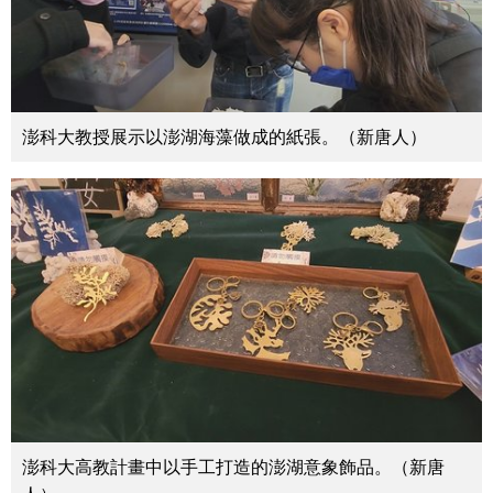
澎科大教授展示以澎湖海藻做成的紙張。（新唐人）
澎科大高教計畫中以手工打造的澎湖意象飾品。（新唐