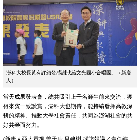
澎科大校長黃有評頒發感謝狀給文光國小合唱團。（新唐
人）
當天成果發表會，總共吸引上千名師生前來交流，獲
得來賓一致讚賞，澎科大也期待，能持續發揮高教深
耕的精神、推動大學社會責任，共同為澎湖社會的共
好共榮而努力。
(新唐人亞太電視 曾天庇 呂建樹 採訪報導／責任編