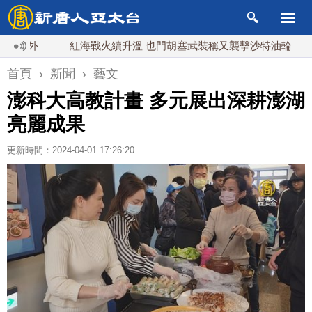
紅海戰火續升溫 也門胡塞武裝稱又襲擊沙特油輪
台灣漢光
首頁
›
新聞
›
藝文
澎科大高教計畫 多元展出深耕澎湖
亮麗成果
更新時間：2024-04-01 17:26:20