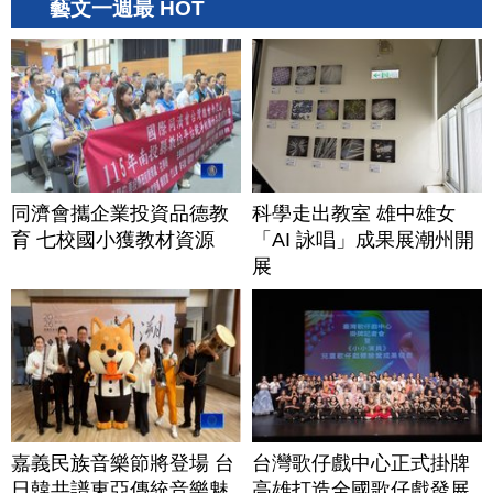
藝文一週最 HOT
同濟會攜企業投資品德教
科學走出教室 雄中雄女
育 七校國小獲教材資源
「AI 詠唱」成果展潮州開
展
嘉義民族音樂節將登場 台
台灣歌仔戲中心正式掛牌
日韓共譜東亞傳統音樂魅
高雄打造全國歌仔戲發展