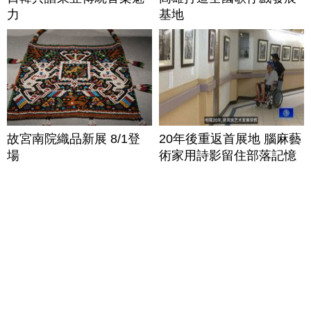
力
基地
故宮南院織品新展 8/1登
20年後重返首展地 腦麻藝
場
術家用詩影留住部落記憶