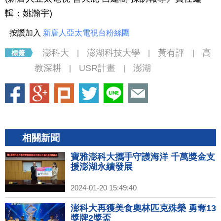
輯：姚瀚宇)
按讚加入
新唐人亞太電視台粉絲團
澎科大
澎湖科技大學
黃有評
高
|
|
|
教深耕
USR計畫
澎湖
|
|
相關新聞
寶雅澎科大攜手守護海洋 千萬獎金支
援澎湖永續發展
2024-01-20 15:49:40
澎科大再獲美食奧林匹克殊榮 勇奪13
獎牌2獎盃