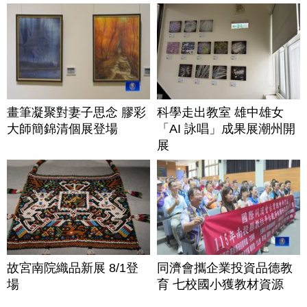
畫筆凝聚對妻子思念 膠彩
科學走出教室 雄中雄女
大師簡錦清個展登場
「AI 詠唱」成果展潮州開
展
故宮南院織品新展 8/1登
同濟會攜企業投資品德教
場
育 七校國小獲教材資源