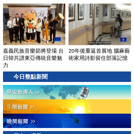
嘉義民族音樂節將登場 台
20年後重返首展地 腦麻藝
日韓共譜東亞傳統音樂魅
術家用詩影留住部落記憶
力
今日整點新聞