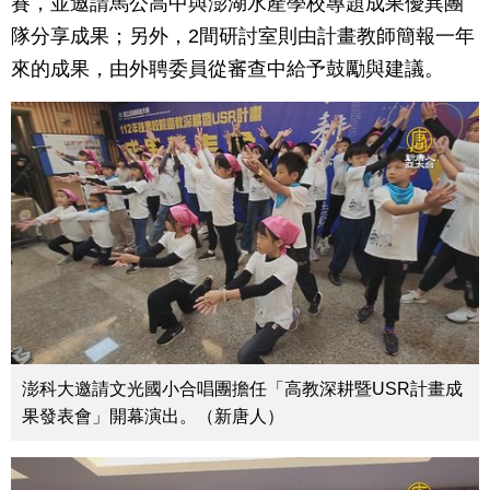
賽，並邀請馬公高中與澎湖水產學校專題成果優異團
隊分享成果；另外，2間研討室則由計畫教師簡報一年
來的成果，由外聘委員從審查中給予鼓勵與建議。
澎科大邀請文光國小合唱團擔任「高教深耕暨USR計畫成
果發表會」開幕演出。（新唐人）