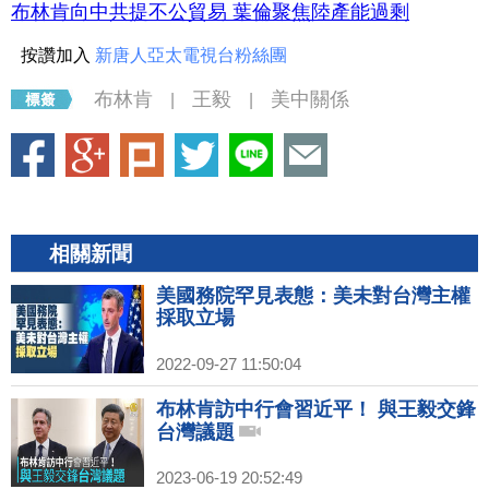
布林肯向中共提不公貿易 葉倫聚焦陸產能過剩
按讚加入
新唐人亞太電視台粉絲團
布林肯
王毅
美中關係
|
|
相關新聞
美國務院罕見表態：美未對台灣主權
採取立場
2022-09-27 11:50:04
布林肯訪中行會習近平！ 與王毅交鋒
台灣議題
2023-06-19 20:52:49