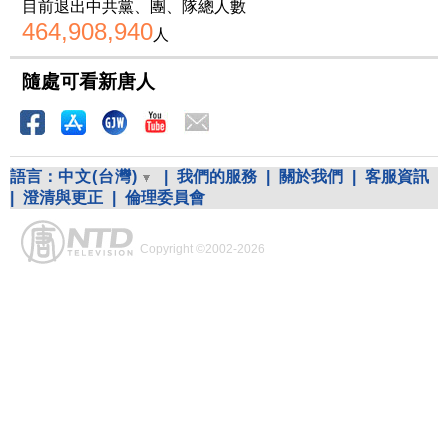
目前退出中共黨、團、隊總人數
464,908,940
人
隨處可看新唐人
語言：
中文(台灣)
|
我們的服務
|
關於我們
|
客服資訊
|
澄清與更正
|
倫理委員會
Copyright ©2002-2026