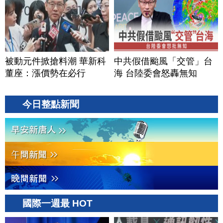
被動元件掀搶料潮 華新科
中共假借颱風「交管」台
董座：漲價勢在必行
海 台陸委會怒轟無知
今日整點新聞
國際一週最 HOT