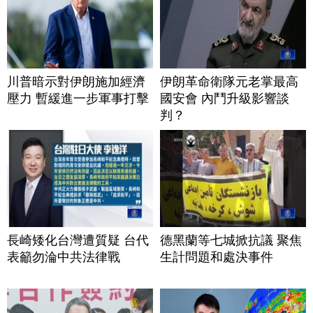
川普暗示對伊朗施加經濟
伊朗革命衛隊元老掌最高
壓力 暫緩進一步軍事打擊
國安會 內鬥升級影響談
判？
長崎矮化台灣遭質疑 台代
德黑蘭等七城掀抗議 聚焦
表籲勿淪中共法律戰
生計問題和處決事件