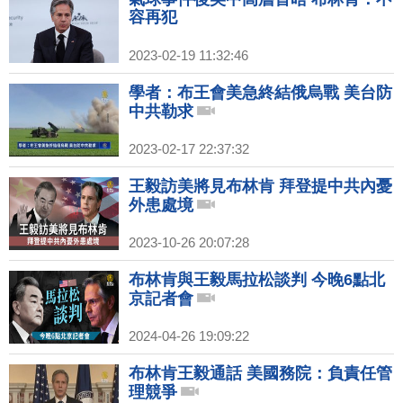
容再犯
2023-02-19 11:32:46
學者：布王會美急終結俄烏戰 美台防
中共勒求
2023-02-17 22:37:32
王毅訪美將見布林肯 拜登提中共內憂
外患處境
2023-10-26 20:07:28
布林肯與王毅馬拉松談判 今晚6點北
京記者會
2024-04-26 19:09:22
布林肯王毅通話 美國務院：負責任管
理競爭