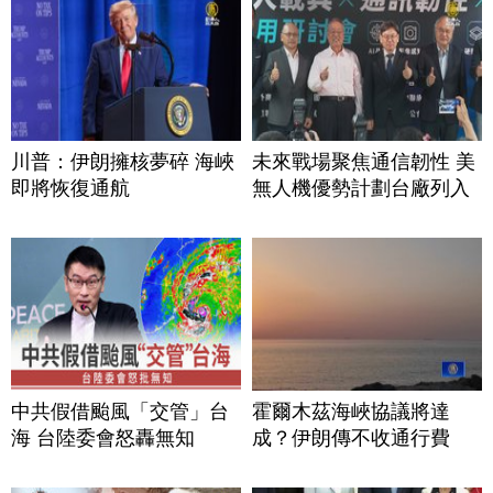
川普：伊朗擁核夢碎 海峽
未來戰場聚焦通信韌性 美
即將恢復通航
無人機優勢計劃台廠列入
中共假借颱風「交管」台
霍爾木茲海峽協議將達
海 台陸委會怒轟無知
成？伊朗傳不收通行費