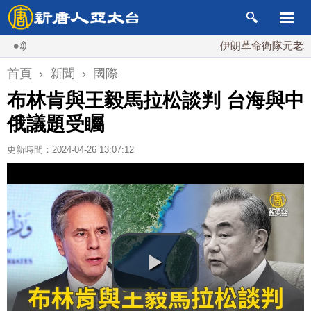
伊朗革命衛隊元老掌最高
首頁
›
新聞
›
國際
布林肯與王毅馬拉松談判 台海與中
俄議題受矚
更新時間：2024-04-26 13:07:12