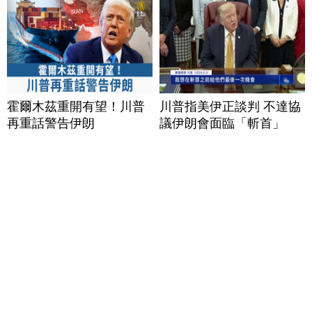
霍爾木茲重開有望！川普
川普指美伊正談判 不達協
再重話警告伊朗
議伊朗會面臨「斬首」