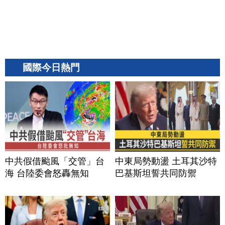
國際今日熱門
中共假借颱風「交管」台
中東局勢動盪 土耳其沙特
海 台陸委會怒轟無知
巴基斯坦誓共同防禦