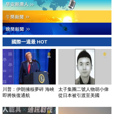
國際一週最 HOT
川普：伊朗擁核夢碎 海峽
太子集團二號人物胡小偉
即將恢復通航
從日本被引渡至美國