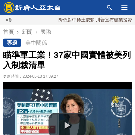
降低對中稀土依賴 川普宣布礦業投資20億美
首頁
›
新聞
›
國際
專題
美中關係
瞄準軍工業！37家中國實體被美列
入制裁清單
更新時間：2024-05-10 17:39:27