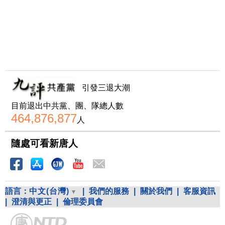
引發三退大潮
目前退出中共黨、團、隊總人數
464,876,877
人
隨處可看新唐人
語言：
中文(台灣)
|
我們的服務
|
關於我們
|
客服資訊
|
澄清與更正
|
倫理委員會