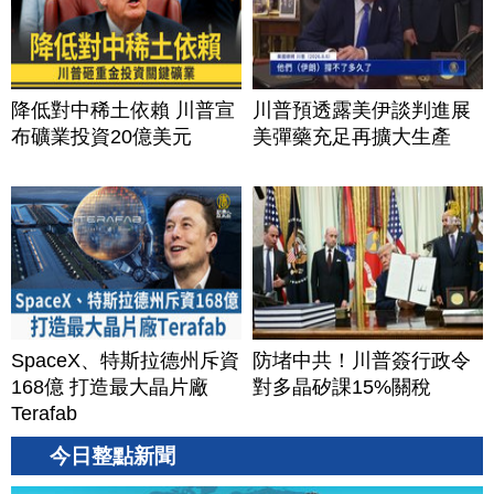
降低對中稀土依賴 川普宣
川普預透露美伊談判進展
布礦業投資20億美元
美彈藥充足再擴大生產
SpaceX、特斯拉德州斥資
防堵中共！川普簽行政令
168億 打造最大晶片廠
對多晶矽課15%關稅
Terafab
今日整點新聞