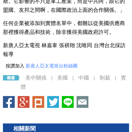
斯。它影響的不只是軍工產業，而是中共阿，跟它的
盟國、友邦之間啊，在國際政治上面的合作關係。」
任何企業被添加到實體名單中，都難以從美國供應商
那裡獲得產品和技術，除非獲得美國政府許可。
新唐人亞太電視 林嘉韋 張祺翎 沈唯同 台灣台北採訪
報導
按讚加入
新唐人亞太電視台粉絲團
美中關係
美國
中國
制裁
實
|
|
|
|
體
相關新聞