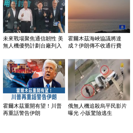
未來戰場聚焦通信韌性 美
霍爾木茲海峽協議將達
無人機優勢計劃台廠列入
成？伊朗傳不收通行費
霍爾木茲重開有望！川普
俄無人機追殺烏平民影片
再重話警告伊朗
曝光 小販驚險逃生