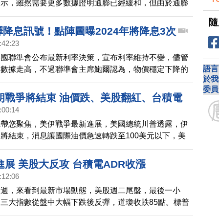
表示，雖然需要更多數據證明通膨已經緩和，但由於通膨
用機組與各項措施因應。 美中兩國在馬德里的
，聯準會不必等到通膨降至2%後才降息。不過值得注意
隨
前總統川普遭槍擊事件，市場解讀選勝機率升高，經濟學
釋降息訊號！點陣圖曝2024年將降息3次
川普有可能採取加碼10%關稅措施，恐將讓通膨問題更
:42:23
Fed放慢降息步調。
美國聯準會公布最新利率決策，宣布利率維持不變，儘管
語言
膨數據走高，不過聯準會主席鮑爾認為，物價穩定下降的
於我
變，最新利率點陣圖顯示，今年聯準會將降息三碼。
委員
朗戰爭將結束 油價跌、美股翻紅、台積電
:00:14
先帶您聚焦，美伊戰爭最新進展，美國總統川普透露，伊
將結束，消息讓國際油價急速轉跌至100美元以下，美
，美股4大指數終場收漲，台股ADR全面收紅，台積電
9%。
展 美股大反攻 台積電ADR收漲
:12:06
兩週，來看到最新市場動態，美股週二尾盤，最後一小
三大指數從盤中大幅下跌後反彈，道瓊收跌85點。標普
數，由黑翻紅，雙雙小幅收高。台積電ADR也收漲。