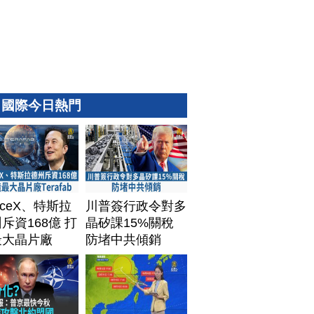
國際今日熱門
aceX、特斯拉
川普簽行政令對多
斥資168億 打
晶矽課15%關稅
最大晶片廠
防堵中共傾銷
afab