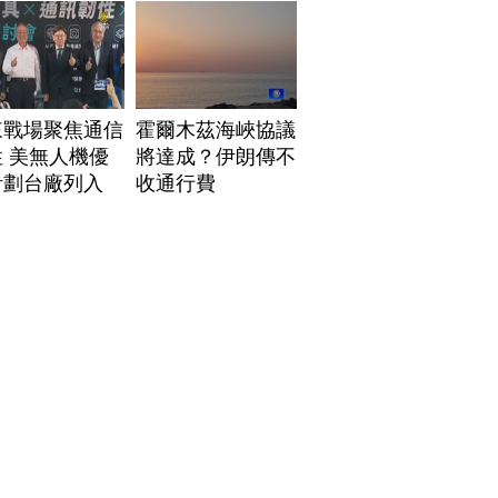
來戰場聚焦通信
霍爾木茲海峽協議
 美無人機優
將達成？伊朗傳不
計劃台廠列入
收通行費