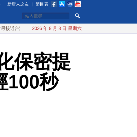
賽
|
新唐人之友
|
節目表
灣 最快9日可能登陸中國
2026 年 8 月 8 日 星期六
台灣漢光首結合城鎮演習 AIT連續
化保密提
100秒