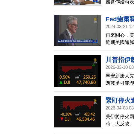
國會作證時
度，將啟動備
數據的滯後性
的是，美國
Fed鮑爾
家認為，由於
2024-03-21 12
嚴重，可能使
再來關心，
近期美國通
趨勢沒有改
川普指伊
2026-03-10 08
ADR上漲
早安新唐人
朗戰爭可能即
股則由黑翻紅
ADR上漲2.8
緊盯停火進
2026-04-08 08
美伊將停火
時，大反攻。
與那斯達克指