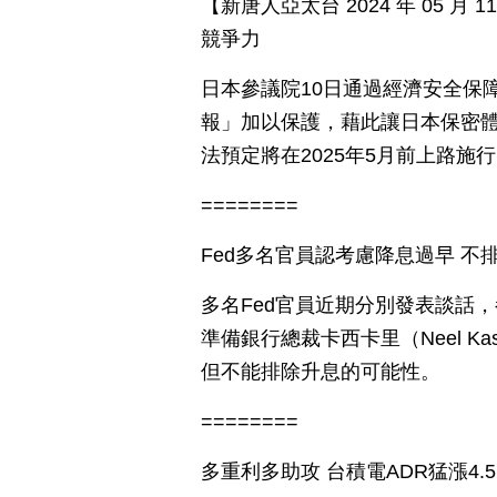
【新唐人亞太台 2024 年 05 
競爭力
日本參議院10日通過經濟安全保
報」加以保護，藉此讓日本保密
法預定將在2025年5月前上路施
========
Fed多名官員認考慮降息過早 不
多名Fed官員近期分別發表談話
準備銀行總裁卡西卡里（Neel K
但不能排除升息的可能性。
========
多重利多助攻 台積電ADR猛漲4.