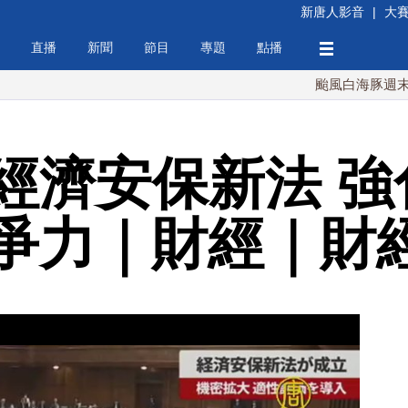
新唐人影音
|
大
直播
新聞
節目
專題
點播
颱風白海豚週末最接近台
經濟安保新法 強
爭力｜財經｜財經