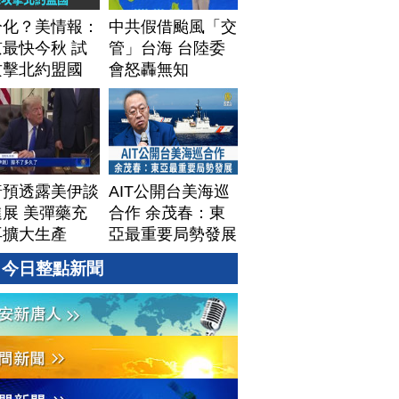
分化？美情報：
中共假借颱風「交
最快今秋 試
管」台海 台陸委
攻擊北約盟國
會怒轟無知
普預透露美伊談
AIT公開台美海巡
展 美彈藥充
合作 余茂春：東
再擴大生產
亞最重要局勢發展
今日整點新聞