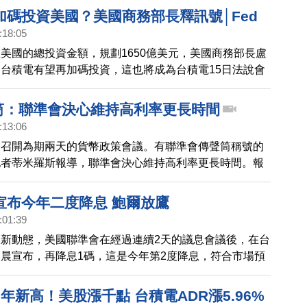
加碼投資美國？美國商務部長釋訊號│Fed
:18:05
遭刑事調查 美股期貨跌、金價漲│降低對中
美國的總投資金額，規劃1650億美元，美國商務部長盧
日本啟動深海稀土開採計劃│全球股市頻創
台積電有望再加碼投資，這也將成為台積電15日法說會
國安基金宣布退場
 Fed主席鮑爾遭到聯邦檢察官刑事調查，將聚焦聯準會
元，翻修華府總部的工程，以及鮑爾是否就工程規模與支
聲筒：聯準會決心維持高利率更長時間
出不實陳述。 為了降低依賴中國關鍵礦產，日本啟動深
:13:06
畫，科研鑽探船12號前往南鳥島海域，將嘗試在全球首
會召開為期兩天的貨幣政策會議。有聯準會傳聲筒稱號的
深海，進行稀土試驗開採。 美國股市上週五全面收紅，
記者蒂米羅斯報導，聯準會決心維持高利率更長時間。報
賓、澳洲股市也開出紅盤；台股站上三萬點後，台
於今年前三個月的通膨，比預期還要強，聯準會官員將把
穩定在5.3%左右，並可能延後降息。
宣布今年二度降息 鮑爾放鷹
:01:39
新動態，美國聯準會在經過連續2天的議息會議後，在台
晨宣布，再降息1碼，這是今年第2度降息，符合市場預
月開始結束量化緊縮。
年新高！美股漲千點 台積電ADR漲5.96%