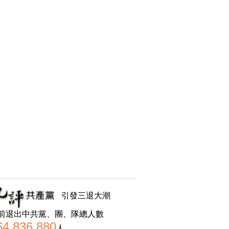
引發三退大潮
前退出中共黨、團、隊總人數
64,836,880
人