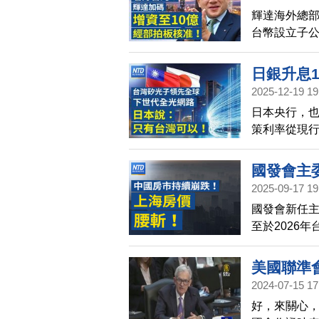
輝達海外總部
合作｜台美
台幣設立子公
美元｜台
（HHTD2
域。鴻海創辦
日銀升息1
暗示，台灣對
2025-12-19 19
「創世紀任
定。 台積電
日本央行，也
賴清德：2
密，引發擔
策利率從現行的
場齊發！日
測，毫無根
年來最高利
國發會主
2025-09-17 19
部分房價
國發會新任主
障 供電
至於2026
TikTok
支撐出口維持
上海二手房
美國聯準
上海八成房產
2024-07-15 17
停機檢修，週
好，來關心，
表供電吃緊的