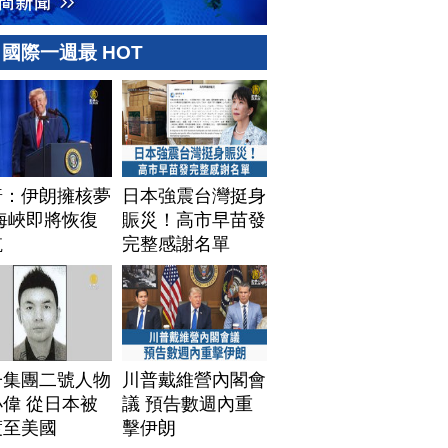
國際一週最 HOT
普：伊朗擁核夢
日本強震台灣挺身
海峽即將恢復
賑災！高市早苗發
航
完整感謝名單
子集團二號人物
川普戴維營內閣會
偉 從日本被
議 預告數週內重
渡至美國
擊伊朗