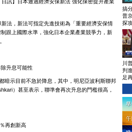
月 11 日訊】日本通過經濟安保新法 強化保密提升產業
搞
普京
探
障新法，新法可指定先進技術為「重要經濟安保情
體制跟上國際水準，強化日本企業產業競爭力，新
行。
川
排除升息可能性
判進
足
，都暗示目前不急於降息，其中，明尼亞波利斯聯邦
ashkari）甚至表示，聯準會再次升息的門檻很高，
5％再創新高