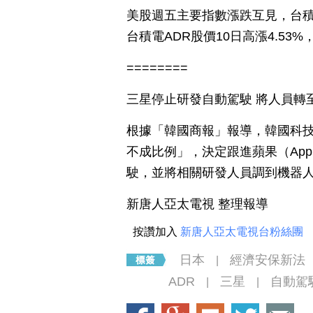
美股週五主要指數漲跌互見，台積
台積電ADR股價10日高漲4.53%
========
三星停止研發自動駕駛 將人員轉
根據「韓國商報」報導，韓國科技
不成比例」，決定跟進蘋果（Ap
駛，並將相關研發人員調到機器
新唐人亞太電視 整理報導
按讚加入
新唐人亞太電視台粉絲團
日本
經濟安保新法
|
ADR
三星
自動駕
|
|