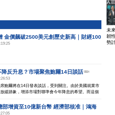
未
韌性
 金價飆破2500美元創歷史新高｜財經100
勢
:19:25
底不降反升息？市場聚焦鮑爾14日談話
:26:53
席鮑爾將在14日發表談話，受到關注。由於美國就業市
與放緩跡象，增添市場對聯準會今年降息的希望。而這個
曾經表示排除升息的可能性，暗示高利率將維持更長一段
話進一步安撫了擔心聯準會可能急於反應通膨的投資人。
總部增資至10億新台幣 經濟部核准｜鴻海
:27:05
AI擴美在地製造 劉揚偉：與世界級公司深度