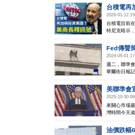
台積電再
2026-01-12 19
主席鮑爾
台積電目前在
國依賴！
特尼克暗示，
高！台灣
的一大焦點。
耗資25億美
Fed傳
出，對國會作
2024-05-01 17
海稀土開採計
週二，聯準
見的6千公尺
華爾街日報
南韓、菲律
導指出，由
聯邦基金利率
美聯準會
2025-10-30 08
來關心市場最
灣時間今天凌
期，並由12
油價跌幅6