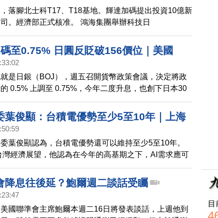
，落腳北士科T17、T18基地。輝達加碼提出投資10億新
關稅談判 英媒：台對美投資上看4000億
司。經濟部正式核准。 鴻海集團舉辦科技日
積電羅唯仁疑跳槽洩密 英特爾駁：毫無根據
5），宣布攜手OpenAI，擴大美國製造，也鎖定機器人領
人郭台銘，以嘉賓身份現身。 台美關稅談判，美國官員
碼至0.75% 日圓反貶破156價位｜美國
美投資，上看4千億美元。經濟部長龔明鑫，表示還不確
:33:02
務」 輝達等24家企業加入｜建AI生活圈
前資深副總羅唯仁，跳槽英特爾，疑似帶走2奈米製程機
就是日銀（BOJ），週五召開貨幣政策會議，決定將政
040年為台育50萬AI人才｜高雄新百貨商
憂。週四，英特爾執行長陳立武回應，「只是謠言和猜
 0.5% 上調至 0.75%，今年二度升息，也創下日本30
商三井百億投資建LaLaport
據。」
率水準。日股震盪向上攻堅。
委葉俊顯：台積電優勢至少5至10年｜上海
:50:59
接近腰斬 跌勢或將持續｜台電林口1號機故
委葉俊顯認為，台積電優勢還可以維持至少5至10年。
下降亮吃緊黃燈｜美中擬組新公司管理
年台灣經濟展望，他認為在今年的高基期之下，AI需求應可
美業務 美方持股8成
一定表現。 幾年前，上海樓市被視為最抗跌。但如今，
市場跌幅明顯，部分區域接近腰斬。業內人士分析，未來
會降息往後延？鮑爾週二談話受矚
的價格仍會持續下降。 台電林口電廠1號機，週二破管
:23:47
三白天，台電尖峰備轉容量率，下降至9.06%，亮出代
目
美國聯準會主席鮑爾本週二16日將發表談話，上週他到
黃燈。台電表示，夜尖峰備轉容量率維持6%，有一定難
4