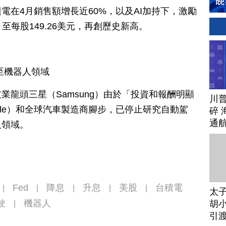
電在4月銷售額增長近60%，以及AI加持下，激勵
，至每股149.26美元，再創歷史新高。
至機器人領域
業龍頭三星（Samsung）由於「投資和報酬明顯
川
ple）和全球汽車製造商腳步，已停止研究自動駕
碎 
通
人領域。
Fed
降息
升息
美股
台積電
|
|
|
|
|
太
駛
機器人
胡小
|
引