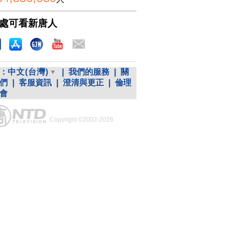
處可看新唐人
：
中文(台灣)
|
我們的服務
|
關
們
|
客服資訊
|
澄清與更正
|
倫理
會
Copyright ©2002-2026