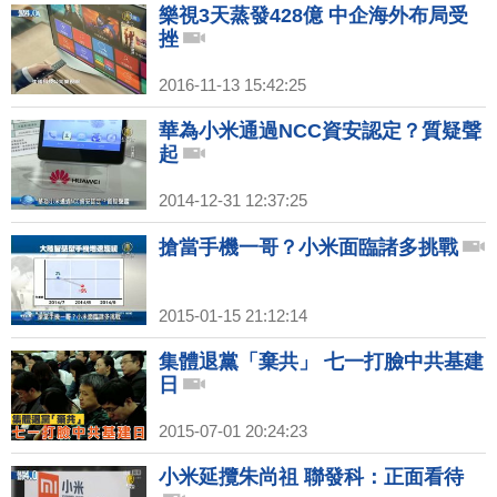
樂視3天蒸發428億 中企海外布局受
挫
2016-11-13 15:42:25
華為小米通過NCC資安認定？質疑聲
起
2014-12-31 12:37:25
搶當手機一哥？小米面臨諸多挑戰
2015-01-15 21:12:14
集體退黨「棄共」 七一打臉中共基建
日
2015-07-01 20:24:23
小米延攬朱尚祖 聯發科：正面看待