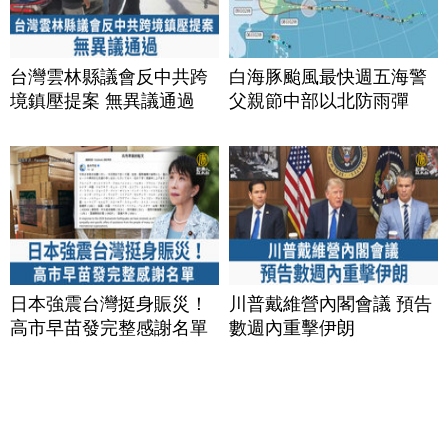
台灣雲林縣議會反中共跨
白海豚颱風最快週五海警
境鎮壓提案 無異議通過
父親節中部以北防雨彈
日本強震台灣挺身賑災！
川普戴維營內閣會議 預告
高市早苗發完整感謝名單
數週內重擊伊朗