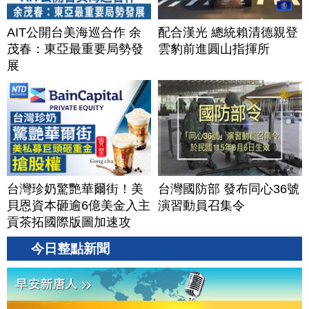
AIT公開台美海巡合作 余
配合漢光 總統賴清德親登
茂春：東亞最重要局勢發
雲豹前進圓山指揮所
展
台灣珍奶驚艷華爾街！美
台灣國防部 發布同心36號
貝恩資本砸逾6億美金入主
演習動員召集令
貢茶拓國際版圖加速攻
美？｜#財經新聞｜
今日整點新聞
20260806(四)