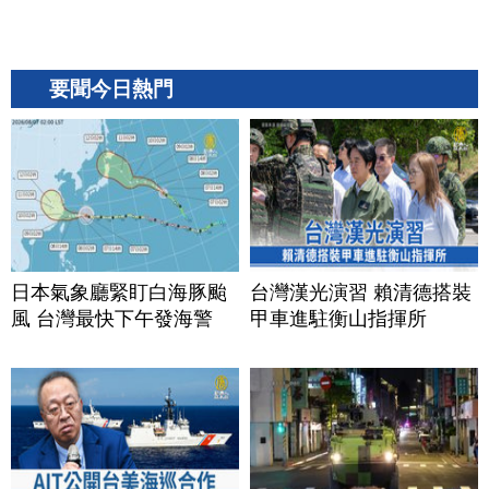
要聞今日熱門
日本氣象廳緊盯白海豚颱
台灣漢光演習 賴清德搭裝
風 台灣最快下午發海警
甲車進駐衡山指揮所