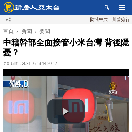
防堵中共！川普簽行政令 對
首頁
›
新聞
›
要聞
中籍幹部全面接管小米台灣 背後隱
憂？
更新時間：2024-05-18 14:20:12