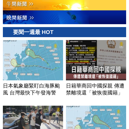
要聞一週最 HOT
日本氣象廳緊盯白海豚颱
日籍華商回中國探親 傳遭
風 台灣最快下午發海警
禁離境還「被恢復國籍」