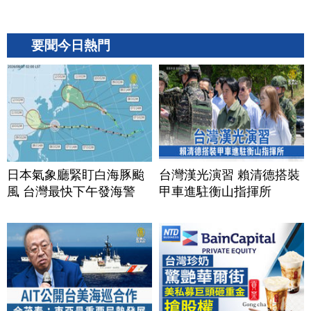
要聞今日熱門
日本氣象廳緊盯白海豚颱
台灣漢光演習 賴清德搭裝
風 台灣最快下午發海警
甲車進駐衡山指揮所