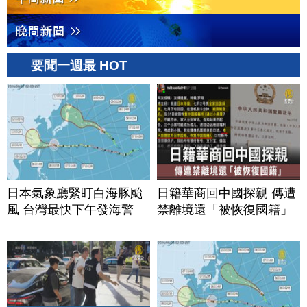
要聞一週最 HOT
日本氣象廳緊盯白海豚颱
日籍華商回中國探親 傳遭
風 台灣最快下午發海警
禁離境還「被恢復國籍」