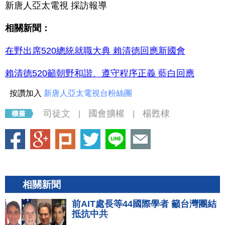
新唐人亞太電視 採訪報導
相關新聞：
在野出席520總統就職大典 賴清德回應新國會
賴清德520籲朝野和諧、遵守程序正義 藍白回應
按讚加入
新唐人亞太電視台粉絲團
司徒文
國會擴權
楊甦棣
|
|
相關新聞
前AIT處長等44國際學者 籲台灣團結
抵抗中共