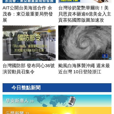
AIT公開台美海巡合作 余
台灣珍奶驚艷華爾街！美
茂春：東亞最重要局勢發
貝恩資本砸逾6億美金入主
展
貢茶拓國際版圖加速攻
美？｜#財經新聞｜
20260806(四)
台灣國防部 發布同心36號
颱風白海豚襲沖繩 週末最
演習動員召集令
近台灣 10日登陸浙江
今日整點新聞