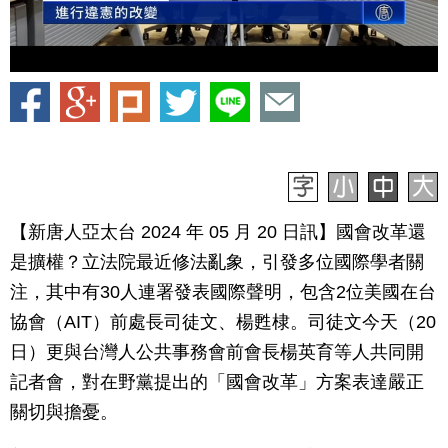
【新唐人亞太台 2024 年 05 月 20 日訊】國會改革還
是擴權？立法院最近修法亂象，引發多位國際學者關
注，其中有30人連署發表國際聲明，包含2位美國在台
協會（AIT）前處長司徒文、楊甦棣。司徒文今天（20
日）更與台灣人公共事務會前會長楊英育等人共同開
記者會，對在野黨提出的「國會改革」方案表達嚴正
關切與擔憂。