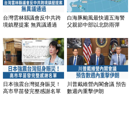
台灣雲林縣議會反中共跨
白海豚颱風最快週五海警
境鎮壓提案 無異議通過
父親節中部以北防雨彈
日本強震台灣挺身賑災！
川普戴維營內閣會議 預告
高市早苗發完整感謝名單
數週內重擊伊朗