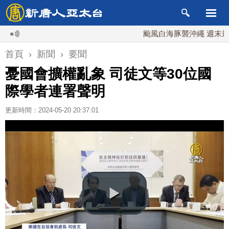
颱風白海豚襲沖繩 週末最近台灣
首頁
›
新聞
›
要聞
憂國會擴權亂象 司徒文等30位國
際學者連署聲明
更新時間：2024-05-20 20:37:01