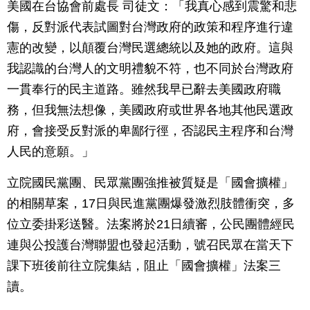
美國在台協會前處長 司徒文：「我真心感到震驚和悲
傷，反對派代表試圖對台灣政府的政策和程序進行違
憲的改變，以顛覆台灣民選總統以及她的政府。這與
我認識的台灣人的文明禮貌不符，也不同於台灣政府
一貫奉行的民主道路。雖然我早已辭去美國政府職
務，但我無法想像，美國政府或世界各地其他民選政
府，會接受反對派的卑鄙行徑，否認民主程序和台灣
人民的意願。」
立院國民黨團、民眾黨團強推被質疑是「國會擴權」
的相關草案，17日與民進黨團爆發激烈肢體衝突，多
位立委掛彩送醫。法案將於21日續審，公民團體經民
連與公投護台灣聯盟也發起活動，號召民眾在當天下
課下班後前往立院集結，阻止「國會擴權」法案三
讀。