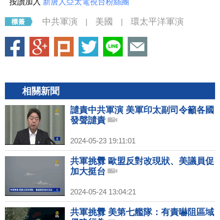
按讚加入
新唐人亞太電視台粉絲團
中共軍演
美國
環太平洋軍演
|
|
相關新聞
譴責中共軍演 美軍印太副司令籲各國
發聲譴責
2024-05-23 19:11:01
共軍挑釁 歐盟反對改現狀、美議員促
加大挺台
2024-05-24 13:04:21
共軍挑釁 美第七艦隊：有責嚇阻區域