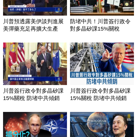
川普預透露美伊談判進展
防堵中共！川普簽行政令
美彈藥充足再擴大生產
對多晶矽課15%關稅
川普簽行政令對多晶矽課
川普簽行政令對多晶矽課
15%關稅 防堵中共傾銷
15%關稅 防堵中共傾銷