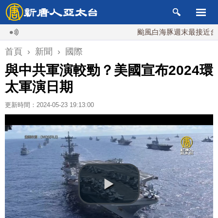
颱風白海豚週末最接近台灣 最
首頁
›
新聞
›
國際
與中共軍演較勁？美國宣布2024環
太軍演日期
更新時間：2024-05-23 19:13:00