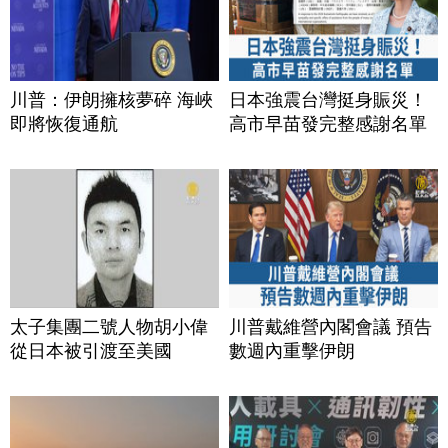
川普：伊朗擁核夢碎 海峽
日本強震台灣挺身賑災！
即將恢復通航
高市早苗發完整感謝名單
太子集團二號人物胡小偉
川普戴維營內閣會議 預告
從日本被引渡至美國
數週內重擊伊朗