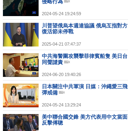
侵略行為
2024-05-24 19:24:59
川普望俄烏本週達協議 俄烏互指對方
復活節未停戰
2025-04-21 07:47:37
中共海警圍攻襲擊菲律賓船隻 美日台
同聲譴責
2024-06-20 19:40:26
日本關注中共軍演 日媒：沖繩愛三飛
彈戒備
2024-05-24 13:29:24
美中聯合國交鋒 美方代表用中文當面
反擊傅聰