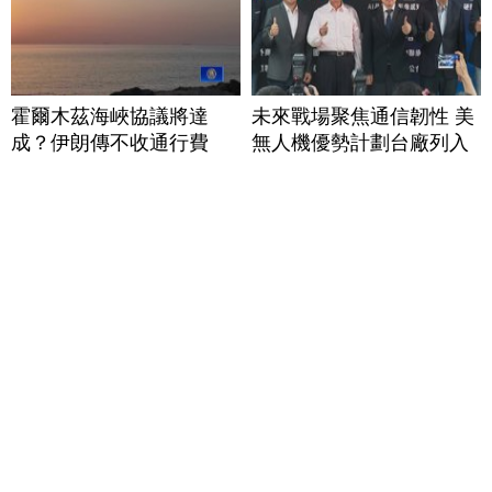
霍爾木茲海峽協議將達
未來戰場聚焦通信韌性 美
成？伊朗傳不收通行費
無人機優勢計劃台廠列入