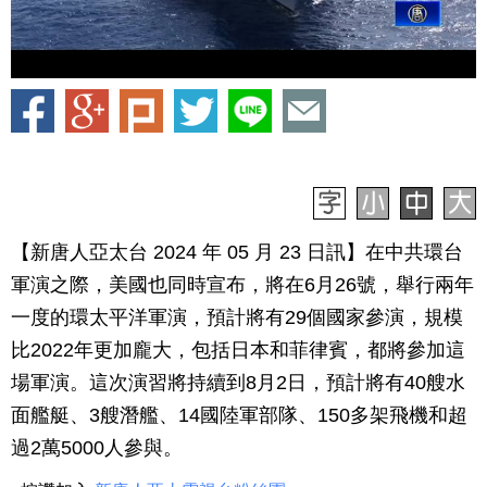
【新唐人亞太台 2024 年 05 月 23 日訊】在中共環台
軍演之際，美國也同時宣布，將在6月26號，舉行兩年
一度的環太平洋軍演，預計將有29個國家參演，規模
比2022年更加龐大，包括日本和菲律賓，都將參加這
場軍演。這次演習將持續到8月2日，預計將有40艘水
面艦艇、3艘潛艦、14國陸軍部隊、150多架飛機和超
過2萬5000人參與。