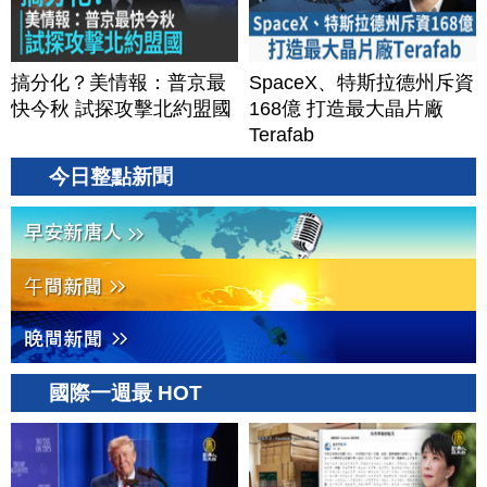
搞分化？美情報：普京最
SpaceX、特斯拉德州斥資
快今秋 試探攻擊北約盟國
168億 打造最大晶片廠
Terafab
今日整點新聞
國際一週最 HOT