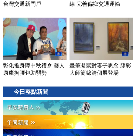
台灣交通新門戶
線 完善偏鄉交通運輸
彰化推身障中秋禮盒 藝人
畫筆凝聚對妻子思念 膠彩
康康掏腰包助弱勢
大師簡錦清個展登場
今日整點新聞