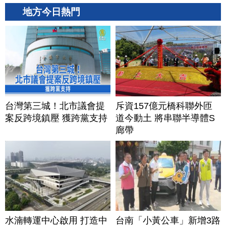
地方今日熱門
台灣第三城！北市議會提
斥資157億元橋科聯外匝
案反跨境鎮壓 獲跨黨支持
道今動土 將串聯半導體S
廊帶
水湳轉運中心啟用 打造中
台南「小黃公車」新增3路