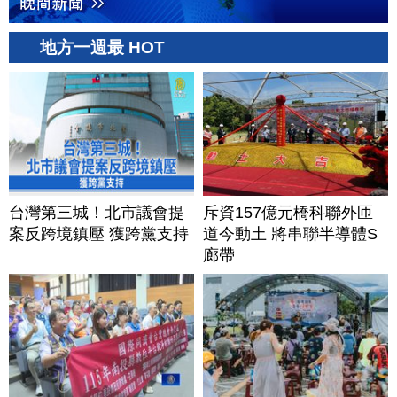
地方一週最 HOT
台灣第三城！北市議會提
斥資157億元橋科聯外匝
案反跨境鎮壓 獲跨黨支持
道今動土 將串聯半導體S
廊帶