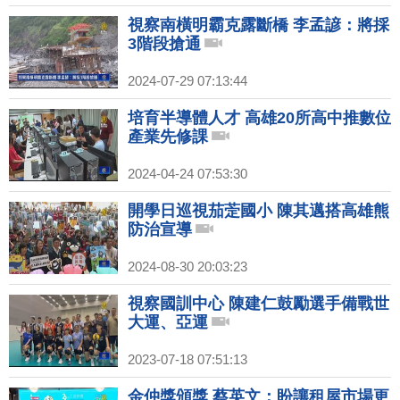
視察南橫明霸克露斷橋 李孟諺：將採
3階段搶通
2024-07-29 07:13:44
培育半導體人才 高雄20所高中推數位
產業先修課
2024-04-24 07:53:30
開學日巡視茄萣國小 陳其邁搭高雄熊
防治宣導
2024-08-30 20:03:23
視察國訓中心 陳建仁鼓勵選手備戰世
大運、亞運
2023-07-18 07:51:13
金仲獎頒獎 蔡英文：盼讓租屋市場更