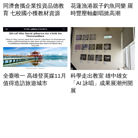
同濟會攜企業投資品德教
花蓮漁港親子釣魚同樂 羅
育 七校國小獲教材資源
時豐壓軸獻唱掀高潮
全臺唯一 高雄登英媒11月
科學走出教室 雄中雄女
值得造訪旅遊城市
「AI 詠唱」成果展潮州開
展