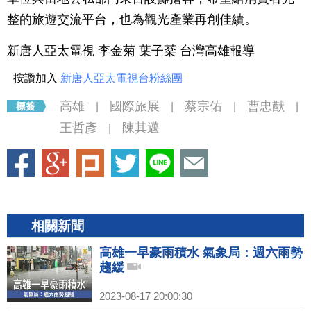
整的旅遊交流平台，也為觀光產業再創佳績。
新唐人亞太電視 李金菊 葉子棻 台灣高雄報導
按讚加入
新唐人亞太電視台粉絲團
高雄
國際旅展
蔡宗佑
曹忠猷
|
|
|
|
王哲彥
陳其邁
|
相關新聞
高雄一早豪雨積水 氣象局：週六雨勢
趨緩
2023-08-17 20:00:30