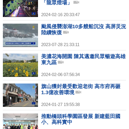
「龍眾燈場」
2024-02-16 20:33:47
颱風侵襲澎湖10多艘船沉沒 高屏災況
陸續恢復
2023-07-28 21:33:11
美濃花海開園 陳其邁邀民眾暢遊高雄
東九區
2024-02-06 07:56:34
旗山獲封最受歡迎老街 高市府再砸
1.3億改善環境
2024-01-27 19:55:38
推動橋頭科學園區發展 新建藍田國
小、高科實中