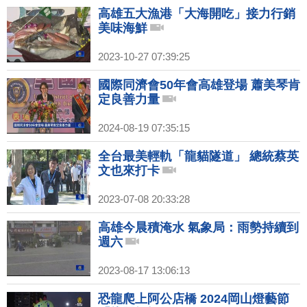
高雄五大漁港「大海開吃」接力行銷
美味海鮮
2023-10-27 07:39:25
國際同濟會50年會高雄登場 蕭美琴肯
定良善力量
2024-08-19 07:35:15
全台最美輕軌「龍貓隧道」 總統蔡英
文也來打卡
2023-07-08 20:33:28
高雄今晨積淹水 氣象局：雨勢持續到
週六
2023-08-17 13:06:13
恐龍爬上阿公店橋 2024岡山燈藝節