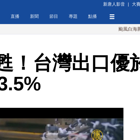
新唐人影音
|
大
直播
新聞
節目
專題
點播
颱風白海豚襲沖繩 
甦！台灣出口優
.5%