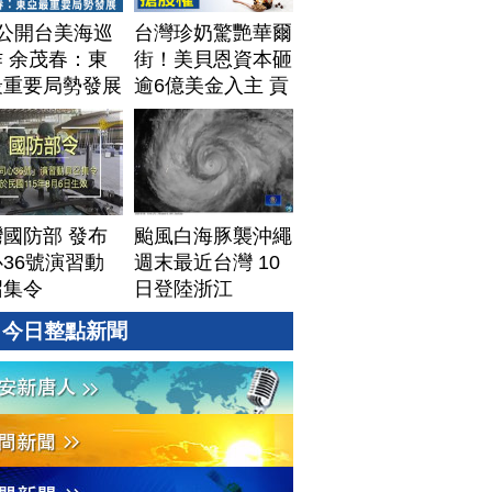
T公開台美海巡
台灣珍奶驚艷華爾
 余茂春：東
街！美貝恩資本砸
最重要局勢發展
逾6億美金入主 貢
茶拓國際版圖加速
攻美？｜#財經新
聞｜
20260806(四)
國防部 發布
颱風白海豚襲沖繩
36號演習動
週末最近台灣 10
召集令
日登陸浙江
今日整點新聞