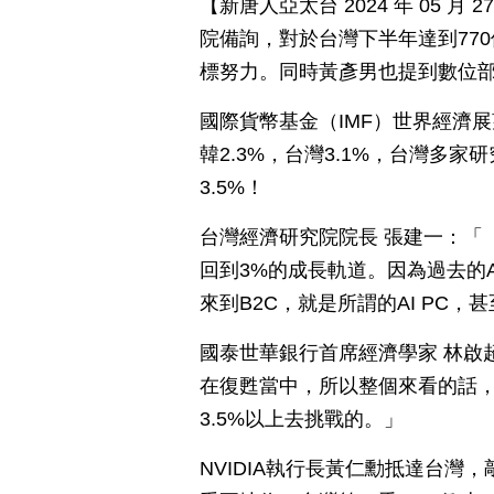
【新唐人亞太台 2024 年 05 
院備詢，對於台灣下半年達到77
標努力。同時黃彥男也提到數位
國際貨幣基金（IMF）世界經濟
韓2.3%，台灣3.1%，台灣多
3.5%！
台灣經濟研究院院長 張建一：「
回到3%的成長軌道。因為過去的A
來到B2C，就是所謂的AI PC
國泰世華銀行首席經濟學家 林啟
在復甦當中，所以整個來看的話
3.5%以上去挑戰的。」
NVIDIA執行長黃仁勳抵達台