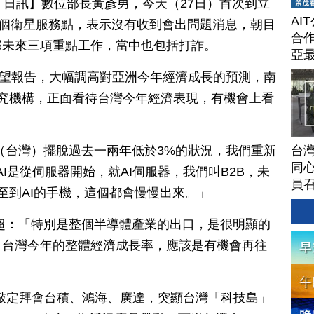
月 27 日訊】數位部長黃彥男，今天（27日）首次到立
AI
0個衛星服務點，表示沒有收到會出問題消息，朝目
合作
部未來三項重點工作，當中也包括打詐。
亞
展望報告，大幅調高對亞洲今年經濟成長的預測，南
家研究機構，正面看待台灣今年經濟表現，有機會上看
台灣
（台灣）擺脫過去一兩年低於3%的狀況，我們重新
同心
I是從伺服器開始，就AI伺服器，我們叫B2B，未
員
，甚至到AI的手機，這個都會慢慢出來。」
超：「特別是整個半導體產業的出口，是很明顯的
，台灣今年的整體經濟成長率，應該是有機會再往
灣，敲定拜會台積、鴻海、廣達，突顯台灣「科技島」