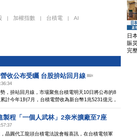
股
加權指數
台積電
AI
|
|
|
日
賑
完
月營收公布受矚 台股拚站回月線
:36:34
勢，拚站回月線，市場聚焦台積電明天10日將公布的8
累計今年1到7月，台積電營收為新台幣1兆5231億元，
長30.5％。法人機構間推估，第3季每股獲利成長為11.2
利率將較上季增加約1.5個百分點。台積電表示，預期第
進製程「一個人武林」2奈米擴廠至7座
受益於智慧型手機和AI相關商機，對先進製程技術的強勁
:57:37
態，晶圓代工龍頭台積電法說會報喜訊，在台積電領軍