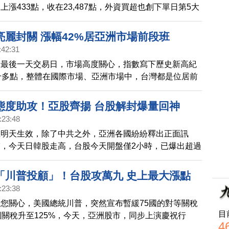
上漲433點，收在23,487點，外資買超也創下單日第5大
的先進製程腳步持續領先，董事長魏哲家表態，2奈米需
，規劃擴充至七座廠房。謝金河分析，未來更是台積電
亮麗封關 漲幅42%居亞洲市場前段班
武林」時代。
:42:31
股最後一天交易日，市場高度關心，指數寫下歷史新高紀
千多點，整體在國際市場、亞洲市場中，台灣都是位居前
股是否能挑戰4萬點，證券交易所董事長林修銘認為，
年裡、這是可以期待的」。
態度助攻！亞股齊揚 台股解封爆量回神
:23:48
在明天生效，除了中共之外，亞洲各國紛紛釋出正面訊
，今天日韓股走高，台股今天開盤僅2小時，已爆出超過
量，與前一天有明顯反差，全日預估成交量超過6千億，讓
所回籠。
「川普投顧」！台股攻萬九 史上最大漲點
:23:38
您關心，美國總統川普，突然宣布暫緩75國的對等關稅
目
國關稅升至125%，今天，亞洲股市，同步上演慶祝行
4
上漲超過1千6百點，創下史上最大漲點，金融圈直言，