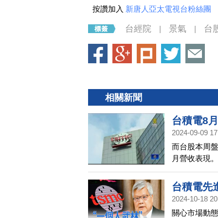
按讚加入
新唐人亞太電視台粉絲團
台經院
景氣
台
|
|
相關新聞
台積電8
2024-09-09 17
而台股本周盤
月營收表現。
較去年同期成
元；另外，毛
台積電先
3季營收，將
2024-10-18 20
需求。
關心市場動