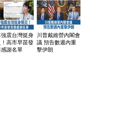
本強震台灣挺身
川普戴維營內閣會
災！高市早苗發
議 預告數週內重
整感謝名單
擊伊朗