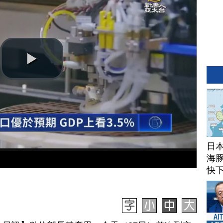
日
海豚
快