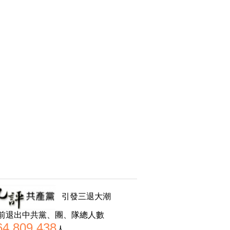
引發三退大潮
前退出中共黨、團、隊總人數
64,809,438
人