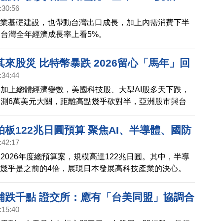
:30:56
產業基礎建設，也帶動台灣出口成長，加上內需消費下半
台灣全年經濟成長率上看5%。
來股災 比特幣暴跌 2026留心「馬年」回
:34:44
熊本二廠升級3奈米 引爆外資瘋搶日本房產
加上總體經濟變數，美國科技股、大型AI股多天下跌，
科權利金122億 北市府：最快11日簽約｜
測6萬美元大關，距離高點幾乎砍對半，亞洲股市與台
的冬季奧運 代表隊服展現各國時尚力
。但進入2026馬年，也得留心回檔風險。 2025年日本
，達到超過6.5兆日圓、增加3成，刷新歷史新高。而台
板122兆日圓預算 聚焦AI、半導體、國防
本設廠，日本版的「科學園區」，帶動不動產市場行情熱
:42:17
白銀價格創紀錄！金價明年上看5000美元｜
士科總部新進度。台北市政府：最快11號簽約。 2026年
2026年度總預算案，規模高達122兆日圓。其中，半導
談判進度 經貿辦：安排總結會議｜英特爾
，由義大利時尚之都米蘭，跟柯爾蒂納雙城主辦。而各國
，幾乎是之前的4倍，展現日本發展高科技產業的決心。
失敗 台積電仍是輝達最佳夥伴
為各國時尚品牌的，時尚戰。
鉑金價格，接連創高。分析師預估，2026上半年，金價
司5000美元。 美台關稅談判。經貿辦：多項議題，有大
補跌千點 證交所：應有「台美同盟」協調合
美方，安排總結會議，雙方盼達貿易協議，開啟下階段經
:15:40
媒點名，多家AI巨頭，正在將AI資本投入，以一種看不到