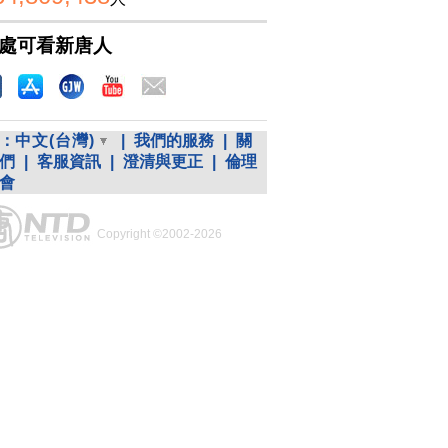
處可看新唐人
：
中文(台灣)
|
我們的服務
|
關
們
|
客服資訊
|
澄清與更正
|
倫理
會
Copyright ©2002-2026