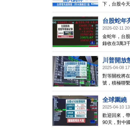
下，台股今天
紀錄。台積電
求超乎預期
台股蛇年
「一個人的
2026-02-11 20
金蛇年，台
錄收在3萬3
段班。至於台
「在新的一
川普開放
2025-04-08 17
對等關稅將
號，積極聯繫
4000億大
市場信心有
全球圍繞
2025-04-10 13
歡迎回來，帶
90天，對中
情，台股一度