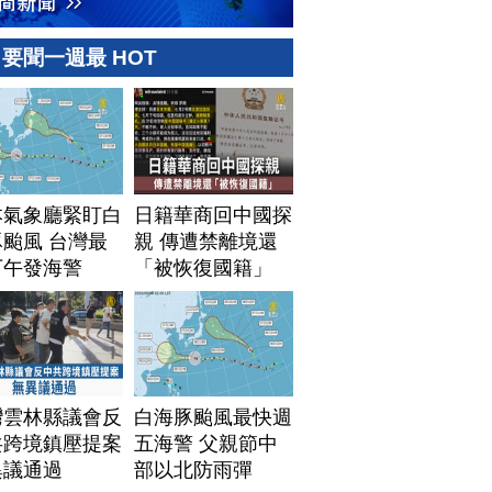
要聞一週最 HOT
本氣象廳緊盯白
日籍華商回中國探
颱風 台灣最
親 傳遭禁離境還
下午發海警
「被恢復國籍」
灣雲林縣議會反
白海豚颱風最快週
共跨境鎮壓提案
五海警 父親節中
異議通過
部以北防雨彈