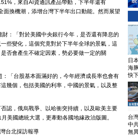
.51%，來自AI資通訊產品帶動，下半年還有
迎接全面換機潮，添增台灣下半年出口動能。然而展望
銘財：「對於美國中央銀行今年，是否還有降息的
現一些變化，這個究竟對於下半年全球的景氣，這
，是否會產生不確定因素，勢必要做一定的關
日
海豚
快
超：「台股基本面滿好的，今年經濟成長率也會有
察這幾個，包括美國的利率，中國的景氣，以及整
可否認，俄烏戰爭、以哈衝突持續，以及歐美主要
台
1月美國總統大選，更牽動各國地緣政治版圖。
中
台灣台北採訪報導
無