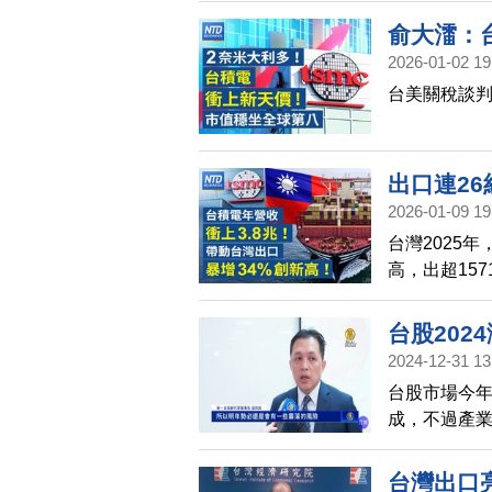
現在全球市
俞大㵢：
2026-01-02 19
勳傳1/3
台美關稅談
整！2026
IPO潮！S
出口連26
2026-01-09 19
電2025
台灣2025年
高齡社會
高，出超15
赴華府會
新台幣3兆80
高。 2025
台股202
邁入「超高齡
2024-12-31 13
高管，將在
台股市場今年
成，不過產
後段班，走向
需要格外謹
台灣出口