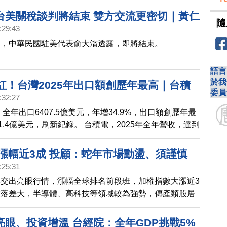
場圍繞「川普投顧」。
台美關稅談判將結束 雙方交流更密切｜黃仁
隨
:29:43
0訪台 親自出席輝達總部簽約？｜蘋果重大調
判，中華民國駐美代表俞大㵢透露，即將結束。
年或不發表iPhone 18｜2026超級獨角獸
paceX、OpenAI拚兆元身價
語言
於我
紅！台灣2025年出口額創歷年最高｜台積
委員
:32:27
全年營收3.8兆新台幣 創新高！｜台灣成「超
，全年出口6407.5億美元，年增34.9%，出口額創歷年最
」！65歲以上人口逾20％｜全球石油巨頭今
71.4億美元，刷新紀錄。 台積電，2025年全年營收，達到
川普 討論委內瑞拉石油
90億5400萬元，比去年同期，增加了31.6%，創下新
年，台灣總人口，有20.06％是65歲以上，顯示台灣，正式
4漲幅近3成 投顧：蛇年市場動盪、須謹慎
社會」。 川普，要重建委內瑞拉石油產業。20位石油業
:25:31
美國華府，與川普會面。
交出亮眼行情，漲幅全球排名前段班，加權指數大漲近3
業落差大，半導體、高科技等領域較為強勢，傳產類股居
2025年，投顧分析，多項變數影響下，市場較為動盪，
慎。
亮眼、投資增溫 台經院：全年GDP挑戰5%