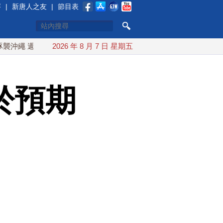
賽
|
新唐人之友
|
節目表
週末最近台灣 10日登陸浙江
2026 年 8 月 7 日 星期五
川普預透露美伊談判進展 美彈藥
於預期