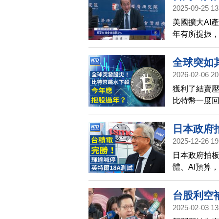
2025-09-25 13
美國擴大AI
年有所提振，
全球突如其
2026-02-06 20
檔｜台積
獲利了結賣壓
｜輝達北士
比特幣一度回
時尚之都
股，相對穩健
不動產投資額
日本政府拍
積電擴大熊
2025-12-26 19
｜黃金、
度。 輝達北
日本政府拍板
美台關稅
的冬季奧運
體、AI預算
18A搶單
隊服，也成
黃金、白銀和
有望突破每盎
台股利空
致共識，待
2025-02-03 13
作
貿合作。 外