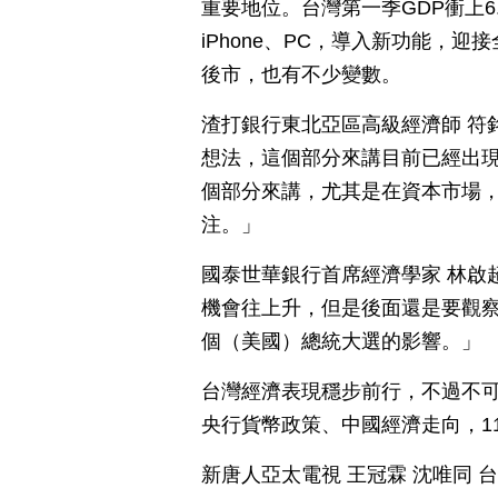
重要地位。台灣第一季GDP衝上6
iPhone、PC，導入新功能，
後市，也有不少變數。
渣打銀行東北亞區高級經濟師 符
想法，這個部分來講目前已經出
個部分來講，尤其是在資本市場
注。」
國泰世華銀行首席經濟學家 林啟
機會往上升，但是後面還是要觀
個（美國）總統大選的影響。」
台灣經濟表現穩步前行，不過不
央行貨幣政策、中國經濟走向，1
新唐人亞太電視 王冠霖 沈唯同 