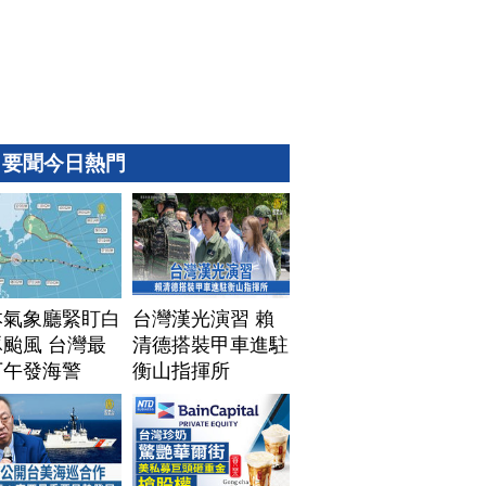
要聞今日熱門
本氣象廳緊盯白
台灣漢光演習 賴
颱風 台灣最
清德搭裝甲車進駐
下午發海警
衡山指揮所