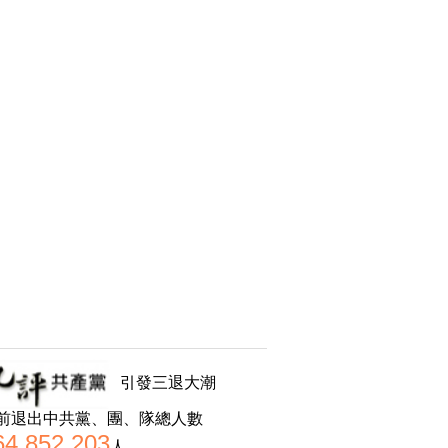
引發三退大潮
前退出中共黨、團、隊總人數
64,852,203
人