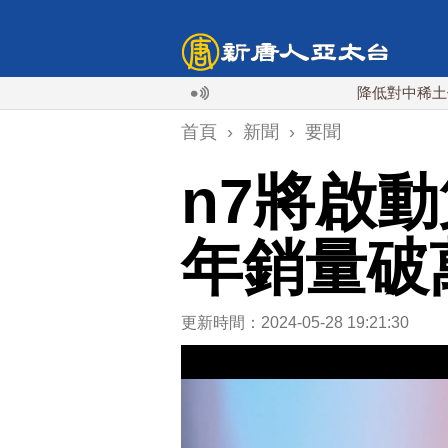
降低對中稀土依賴 川普
首頁
›
新聞
›
要聞
n7將啟
年銷量破
更新時間：2024-05-28 19:21:30