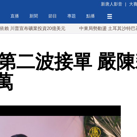
新唐人影音
|
大
直播
新聞
節目
專題
點播
宣布礦業投資20億美元
中東局勢動盪 土耳其沙特巴基斯坦誓
動第二波接單 嚴
萬