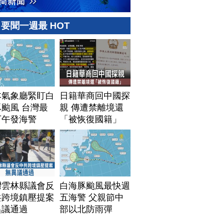
要聞一週最 HOT
本氣象廳緊盯白
日籍華商回中國探
颱風 台灣最
親 傳遭禁離境還
下午發海警
「被恢復國籍」
灣雲林縣議會反
白海豚颱風最快週
共跨境鎮壓提案
五海警 父親節中
異議通過
部以北防雨彈