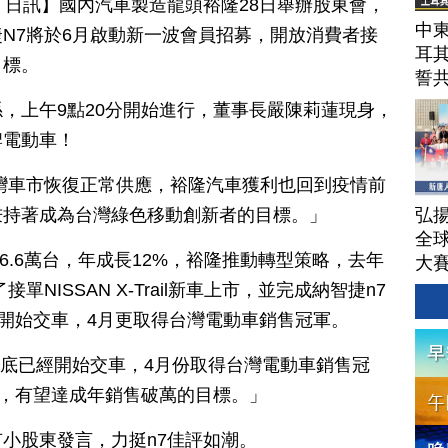
月 28 日訊】國內汽車製造龍頭裕隆28日舉辦股東會，
中東
N7將於6月啟動新一波會員招募，開放消費者接
耳
目標。
誓
，上午9點20分開始進行，董事長嚴陳莉蓮現身，
牌電動車！
灣車市恢復正常供應，裕隆汽車獲利也回到疫情前
弘揚
秉持著成為台灣綠色移動創新者的目標。」
全
46.6萬台，年成長12%，裕隆推動轉型策略，去年
大
除了接單NISSAN X-Trail新車上市，並完成納智捷n7
底開始交車，4月更取得台灣電動車銷售冠軍。
月底已經開始交車，4月份取得台灣電動車銷售冠
單，有望達成年銷售破萬的目標。」
小股東發言，力挺n7佳評如潮。