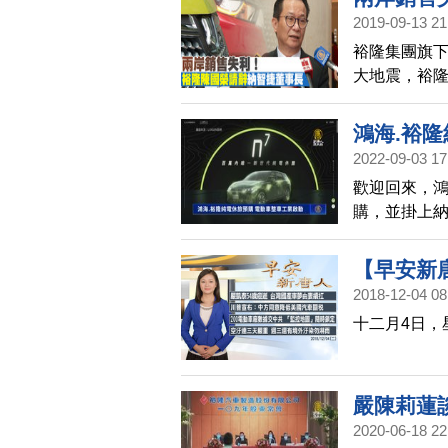
2019-09-13 21
裕隆集團旗下
大地震，裕
位，為納智捷
來，做出最
鴻海.裕
2022-09-03 17
歡迎回來，
購，並掛上
批生產最快
平台化與模
【早安新
動。
2018-12-04 08
十二月4日，
嚴陳莉蓮
2020-06-18 22