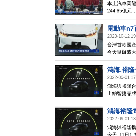
本土汽車業龍
244.65
如預期。股
佳，未來品
電動車n
2023-10-12 19
台灣首款國產
今天舉辦盛
者打出百萬
充電生態圈
鴻海.裕
2022-09-01 17
鴻海與裕隆合
上納智捷品
示，首批生
鴻海裕隆
2022-09-01 13
鴻海與裕隆攜
今天（1日）