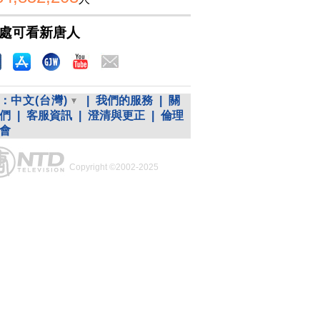
處可看新唐人
：
中文(台灣)
|
我們的服務
|
關
們
|
客服資訊
|
澄清與更正
|
倫理
會
Copyright ©2002-2025