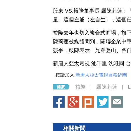
股東 VS.裕隆董事長 嚴陳莉
量。這個左爺（左自生），這個
裕隆去年也切入複合式商場，旗
陳莉蓮被媒體問到，關聯企業中華
競爭，嚴陳表示「兄弟登山、各
新唐人亞太電視 池千里 沈唯同 
按讚加入
新唐人亞太電視台粉絲團
裕隆
嚴陳莉蓮
L
|
|
相關新聞