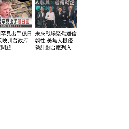
國罕見出手穩日
未來戰場聚焦通信
反映川普政府
韌性 美無人機優
債問題
勢計劃台廠列入