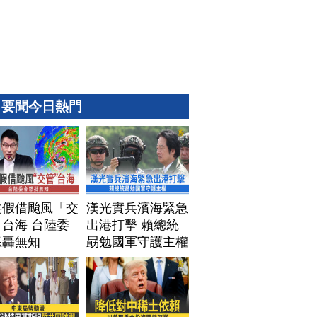
要聞今日熱門
共假借颱風「交
漢光實兵濱海緊急
台海 台陸委
出港打擊 賴總統
怒轟無知
勗勉國軍守護主權