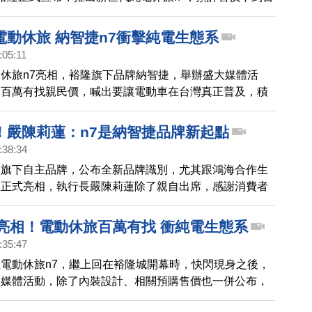
產的 LUXGEN n⁷，預計最快明年下半年起陸續交車。納
這輛電動車整合國內外頂尖供應鏈，共創模組化平台，重
電動休旅 納智捷n7衝擊純電生態系
車高標準，實現世界同步、台灣優先的全新策略模式。不
:05:11
銷售，沒有激勵鴻海股價，裕隆表現強勢，盤中上漲超過
休旅n7亮相，裕隆旗下品牌納智捷，舉辦盛大媒體活
海集團廣宇、乙盛-KY、富鼎等股齊漲。
出百萬有找親民價，喊出要讓電動車在台灣真正普及，積
生態圈。
！嚴陳莉蓮：n7是納智捷品牌新起點
:38:34
團旗下自主品牌，公布全新品牌識別，尤其跟鴻海合作生
旅正式亮相，執行長嚴陳莉蓮除了親自出席，感謝消費者
這台電動車代表了近四年來 裕隆集團進行轉型升級的 重
7亮相！電動休旅百萬有找 衝純電生態系
:35:47
電動休旅n7，繼上回在裕隆城開幕時，快閃現身之後，
大媒體活動，除了內裝設計、相關預購售價也一併公布，
萬有找親民價，喊出要讓電動車在台灣真正普及，積極佈