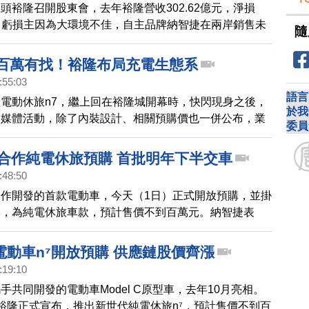
頭裕隆召開股東會，去年裕隆營收302.62億元，淨損
億元，虧損主因為大環境不佳，自主品牌納智捷在兩岸銷售未
隨
東在現場向裕隆經營高層提問，納智捷在中國營收表現不
牌該何去何從？
7百萬有找！裕隆布局充電生態系
:55:03
語言
電動休旅n7，繼上回在裕隆城開幕時，快閃現身之後，
於我
大媒體活動，除了內裝設計、相關預購價也一併公布，業
委員
有找親民價，喊出要讓電動車在台灣真正普及，積極佈建
。
隆合作純電休旅預購 首批明年下半交車
:48:50
作開發的首款電動車，今天（1日）正式開放預購，並掛
牌，為純電休旅車款，預計售價不到百萬元。納智捷表
產最快明年下半年起陸續交車。
電動車n⁷開放預購 供應鏈股價齊漲
:19:10
手共同開發的電動車Model C原型車，去年10月亮相。
裕隆正式宣布，推出新世代純電休旅n⁷，預計售價不到百