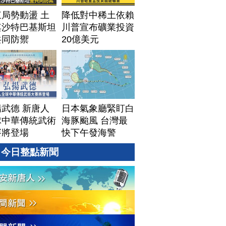
局勢動盪 土
降低對中稀土依賴
其沙特巴基斯坦
川普宣布礦業投資
共同防禦
20億美元
武德 新唐人
日本氣象廳緊盯白
球中華傳統武術
海豚颱風 台灣最
賽將登場
快下午發海警
今日整點新聞