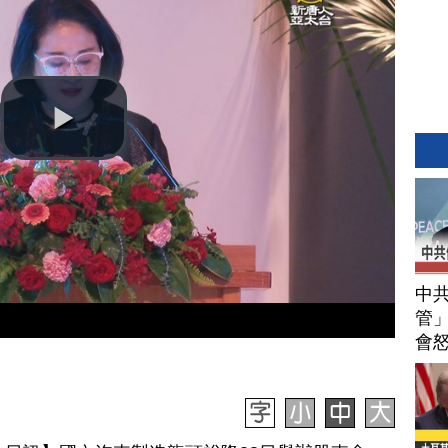
中
管」
會