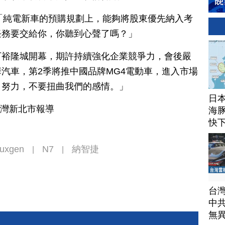
蓮：「純電新車的預購規劃上，能夠將股東優先納入考
任務要交給你，你聽到心聲了嗎？」
下裕隆城開幕，期許持續強化企業競爭力，會後嚴
汽車，第2季將推中國品牌MG4電動車，進入市場
自努力，不要扭曲我們的感情。」
日
台灣新北市報導
海豚
快
uxgen
N7
納智捷
|
|
台
中
無