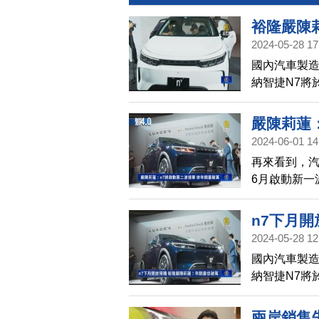
裕隆嚴陳
2024-05-28 17
國內汽車製造
納智捷N7將
達成年銷量
嚴陳莉蓮
2024-06-01 14
再來看到，汽
6月啟動新一
的目標。
n7下月
2024-05-28 12
國內汽車製造
納智捷N7將
達成年銷量
兩岸銷售