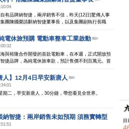
:10:04
自有品牌納智捷，兩岸銷售不佳，昨天(12日)驚傳人事
隆集團陳國榮請辭納智捷董事長，以及集團副執行長職
銷售不佳負責。這也是董事長嚴陳莉蓮，上任9個多月
大的人事變動決策。
隆純電休旅預購 電動車整車工業啟動
:00:32
鴻海與裕隆合作開發的首款電動車，在本週，正式開放預
納智捷品牌，為純電休旅車款，預計售價不到百萬元。首
明年下半年起陸續交車。這是第一輛鴻海打造的標準化、
組化的電動車款，更象徵台灣電動車整車工業，正式啟
唐人】12月4日早安新唐人
:34:01
星期二，早安新唐人，30分鐘，帶您看見全世界。
談納智捷：兩岸銷售未如預期 須務實轉型
目
:51:51
4