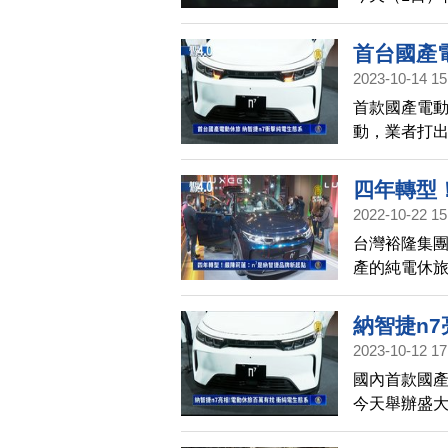
萬元，首批生
智捷表示，
首台國產
新定義電動
2023-10-14 15
過電動車的
首款國產電動
4%，帶領鴻
動，業者打
極佈建充電
四年轉型
2022-10-22 15
台灣裕隆集
產的純電休
支持，也宣布
要里程碑。
納智捷n
2023-10-12 17
國內首款國產
今天舉辦盛
業者打出百