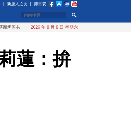
賽
|
新唐人之友
|
節目表
共同防禦
漢光實兵濱海緊急出港打擊 賴總統勗勉國軍守護主權
2026 年 8 月 8 日 星期六
陳莉蓮：拚