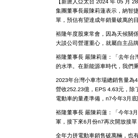
【新唐人亞太台 2024 年 05 
集團董事長嚴陳莉蓮表示，納智捷
單，預估有望達成年銷量破萬的
裕隆年度股東常會，因為天候關係
大談公司營運重心，就屬自主品
裕隆董事長 嚴陳莉蓮：「去年台
的水準。在新能源車時代，我們
2023年台灣小車市場總銷售量為
營收252.23億，EPS 4.63元，
電動車的量產準備，n7今年3月
裕隆董事長 嚴陳莉蓮：「今年3
軍，接下來6月份n7再次開放接
全年力拼電動車銷售破萬輛，也有