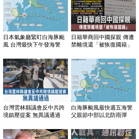
日本氣象廳緊盯白海豚颱
日籍華商回中國探親 傳遭
風 台灣最快下午發海警
禁離境還「被恢復國籍」
台灣雲林縣議會反中共跨
白海豚颱風最快週五海警
境鎮壓提案 無異議通過
父親節中部以北防雨彈