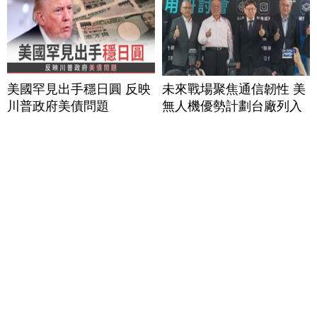
美國罕見出手穩日圓 反映
未來戰場聚焦通信韌性 美
川普政府美債問題
無人機優勢計劃台廠列入