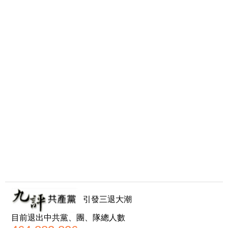
引發三退大潮
目前退出中共黨、團、隊總人數