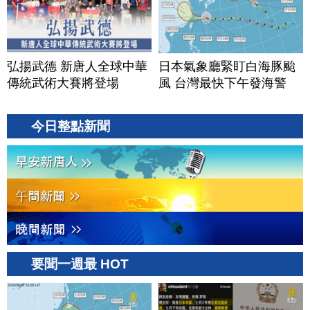
弘揚武德 新唐人全球中華
日本氣象廳緊盯白海豚颱
傳統武術大賽將登場
風 台灣最快下午發海警
今日整點新聞
要聞一週最 HOT