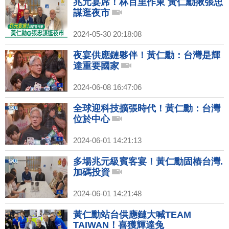
兆元宴席！林百里作東 黃仁勳揪張忠
謀逛夜市
2024-05-30 20:18:08
夜宴供應鏈夥伴！黃仁勳：台灣是輝
達重要國家
2024-06-08 16:47:06
全球迎科技擴張時代！黃仁勳：台灣
位於中心
2024-06-01 14:21:13
多場兆元級賓客宴！黃仁勳固樁台灣.
加碼投資
2024-06-01 14:21:48
黃仁勳站台供應鏈大喊TEAM
TAIWAN！喜獲輝達兔