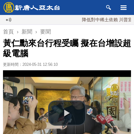
降低對中稀土依賴 川普宣布礦業
首頁
›
新聞
›
要聞
黃仁勳來台行程受矚 擬在台增設超
級電腦
更新時間：2024-05-31 12:56:10