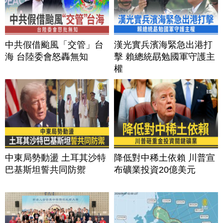
中共假借颱風「交管」台
漢光實兵濱海緊急出港打
海 台陸委會怒轟無知
擊 賴總統勗勉國軍守護主
權
中東局勢動盪 土耳其沙特
降低對中稀土依賴 川普宣
巴基斯坦誓共同防禦
布礦業投資20億美元