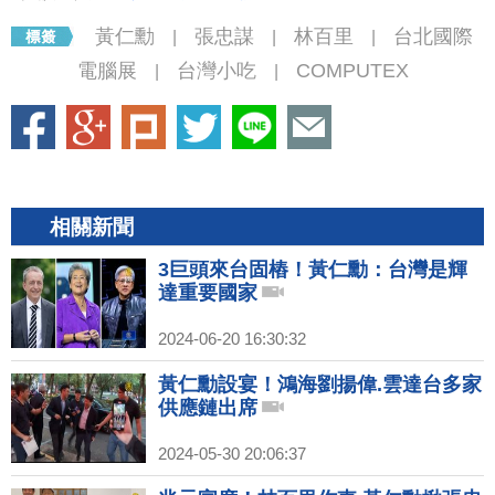
黃仁勳
張忠謀
林百里
台北國際
|
|
|
電腦展
台灣小吃
COMPUTEX
|
|
相關新聞
3巨頭來台固樁！黃仁勳：台灣是輝
達重要國家
2024-06-20 16:30:32
黃仁勳設宴！鴻海劉揚偉.雲達台多家
供應鏈出席
2024-05-30 20:06:37