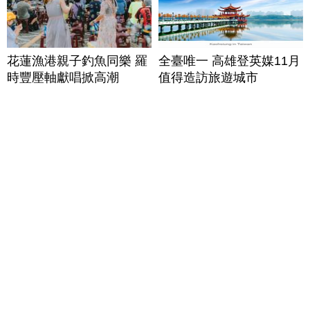
花蓮漁港親子釣魚同樂 羅
全臺唯一 高雄登英媒11月
時豐壓軸獻唱掀高潮
值得造訪旅遊城市