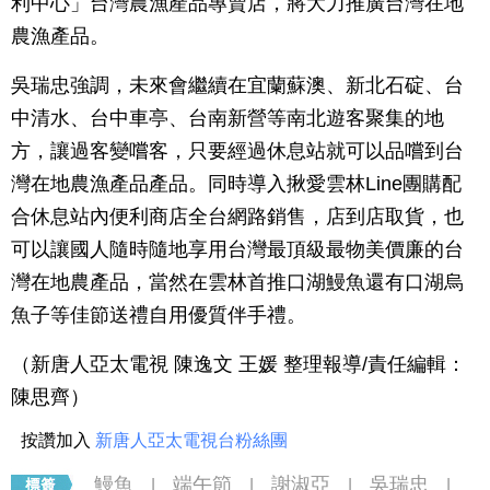
利中心」台灣農漁產品專賣店，將大力推廣台灣在地
農漁產品。
吳瑞忠強調，未來會繼續在宜蘭蘇澳、新北石碇、台
中清水、台中車亭、台南新營等南北遊客聚集的地
方，讓過客變嚐客，只要經過休息站就可以品嚐到台
灣在地農漁產品產品。同時導入揪愛雲林Line團購配
合休息站內便利商店全台網路銷售，店到店取貨，也
可以讓國人隨時隨地享用台灣最頂級最物美價廉的台
灣在地農產品，當然在雲林首推口湖鰻魚還有口湖烏
魚子等佳節送禮自用優質伴手禮。
（新唐人亞太電視 陳逸文 王媛 整理報導/責任編輯：
陳思齊）
按讚加入
新唐人亞太電視台粉絲團
鰻魚
端午節
謝淑亞
吳瑞忠
|
|
|
|