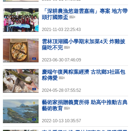
「深耕農漁悠遊雲嘉南」專案 地方帶
頭打國際盃
2021-11-03 22:25:43
雲林頂湖國小學期末加菜4天 炸雞披
薩吃不完
2023-06-30 07:46:09
慶端午復興粽葉經濟 古坑鄉3社區包
粽傳愛
2024-05-28 07:55:52
藝術家捐贈義賣所得 助高中推動古典
藝術教育
2022-10-13 10:35:57