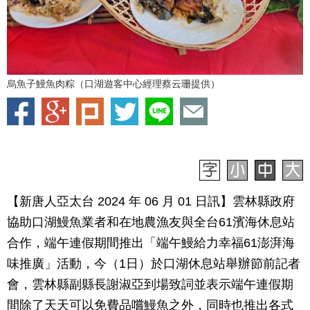
烏魚子鰻魚肉粽（口湖遊客中心經理蔡云珊提供）
【新唐人亞太台 2024 年 06 月 01 日訊】雲林縣政府
協助口湖鰻魚業者和在地農漁友與全台61濱海休息站
合作，端午連假期間推出「端午鰻給力幸福61澎湃海
味推廣」活動，今（1日）於口湖休息站舉辦節前記者
會，雲林縣副縣長謝淑亞到場致詞並表示端午連假期
間除了天天可以免費品嚐鰻魚之外，同時也推出各式