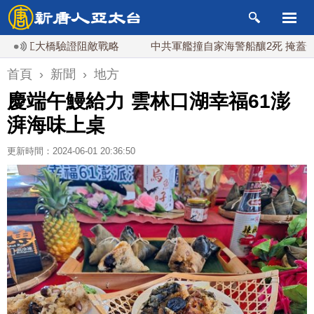
大橋驗證阻敵戰略
中共軍艦撞自家海警船釀2死 掩蓋一年後才
首頁
›
新聞
›
地方
慶端午鰻給力 雲林口湖幸福61澎
湃海味上桌
更新時間：2024-06-01 20:36:50