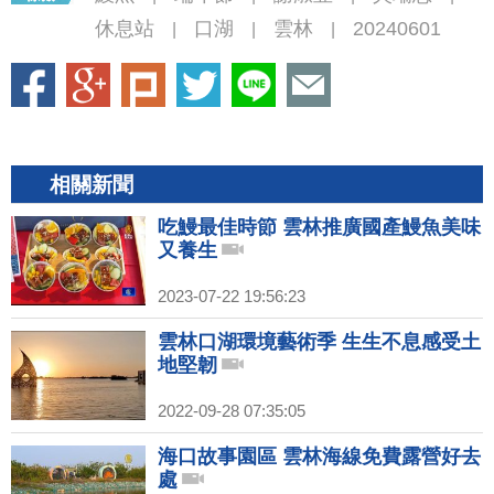
休息站
口湖
雲林
20240601
|
|
|
相關新聞
吃鰻最佳時節 雲林推廣國產鰻魚美味
又養生
2023-07-22 19:56:23
雲林口湖環境藝術季 生生不息感受土
地堅韌
2022-09-28 07:35:05
海口故事園區 雲林海線免費露營好去
處