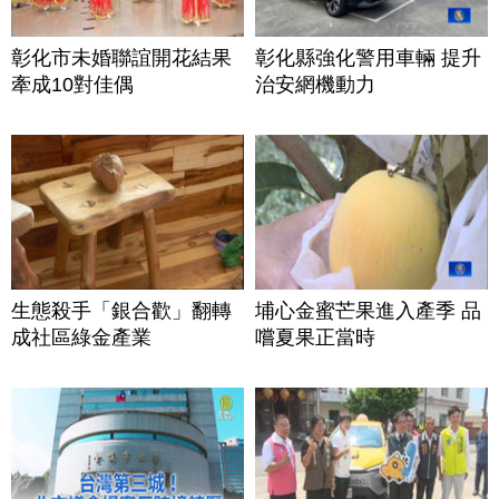
彰化市未婚聯誼開花結果
彰化縣強化警用車輛 提升
牽成10對佳偶
治安網機動力
生態殺手「銀合歡」翻轉
埔心金蜜芒果進入產季 品
成社區綠金產業
嚐夏果正當時