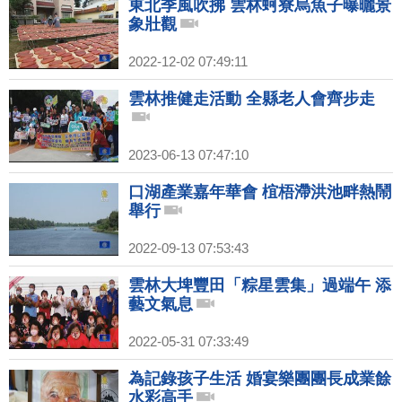
東北季風吹拂 雲林蚵寮烏魚子曝曬景
象壯觀
2022-12-02 07:49:11
雲林推健走活動 全縣老人會齊步走
2023-06-13 07:47:10
口湖產業嘉年華會 椬梧滯洪池畔熱鬧
舉行
2022-09-13 07:53:43
雲林大埤豐田「粽星雲集」過端午 添
藝文氣息
2022-05-31 07:33:49
為記錄孩子生活 婚宴樂團團長成業餘
水彩高手