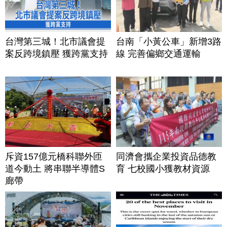
台灣第三城！北市議會提
台南「小黃公車」新增3路
案反跨境鎮壓 獲跨黨支持
線 完善偏鄉交通運輸
斥資157億元橋科聯外匝
同濟會攜企業投資品德教
道今動土 將串聯半導體S
育 七校國小獲教材資源
廊帶