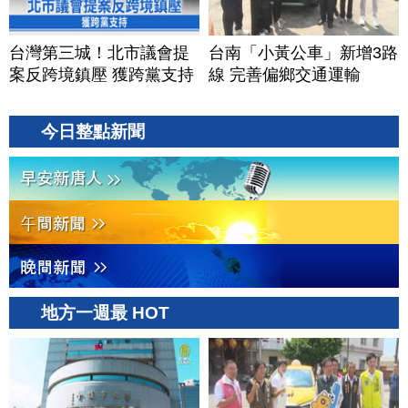
台灣第三城！北市議會提
台南「小黃公車」新增3路
案反跨境鎮壓 獲跨黨支持
線 完善偏鄉交通運輸
今日整點新聞
地方一週最 HOT