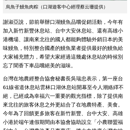
烏魚子鰻魚肉粽（口湖遊客中心經理蔡云珊提供）
謝淑亞說，節前舉辦口湖鰻魚品嚐促銷活動，今年有
加入新竹新豐休息站、台中大安休息站、還有高雄小
港機場、讓南來北往的國人都能夠體驗外銷日本的美
味鰻魚，特別整合國產的鰻魚業者提供最好的鰻魚給
大家補充體力，希望大家經過這幾處休息站的時候別
忘了聞香下車品嚐絕美的滋味。
台灣在地農經整合協會秘書長吳瑞忠表示，第一座台
61線省道休息站雲林口湖休息站開幕至今人潮絡繹不
絕，已經成為幸福六一重要的觀光指標，除了提供南
來北往的旅客休息之外更結合了在地農特產、美食。
今年為了回饋更多旅客在新竹新豐、台中大安、高雄
小港於端午連假期間由本協會協助設立「小農聯盟福