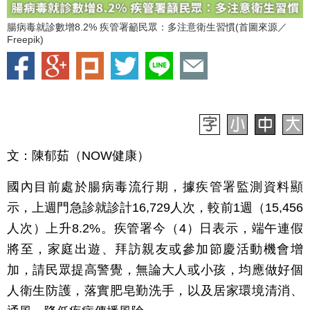
腸病毒就診數增8.2% 疾管署籲民眾：多注意衛生習慣(首圖來源／
Freepik)
文：陳郁茹（NOW健康）
國內目前處於腸病毒流行期，據疾管署監測資料顯
示，上週門急診就診計16,729人次，較前1週（15,456
人次）上升8.2%。疾管署今（4）日表示，端午連假
將至，家庭出遊、拜訪親友或參加節慶活動機會增
加，請民眾提高警覺，無論大人或小孩，均應做好個
人衛生防護，落實肥皂勤洗手，以及居家環境清消、