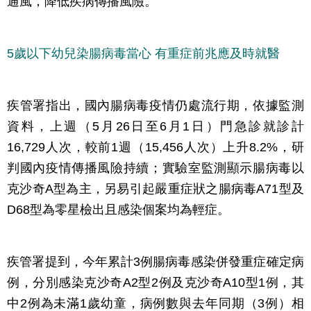
通風，降低疾病傳播風險。
5歲以下幼兒染腸病毒當心 有重症前兆應及時就醫
疾管署指出，國內腸病毒疫情仍處流行期，依據監測
資料，上週（5月26日至6月1日）門急診就診計
16,729人次，較前1週（15,456人次）上升8.2%，研
判國內疫情傳播風險持續；實驗室監測顯示腸病毒以
克沙奇A型為主，另易引起嚴重症狀之腸病毒A71型及
D68型為零星檢出且感染個案均為輕症。
疾管署提到，今年累計3例腸病毒感染併發重症確定病
例，分別感染克沙奇A2型2例及克沙奇A10型1例，其
中2例為未滿1歲幼童，病例數與去年同期（3例）相