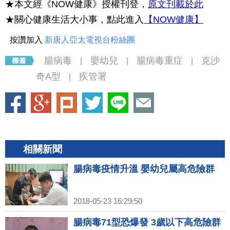
★本文經《NOW健康》授權刊登，
原文刊載於此
★關心健康生活大小事，點此進入
【NOW健康】
按讚加入
新唐人亞太電視台粉絲團
腸病毒
嬰幼兒
腸病毒重症
克沙
|
|
|
奇A型
疾管署
|
相關新聞
腸病毒疫情升溫 嬰幼兒屬高危險群
2018-05-23 16:29:50
腸病毒71型恐爆發 3歲以下高危險群