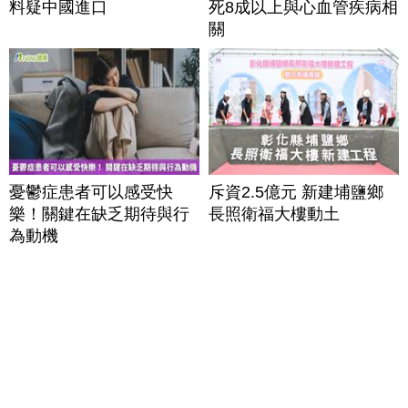
料疑中國進口
死8成以上與心血管疾病相
關
憂鬱症患者可以感受快
斥資2.5億元 新建埔鹽鄉
樂！關鍵在缺乏期待與行
長照衛福大樓動土
為動機