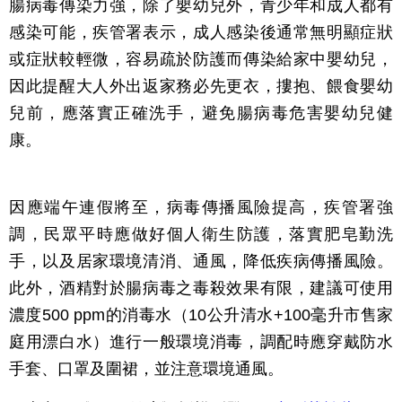
腸病毒傳染力強，除了嬰幼兒外，青少年和成人都有
感染可能，疾管署表示，成人感染後通常無明顯症狀
或症狀較輕微，容易疏於防護而傳染給家中嬰幼兒，
因此提醒大人外出返家務必先更衣，摟抱、餵食嬰幼
兒前，應落實正確洗手，避免腸病毒危害嬰幼兒健
康。
因應端午連假將至，病毒傳播風險提高，疾管署強
調，民眾平時應做好個人衛生防護，落實肥皂勤洗
手，以及居家環境清消、通風，降低疾病傳播風險。
此外，酒精對於腸病毒之毒殺效果有限，建議可使用
濃度500 ppm的消毒水（10公升清水+100毫升市售家
庭用漂白水）進行一般環境消毒，調配時應穿戴防水
手套、口罩及圍裙，並注意環境通風。