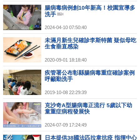
腸病毒病例創10年新高！校園宣導多
洗手
2024-04-10 07:50:40
未滿月新生兒確診李斯特菌 疑似母吃
生食垂直感染
2020-09-01 18:18:40
疾管署公布彰縣腸病毒重症確診案例
呼籲勤洗手
2019-10-08 22:29:39
克沙奇A型腸病毒正流行 5歲以下幼
童重症病程發展快
2024-07-09 17:24:49
日本提供38國法匹拉韋抗疫 指揮中心