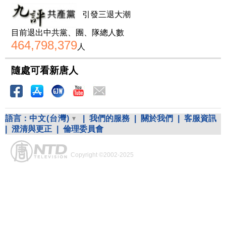
引發三退大潮
目前退出中共黨、團、隊總人數
464,798,379
人
隨處可看新唐人
語言：
中文(台灣)
|
我們的服務
|
關於我們
|
客服資訊
|
澄清與更正
|
倫理委員會
Copyright ©2002-2025