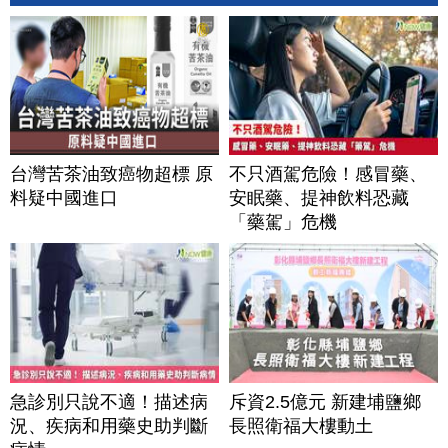
台灣苦茶油致癌物超標 原
不只酒駕危險！感冒藥、
料疑中國進口
安眠藥、提神飲料恐藏
「藥駕」危機
急診別只說不適！描述病
斥資2.5億元 新建埔鹽鄉
況、疾病和用藥史助判斷
長照衛福大樓動土