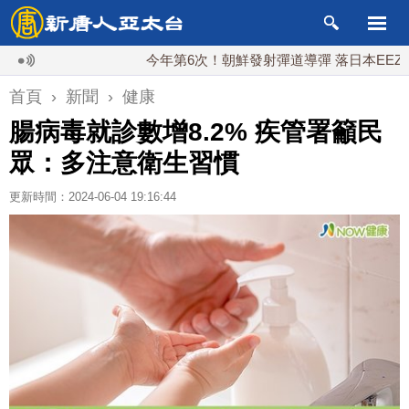
今年第6次！朝鮮發射彈道導彈 落日本EEZ外
首頁
›
新聞
›
健康
腸病毒就診數增8.2% 疾管署籲民
眾：多注意衛生習慣
更新時間：2024-06-04 19:16:44