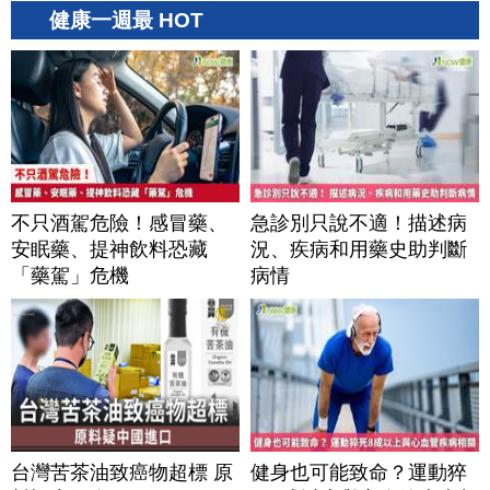
健康一週最 HOT
不只酒駕危險！感冒藥、
急診別只說不適！描述病
安眠藥、提神飲料恐藏
況、疾病和用藥史助判斷
「藥駕」危機
病情
台灣苦茶油致癌物超標 原
健身也可能致命？運動猝