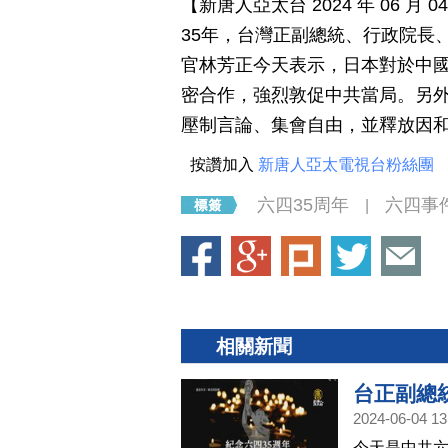
【新唐人亞太台 2024 年 06 
35年，台灣正副總統、行政院長
官林芳正今天表示，日本對於中
密合作，強烈敦促中共當局。另
壓制言論、集會自由，並釋放因
按讚加入
新唐人亞太電視台粉絲團
六四35周年
六四事
|
相關新聞
台正副總
2024-06-04 13
今天是中共六