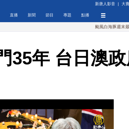
新唐人影音
|
大
直播
新聞
節目
專題
點播
颱風白海豚週末最接近台灣
門35年 台日澳