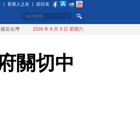
賽
|
新唐人之友
|
節目表
 最快9日可能登陸中國
2026 年 8 月 8 日 星期六
台灣漢光首結合城鎮演習 AIT連續發
政府關切中