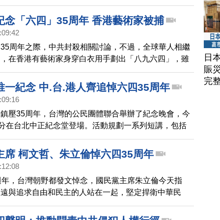
懼」，規劃一系列短講，默哀儀式預計在晚上8點9分進
光排字，呼籲海內外共同抵禦極權國家侵犯人權的惡行。
紀念「六四」35周年 香港藝術家被捕
余茂春表示，台灣已經變成華人地區，唯一可公開紀念六
:09:42
而億萬的中國人民，將會在心底默默紀念六四。
35周年之際，中共封殺相關討論，不過，全球華人相繼
日
動，在香港有藝術家身穿白衣用手劃出「八九六四」，雖
賑
，但仍被大批港警帶走。
完
一紀念 中.台.港人齊追悼六四35周年
:09:16
鎮壓35周年，台灣的公民團體聯合舉辦了紀念晚會，今
0分在台北中正紀念堂登場。活動規劃一系列短講，包括
、中國民主教育基金會會長方政、六四民運領袖周鋒鎖以
以及六四倖存者吳仁華現身，提到當年親眼看到的情況。
主席 柯文哲、朱立倫悼六四35周年
正紀念堂現場。
:12:08
週年，台灣朝野都發文悼念，國民黨主席朱立倫今天指
永遠與追求自由和民主的人站在一起，堅定捍衛中華民
座華人的民主燈塔。柯文哲強調，一個國家是否進步，取
能面對歷史中難以面對的日子，已經到應該平反六四的時