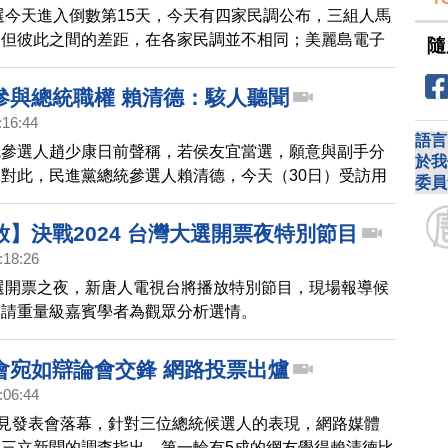
大選今天進入倒數第15天，今天有四家民調公布，三組人馬
，但彼此之間的差距，在各家民調並不相同；美麗島電子
隨
，賴蕭配支持度為40.2％，侯趙配以28.7％居次，雙方
5個百分點，柯吳配支持度為18.4％；另外，台灣民意基金
參與總統職權 賴清德：駭人聽聞
出，賴蕭配支持度三成二，贏侯趙配四個百分點左右；而
:16:44
英交流協會的數據則呈現三足鼎立，柯吳配沒有被拉開。
語言
統參選人趙少康日前聲稱，若侯友宜當選，願意與副手分
day》數據指出，賴蕭配以36.6％領先，侯趙配33.8％緊追
於我
對此，民進黨總統參選人賴清德，今天（30日）受訪用
委員
距在3%的誤差範圍內，柯吳配則是以22.
」來描述。
】決戰2024 台灣大選開票夜特別節目
:18:26
大選開票之夜，新唐人電視台將播放特別節目，現場報導候
邀請重量級嘉賓學者為觀眾分析選情。
會宛如辯論會交鋒 網路投票出爐
:06:44
政見發表會落幕，針對三位總統候選人的表現，網路媒體
三立新聞的調查指出，第一輪有5成的網友覺得賴清德比