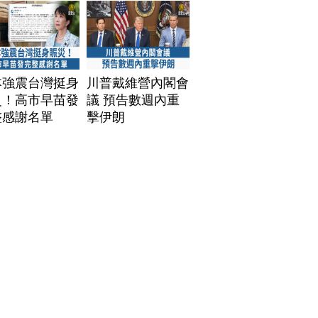
本強震台灣挺身
川普戴維營內閣會
災！高市早苗發
議 預告數週內重
整感謝名單
擊伊朗