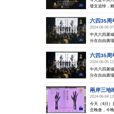
發文追悼，
真正保護人
個人。
六四35周
2024-06-05 07
中共六四屠城
分在自由廣
地，不要被
六四35周
2024-06-05 12
中共六四屠城
分在自由廣
場參與人數來
塊土地，不
兩岸三地
2024-06-04 13
今天（4日）
念晚會，今晚