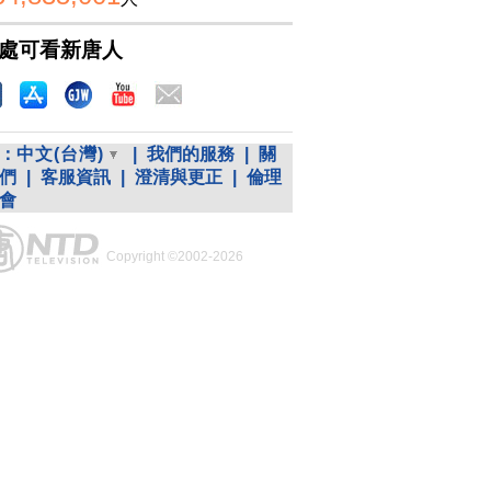
處可看新唐人
：
中文(台灣)
|
我們的服務
|
關
們
|
客服資訊
|
澄清與更正
|
倫理
會
Copyright ©2002-2026