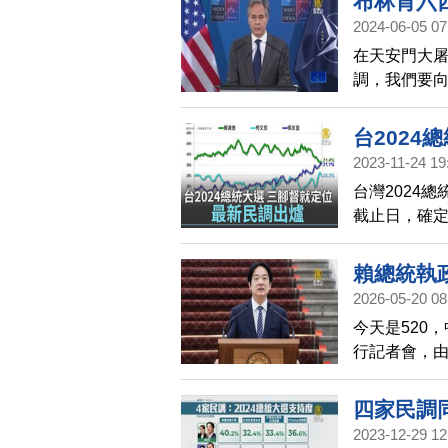
布林肯六
候了，更重
2024-06-05 07
在天安門大屠
調，我們要
並與國際社
台2024
2023-11-24 19
台灣2024
截止日，確
搭檔；國民
柯文哲搭檔同
賴總統執政
表會。根據今
2026-05-20 08
三組人馬參選
今天是520
國民黨侯友宜
行記者會，
潘孟安等團
四家民調
2023-12-29 12