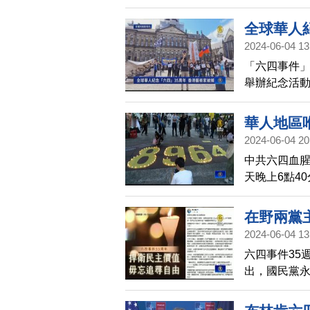
民主，無畏無
行，並以燭
全球華人
而華裔學者
2024-06-04 13
四的地方，
「六四事件」
舉辦紀念活
然未發一語
華人地區唯
2024-06-04 20
中共六四血腥
天晚上6點4
六四親歷者
影片致詞，
在野兩黨
帶您看到中
2024-06-04 13
六四事件35
出，國民黨
國，守護這
決於它是否