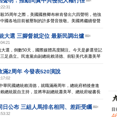
四聲明：推動問責中共侵犯人權行徑
要的是不讓歷史的悲劇再發生。
:22:31
殺35周年之際，美國國務卿布林肯發出六四聲明，他強
向中國各地目前被壓制的許多聲音致敬。美國將繼續發聲
會合作，推動對中共在中國境內外侵犯人權行為的問責。
總統大選 三腳督就定位 最新民調出爐
:04:21
總統大選，倒數50天，國際媒體高度關注。今天是參選登記
定三足鼎立。民進黨由副總統賴清德、前駐美代表蕭美琴
黨由新北市長侯友宜聯手媒體人趙少康；民眾黨由黨主席
黨立法委員吳欣盈。預計12月將有三場總統電視政見發
滿2周年 今發表520演說
天發布的最新民調，《美麗島電子報》21至23日調查在
:17:02
下，民進黨賴清德只以31.4%，0.3個百分點差距，領先
，中華民國總統賴清德，就職滿兩周年，總統府稍後會進
的31.1％，民眾黨柯文哲25.2％排名老三。
由賴總統親自主持，並將率副總統蕭美琴、總統府秘書長
隊出席。
同日公布 三組人馬排名相同、差距受矚
目
:53:32
4