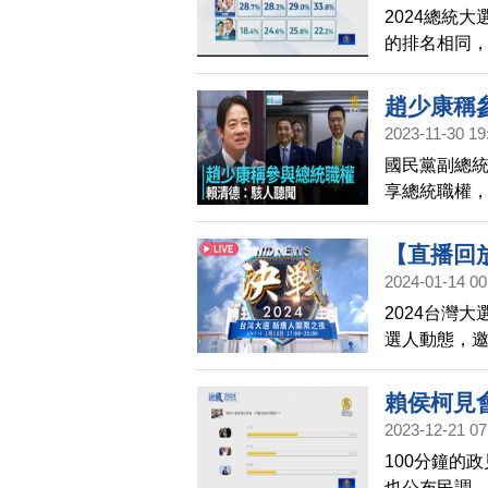
2024總統
的排名相同
報的數據指出
差距達11.
趙少康稱
會的數據指
2023-11-30 19
中華亞太菁
國民黨副總
另外《ETto
享總統職權，
在後，雙方差
「駭人聽聞
【直播回放
2024-01-14 00
2024台灣
選人動態，
賴侯柯見
2023-12-21 07
100分鐘的
也公布民調，