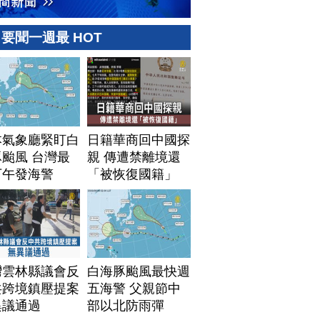
要聞一週最 HOT
本氣象廳緊盯白
日籍華商回中國探
颱風 台灣最
親 傳遭禁離境還
下午發海警
「被恢復國籍」
灣雲林縣議會反
白海豚颱風最快週
共跨境鎮壓提案
五海警 父親節中
異議通過
部以北防雨彈