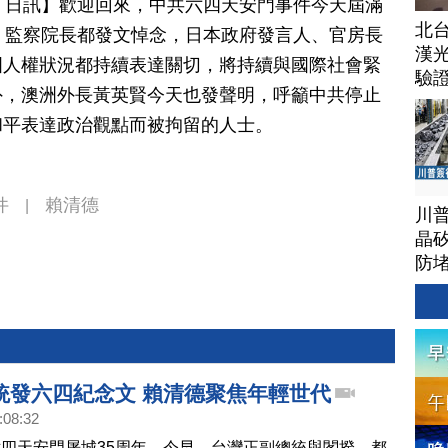
月 04 日訊】歡迎回來，中共六四天安門事件今天屆滿
北
、監察院長都發文悼念，日本政府發言人、官房長
漢
國人權狀況都持續表達關切，將持續與國際社會緊
驗
外，澳洲外長黃英賢今天也發聲明，呼籲中共停止
和平表達政治觀點而被拘留的人士。
件
賴清德
|
川
晶矽
防
統發六四紀念文 賴清德聚焦年輕世代
:08:32
四天安門屠城35周年，今早，台灣正副總統與閣揆，都