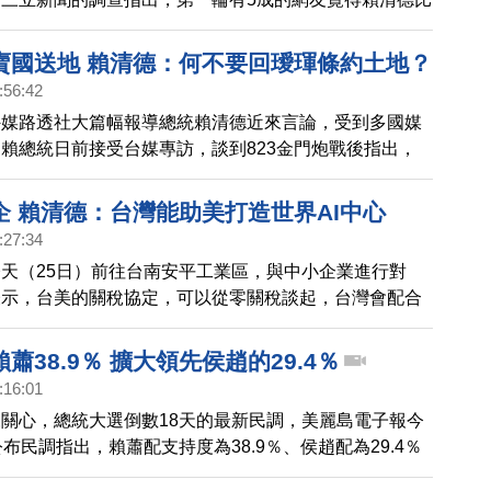
的網友傾向柯文哲，侯友宜只有3%；第二輪的表現，則是
友覺得柯文哲比較好，4成7傾向賴清德，侯友宜為2%。
賣國送地 賴清德：何不要回璦琿條約土地？
news也發起投票，截止目前為止，有4成6的網友覺得柯文
:56:42
，侯友宜與賴清德各有2成6的認可，最後結果會在下週
外媒路透社大篇幅報導總統賴清德近來言論，受到多國媒
賴總統日前接受台媒專訪，談到823金門炮戰後指出，
的，根本就不是為了中國領土問題，否則，中共現在就會
回龐大的中國土地。
企 賴清德：台灣能助美打造世界AI中心
:27:34
天（25日）前往台南安平工業區，與中小企業進行對
表示，台美的關稅協定，可以從零關稅談起，台灣會配合
產地的要求，更強調台灣有實力，可以協助川普將美國打
I中心。
蕭38.9％ 擴大領先侯趙的29.4％
:16:01
關心，總統大選倒數18天的最新民調，美麗島電子報今
公布民調指出，賴蕭配支持度為38.9％、侯趙配為29.4％
支持度則是17.2％。這波民調，賴蕭配明顯成長，已經