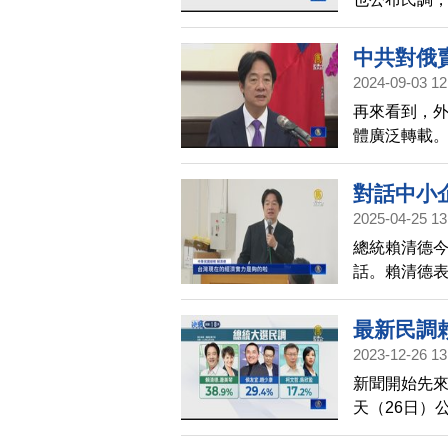
較好，4成7
有5成1的網
中共對俄
另外，Now
2024-09-03 12
哲表現比較好
再來看到，
一公布。
體廣泛轉載。
中共侵台目
和俄羅斯討
對話中小
2025-04-25 13
總統賴清德今
話。賴清德
美方杜絕洗
造成世界的A
最新民調賴
2023-12-26 13
新聞開始先來
天（26日）
居次，柯吳配