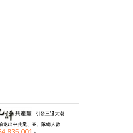
引發三退大潮
前退出中共黨、團、隊總人數
64,835,001
人