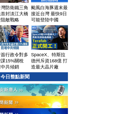
台灣防衛鐵三角
颱風白海豚週末最
光首封淡江大橋
接近台灣 最快9日
證阻敵戰略
可能登陸中國
普簽行政令對多
SpaceX、特斯拉
課15%關稅
德州斥資168億 打
堵中共傾銷
造最大晶片廠
Terafab
今日整點新聞