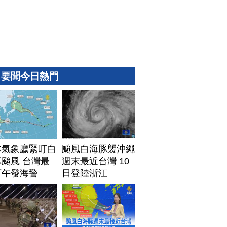
要聞今日熱門
本氣象廳緊盯白
颱風白海豚襲沖繩
颱風 台灣最
週末最近台灣 10
下午發海警
日登陸浙江