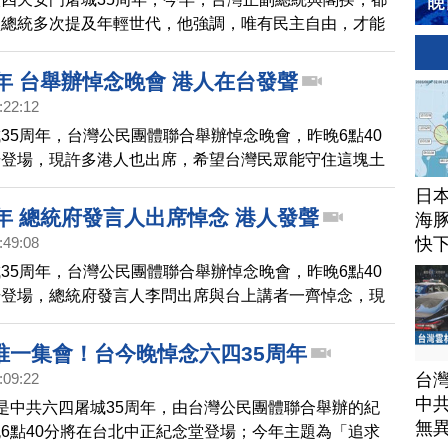
賴總統多次提及年輕世代，他強調，唯有民主自由，才能
民。他還說，我們會持續努力，感動關心中國民主的每一
年 台舉辦悼念晚會 港人在台發聲
:22:12
35周年，台灣公民團體聯合舉辦悼念晚會，昨晚6點40
場登場，現許多港人也出席，希望台灣民眾能守住這塊土
中共滲透、分化。
日
年 總統府發言人出席悼念 港人發聲
海豚
快
:49:08
35周年，台灣公民團體聯合舉辦悼念晚會，昨晚6點40
場登場，總統府發言人李問出席與台上講者一齊悼念，現
到10年新高，許多港人也出席，希望台灣民眾能守住這
要被中共滲透、分化。
唯一集會！台今晚悼念六四35周年
台
:09:22
中
是中共六四屠城35周年，由台灣公民團體聯合舉辦的紀
無
6點40分將在台北中正紀念堂登場；今年主題為「追求