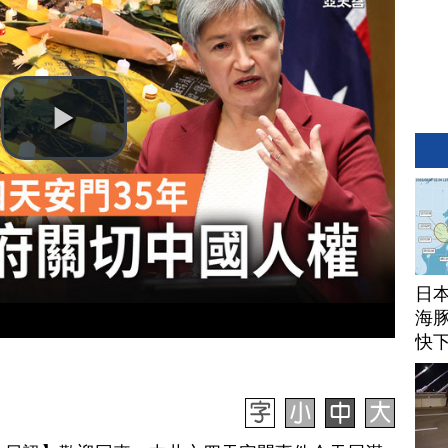
日
海豚
快