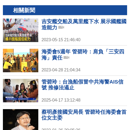
相關新聞
吉安艦交船及萬里艦下水 展示國艦國
造能力
2023-05-15 21:46:40
海委會5週年 管碧玲：肩負「三安四
海」責任
2023-04-28 21:04:34
管碧玲：台漁船假冒中共海警AIS信
號 推修法遏止
2025-04-17 13:12:48
蔡明彥接國安局長 管碧玲任海委會首
位女主委