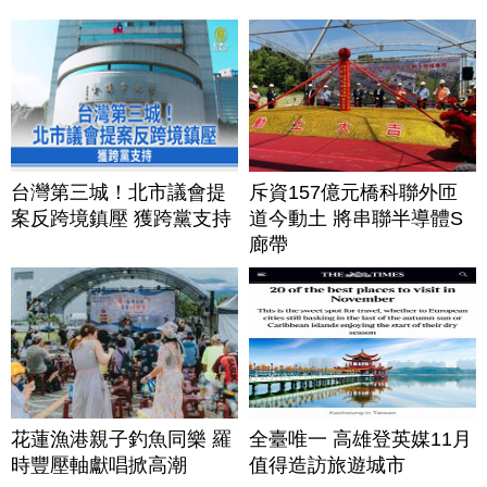
台灣第三城！北市議會提
斥資157億元橋科聯外匝
案反跨境鎮壓 獲跨黨支持
道今動土 將串聯半導體S
廊帶
花蓮漁港親子釣魚同樂 羅
全臺唯一 高雄登英媒11月
時豐壓軸獻唱掀高潮
值得造訪旅遊城市