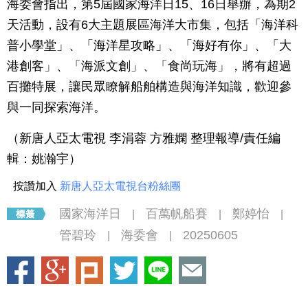
海委會指出，第5屆國家海洋日15、16日舉辦，為期2
天活動，設有6大主題展區海洋大市集，包括「海洋科
普小學堂」、「海洋星攻略」、「海好有你」、「大
港創客」、「海派文創」、「食尚玩海」，將有超過
百攤特展，讓民眾瞭解船舶構造與海洋知識，歡迎參
與一同探索海洋。
（新唐人亞太電視 李涓蓉 方雅嫻 整理報導/責任編
輯：
姚瀚宇
）
按讚加入
新唐人亞太電視台粉絲團
國家海洋日
百萬帆船賽
鄭婷怡
|
|
|
管碧玲
海委會
20250605
|
|