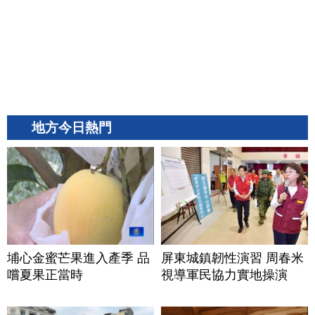
地方今日熱門
埔心金蜜芒果進入產季 品
屏東城鎮韌性演習 周春米
嚐夏果正當時
視導軍民協力實地操演