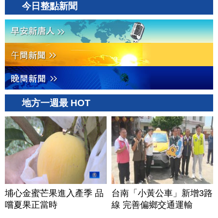
今日整點新聞
地方一週最 HOT
埔心金蜜芒果進入產季 品
台南「小黃公車」新增3路
嚐夏果正當時
線 完善偏鄉交通運輸