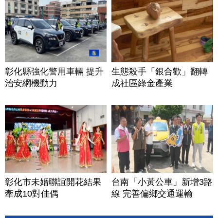
彰化縣強化警用車輛 提升
生態殺手「銀合歡」翻轉
治安網機動力
成社區綠金產業
彰化市未婚聯誼開花結果
台南「小黃公車」新增3路
牽成10對佳偶
線 完善偏鄉交通運輸