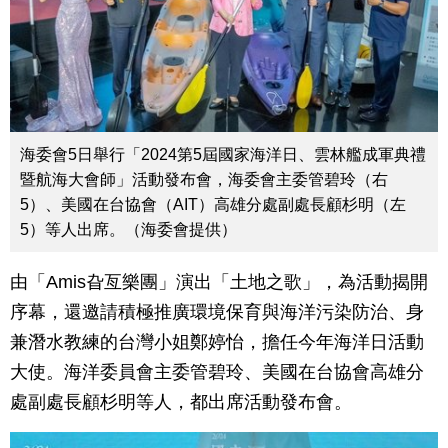
海委會5日舉行「2024第5屆國家海洋日、雲林艦成軍典禮
暨航海大會師」活動發布會，海委會主委管碧玲（右
5）、美國在台協會（AIT）高雄分處副處長顧杉明（左
5）等人出席。（海委會提供）
由「Amis旮亙樂團」演出「土地之歌」，為活動揭開
序幕，還邀請積極推廣環境保育與海洋污染防治、身
兼潛水教練的台灣小姐鄭婷怡，擔任今年海洋日活動
大使。海洋委員會主委管碧玲、美國在台協會高雄分
處副處長顧杉明等人，都出席活動發布會。