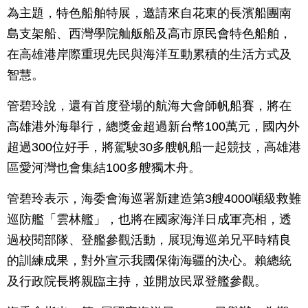
為主題，特色船舶特展，邀請來自花東的長濱船團南
島支架船、西灣學院舢舨船及高市原民會特色船舶，
在高雄港岸際重現先民與海洋互動累積的生活方式及
智慧。
管碧玲說，還有首度登場的航海大會師帆船賽，將在
高雄港外海舉行，總獎金超過新台幣100萬元，國內外
超過300位好手，將駕駛30多艘帆船一起競技，高雄港
區愛河灣也會集結100多艘獨木舟。
管碧玲表示，海委會海巡署新建造第3艘4000噸級救難
巡防艦「雲林艦」，也將在國家海洋日成軍亮相，透
過校閱部隊、登艦參觀活動，展現海巡弟兄平時精良
的訓練成果，對外宣示我國保衛海疆的決心。賴總統
及行政院長將親臨主持，並開放民眾登艦參觀。