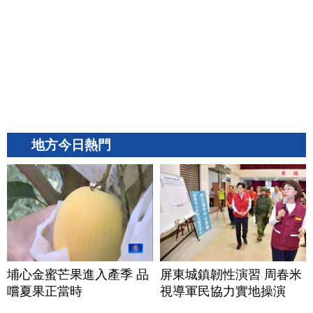
地方今日熱門
埔心金蜜芒果進入產季 品
屏東城鎮韌性演習 周春米
嚐夏果正當時
視導軍民協力實地操演