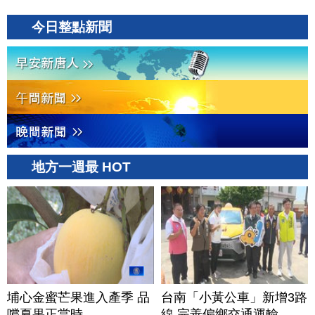
今日整點新聞
地方一週最 HOT
埔心金蜜芒果進入產季 品
台南「小黃公車」新增3路
嚐夏果正當時
線 完善偏鄉交通運輸