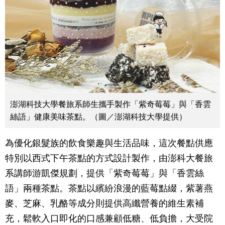
澎湖科技大學餐旅系師生攜手製作「紫奇莓莓」與「香雲
絲語」健康美味茶點。（圖／澎湖科技大學提供）
為優化銀髮族的飲食樂趣與生活品味，這次餐點供應
特別以西式下午茶點的方式設計製作，由澎科大餐旅
系講師游凱傑規劃，提供「紫奇莓莓」與「香雲絲
語」兩種茶點。茶點以繽紛浪漫的藍莓點綴，紫薯燕
麥、芝麻、乳酪等成分則提供高纖營養的維生素補
充，鬆軟入口即化的口感兼顧低糖、低負擔，大受院