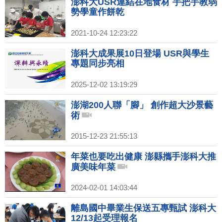
澎科大USR連結在地食材 手把手教弱
勢學童作餅乾
2021-10-24 12:23:22
澎科大成果展10日登場 USR與學生
專題同步亮相
2025-12-02 13:19:29
澎湖200人聯「腳」 創作超大沙景藝
術
2015-12-23 21:55:13
年菜也要吃出健康 澎縣攜手澎科大推
廣美味年菜
2024-02-01 14:03:44
離島國中畢業生保送五專甄試 澎科大
12/13起受理報名