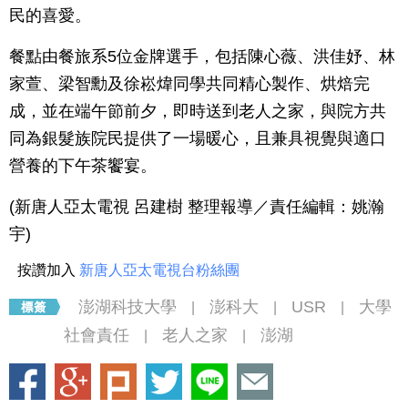
民的喜愛。
餐點由餐旅系5位金牌選手，包括陳心薇、洪佳妤、林
家萱、梁智勳及徐崧煒同學共同精心製作、烘焙完
成，並在端午節前夕，即時送到老人之家，與院方共
同為銀髮族院民提供了一場暖心，且兼具視覺與適口
營養的下午茶饗宴。
(新唐人亞太電視 呂建樹 整理報導／責任編輯：姚瀚
宇)
按讚加入
新唐人亞太電視台粉絲團
澎湖科技大學
澎科大
USR
大學
|
|
|
社會責任
老人之家
澎湖
|
|