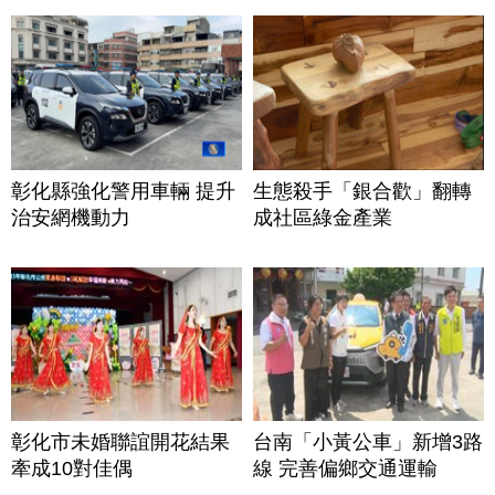
彰化縣強化警用車輛 提升
生態殺手「銀合歡」翻轉
治安網機動力
成社區綠金產業
彰化市未婚聯誼開花結果
台南「小黃公車」新增3路
牽成10對佳偶
線 完善偏鄉交通運輸