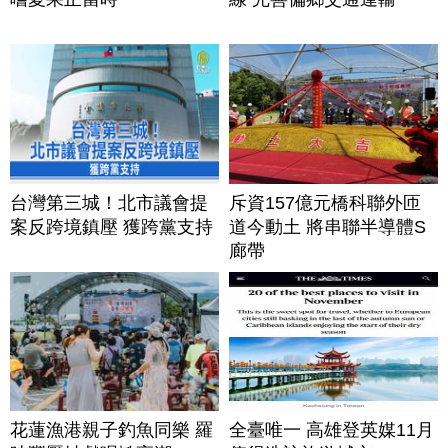
台灣第三城！北市議會提
斥資157億元橋科聯外匝
案反跨境鎮壓 獲跨黨支持
道今動土 將串聯半導體S
廊帶
花蓮漁港親子釣魚同樂 羅
全臺唯一 高雄登英媒11月