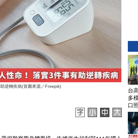
轉疾病(首圖來源／Freepik)
台高
多模
口