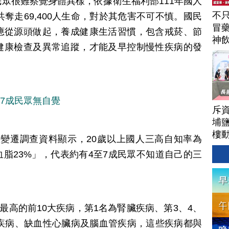
眾很難察覺身體異樣，依據衛生福利部111年國人
不
奪走69,400人生命，對於其危害不可不慎。國民
冒
應從源頭做起，養成健康生活習慣，包含戒菸、節
神
健康檢查及異常追蹤，才能及早控制慢性疾病的發
駕
至7成民眾無自覺
斥資
埔
樓
健康變遷調查資料顯示，20歲以上國人三高自知率為
血脂23%」，代表約有4至7成民眾不知道自己的三
最高的前10大疾病，第1名為腎臟疾病、第3、4、
性疾病、缺血性心臟病及腦血管疾病，這些疾病都與