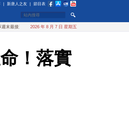
賽
|
新唐人之友
|
節目表
接近台灣 最快9日可能登陸中國
2026 年 8 月 7 日 星期五
台灣漢光首結合城鎮演習 AI
性命！落實