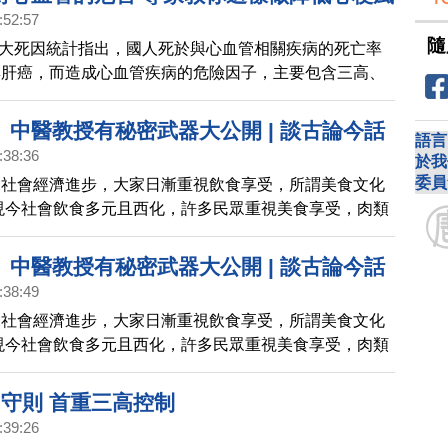
此國民健康署呼籲，大眾應把握健康檢查，積極掌握身體
:52:57
若有異常務必及早就醫診斷。
隨
10大死因統計指出，國人死於與心血管相關疾病的死亡率
與肝癌，而造成心血管疾病的危險因子，主要包含三高、
動、吸菸等因素，國民健康署2018年運用台灣地區三高
析結果發現，有高血壓、高血糖與高血脂者，後續罹患心
』中醫教授有秘密武器大公開 | 談古論今話
語言
分別為1.8、1.5及1.4倍。
:38:36
於我
委員
來社會經濟進步，大家日漸重視飲食享受，所謂美食文化
現今社會飲食多元且西化，許多民眾重視美食享受，肉類
用量增多，相對地，罹患高血壓、高血脂、糖尿病之三高
隨之增多。 這一集很高興邀請到名醫義守大學講座教授
』中醫教授有秘密武器大公開 | 談古論今話
師分享三高的中醫療法。
:38:49
)預告
來社會經濟進步，大家日漸重視飲食享受，所謂美食文化
現今社會飲食多元且西化，許多民眾重視美食享受，肉類
用量增多，相對地，罹患高血壓、高血脂、糖尿病之三高
隨之增多。 這一集很高興邀請到名醫義守大學講座教授
8守則 首重三高控制
師分享三高的中醫療法。
:39:26