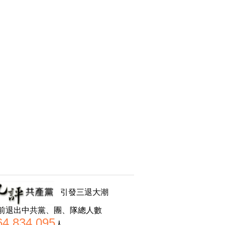
引發三退大潮
前退出中共黨、團、隊總人數
64,834,095
人