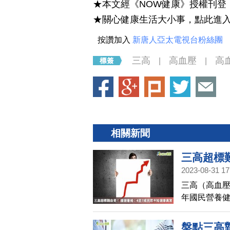
★本文經《NOW健康》授權刊登
★關心健康生活大小事，點此進
按讚加入
新唐人亞太電視台粉絲團
三高
高血壓
高
|
|
相關新聞
三高超標
2023-08-31 17
常
三高（高血壓
年國民營養健
別為高血壓6
知道自己的
盤點三高