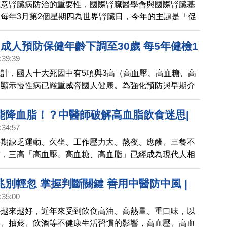
注意腎臟病防治的重要性，國際腎臟醫學會與國際腎臟基
每年3月第2個星期四為世界腎臟日，今年的主題是「促
的腎臟健康」（Kidney Health for Everyone
here），強調腎臟病的預防與管理，包括三高及慢性病、腎臟
成人預防保健年齡下調至30歲 每5年健檢1
的早期發現與介入。
:39:39
計，國人十大死因中有5項與3高（高血壓、高血糖、高
，顯示慢性病已嚴重威脅國人健康。為強化預防與早期介
署自114年起將成人預防保健年齡下修至30歲，提供定
教服務，協助民眾自主管理健康、降低風險。
能降血脂！？中醫師破解高血脂飲食迷思|
:34:57
中醫(392)
長期缺乏運動、久坐、工作壓力大、熬夜、應酬、三餐不
慣，三高「高血壓、高血糖、高血脂」已經成為現代人相
形殺手，中醫講究「上工治未病」，除了藥物治療外，還
不但有助降低血脂與軟化血管，對體重控制也能達到良好
別輕忽 掌握判斷關鍵 善用中醫防中風 |
一集我們邀請到永昌中醫診所院長鄭秋霞中醫師來分享這
:35:00
中醫(422)
件越來越好，近年來受到飲食高油、高熱量、重口味，以
夜、抽菸、飲酒等不健康生活習慣的影響，高血壓、高血