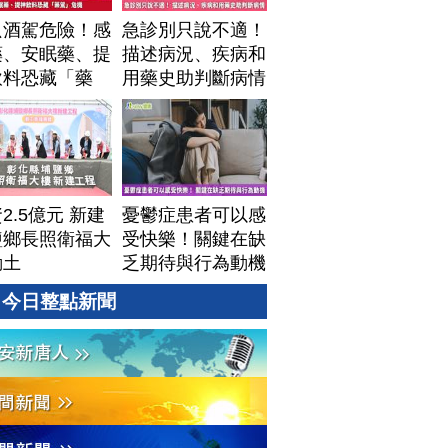
只酒駕危險！感
急診別只說不適！
藥、安眠藥、提
描述病況、疾病和
飲料恐藏「藥
用藥史助判斷病情
」危機
2.5億元 新建
憂鬱症患者可以感
鹽鄉長照衛福大
受快樂！關鍵在缺
動土
乏期待與行為動機
今日整點新聞