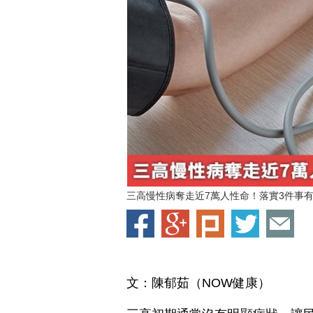
三高慢性病奪走近7萬人性命！落實3件事有助逆
文：陳郁茹（NOW健康）