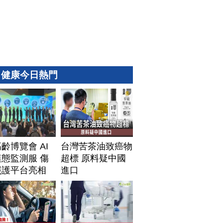
健康今日熱門
齡博覽會 AI
台灣苦茶油致癌物
態監測服 傷
超標 原料疑中國
照護平台亮相
進口