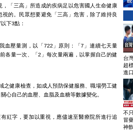
見，「三高」所造成的疾病足以危害國人生命健康
忽視的。民眾想要避免「三高」危害，除了維持良
以下3點：
自我血壓量測，以「722」原則：「7」連續七天量
覺前各量一次、「2」每次量兩遍，以掌握自己的健
台
超標
進
場域之健康檢查，如成人預防保健服務、職場勞工健
，關心自己的血壓、血脂及血糖等數據變化。
不
查有紅字，要加以重視，應儘速至醫療院所進行追
冒
神