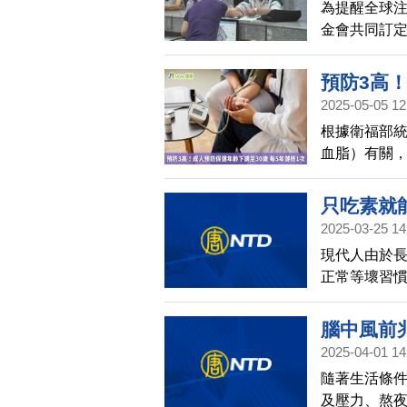
為提醒全球
金會共同訂定
進世界各地每個人
Everyw
預防3高！
病健康篩檢
2025-05-05 12
次
根據衛福部統
血脂）有關
入，國民健康
期健檢與衛
只吃素就
2025-03-25 14
談古論今話
現代人由於
正常等壞習
當嚴重的隱
有甚麼方法
腦中風前兆
作用呢。這
2025-04-01 14
談古論今話
個主題。
隨著生活條
及壓力、熬