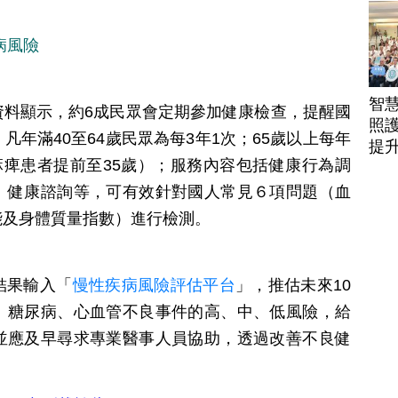
駕
病風險
智
資料顯示，約6成民眾會定期參加健康檢查，提醒國
照護
年滿40至64歲民眾為每3年1次；65歲以上每年
提
麻痺患者提前至35歲）；服務內容包括健康行為調
、健康諮詢等，可有效針對國人常見６項問題（血
能及身體質量指數）進行檢測。
結果輸入「
慢性疾病風險評估平台
」，推估未來10
、糖尿病、心血管不良事件的高、中、低風險，給
並應及早尋求專業醫事人員協助，透過改善不良健