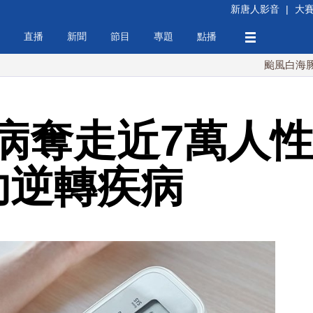
新唐人影音
|
大
直播
新聞
節目
專題
點播
颱風白海豚週末最
病奪走近7萬人
助逆轉疾病