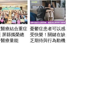
」危機
慧醫療結合重症
憂鬱症患者可以感
 屏縣攜榮總
受快樂！關鍵在缺
升醫療量能
乏期待與行為動機