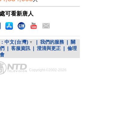
處可看新唐人
：
中文(台灣)
|
我們的服務
|
關
們
|
客服資訊
|
澄清與更正
|
倫理
會
Copyright ©2002-2026