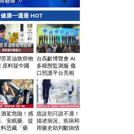
健康一週最 HOT
灣苦茶油致癌物
台高齡博覽會 AI
 原料疑中國
多模態監測服 傷
口
口照護平台亮相
只酒駕危險！感
急診別只說不適！
藥、安眠藥、提
描述病況、疾病和
飲料恐藏「藥
用藥史助判斷病情