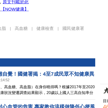
，
原文刊載於此
入
【NOW健康】
血脂
高血糖
健康檢查
國民健康署
|
|
|
難自覺！國健署揭：4至7成民眾不知健康異
:14:52
、高血糖、高血脂）在身你曉得嗎？根據2017年至2020
康狀況變遷調查結果顯示，20歲以上國人三高自知率分
8%、高血糖66%、高血脂23%，顯見約有4至7成民眾不
目
檢查數值已有異常。由於三高初期症狀較不明顯，民眾難
4
對心血管的危害 專家教你這樣做降低心梗風