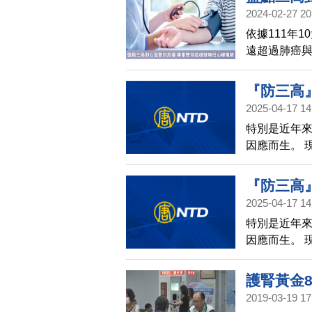
以察覺，因
2024-02-27 20
險
三高數值，
依據111年
遠超過肺癌
肥胖、缺乏運
追蹤資料分
『防三高
血管疾病的風險
2025-04-17 14
中醫(546)
特別是近年
因應而生。 
與海鮮的食
疾病的病患也
『防三高
陳旺全中醫
2025-04-17 14
中醫(546
特別是近年
因應而生。 
與海鮮的食
疾病的病患也
護腎黃金
陳旺全中醫
2019-03-19 17