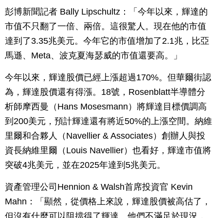
彭博新聞記者 Bally Lipschultz：「今年以來，輝達的
市值不只翻了一倍、兩倍。這很驚人。現在他的市值
達到了3.35兆美元。今年它的市值增加了2.1兆，比亞
馬遜、Meta、波克夏海瑟威的市值還要高。」
今年以來，輝達股價已經上漲超過170%。但華爾街認
為，輝達股價還有得漲。18號，Rosenblatt半導體分
析師摩西曼（Hans Mosesmann）將輝達目標價調高
到200美元，預計輝達還有將近50%的上漲空間。納維
里爾和合夥人（Navellier & Associates）創辦人與投
資長納維里爾（Louis Navellier）也看好，輝達市值將
突破4兆美元，並在2025年達到5兆美元。
資產管理公司Hennion & Walsh首席投資官 Kevin
Mahn：「顯然，從價格上來說，輝達股價被高估了，
但沒有什麼可以阻擋得了輝達。他們不滿足於現況，