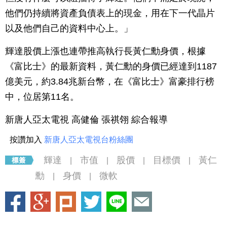
他們仍持續將資產負債表上的現金，用在下一代晶片
以及他們自己的資料中心上。」
輝達股價上漲也連帶推高執行長黃仁勳身價，根據
《富比士》的最新資料，黃仁勳的身價已經達到1187
億美元，約3.84兆新台幣，在《富比士》富豪排行榜
中，位居第11名。
新唐人亞太電視 高健倫 張祺翎 綜合報導
按讚加入
新唐人亞太電視台粉絲團
輝達
市值
股價
目標價
黃仁
|
|
|
|
勳
身價
微軟
|
|