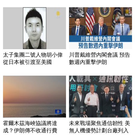
太子集團二號人物胡小偉
川普戴維營內閣會議 預告
從日本被引渡至美國
數週內重擊伊朗
霍爾木茲海峽協議將達
未來戰場聚焦通信韌性 美
成？伊朗傳不收通行費
無人機優勢計劃台廠列入