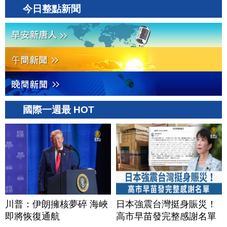
今日整點新聞
國際一週最 HOT
川普：伊朗擁核夢碎 海峽
日本強震台灣挺身賑災！
即將恢復通航
高市早苗發完整感謝名單