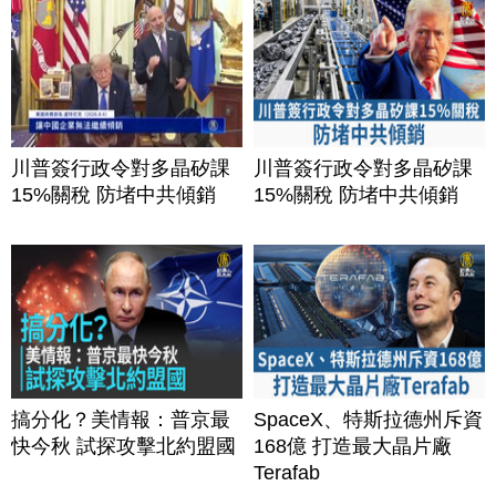
川普簽行政令對多晶矽課
川普簽行政令對多晶矽課
15%關稅 防堵中共傾銷
15%關稅 防堵中共傾銷
搞分化？美情報：普京最
SpaceX、特斯拉德州斥資
快今秋 試探攻擊北約盟國
168億 打造最大晶片廠
Terafab