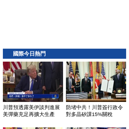
國際今日熱門
川普預透露美伊談判進展
防堵中共！川普簽行政令
美彈藥充足再擴大生產
對多晶矽課15%關稅