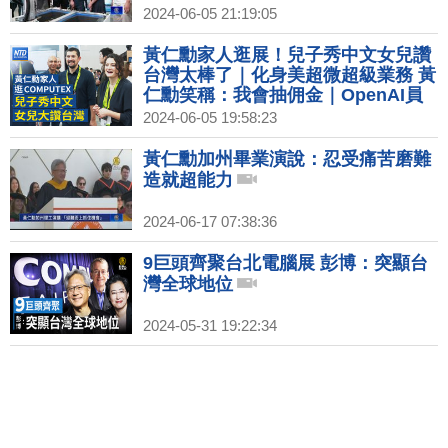
2024-06-05 21:19:05
黃仁勳家人逛展！兒子秀中文女兒讚
台灣太棒了｜化身美超微超級業務 黃
仁勳笑稱：我會抽佣金｜OpenAI員
工公開信：AI缺乏監督 存嚴重風險
2024-06-05 19:58:23
黃仁勳加州畢業演說：忍受痛苦磨難
造就超能力
2024-06-17 07:38:36
9巨頭齊聚台北電腦展 彭博：突顯台
灣全球地位
2024-05-31 19:22:34