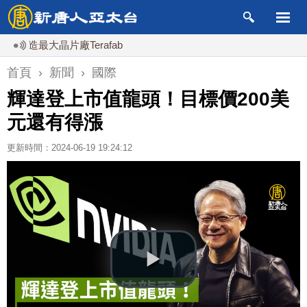
造最大晶片廠Terafab
首頁
›
新聞
›
國際
輝達登上市值龍頭！目標價200美
元還有得漲
更新時間：2024-06-19 19:24:12