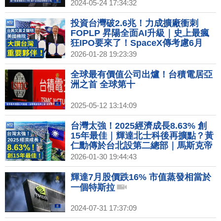
2024-05-24 17:34:32
投資台灣破2.6兆！力成擴廠衝刺
FOPLP 昇陽全面AI升級｜史上最瘋
狂IPO要來了！SpaceX傳考慮6月
IPO｜台美又簽2項聲明 國務院讚台
2026-01-28 19:23:39
灣「重要夥伴」！｜川普樂見「弱勢
美元」 市場估美元迎新一輪貶值
全球最有價值公司出爐！台積電居亞
洲之首 全球第十
2025-05-12 13:14:09
台灣太強！2025經濟成長8.63% 創
15年最佳｜輝達北士科後再擴點？黃
仁勳傳於台北設第二總部｜馬斯克帝
國整合？SpaceX傳擬與Tesla或xAI
2026-01-30 19:44:43
合併｜川普週五宣布下任Fed主席！
傳屬意前Fed理事華許
輝達7月股價跌16% 市值蒸發相當於
一個特斯拉
2024-07-31 17:37:09