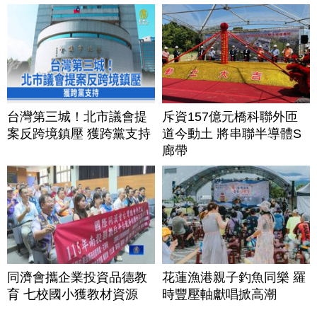
台灣第三城！北市議會提
斥資157億元橋科聯外匝
案反跨境鎮壓 獲跨黨支持
道今動土 將串聯半導體S
廊帶
同濟會攜企業投資品德教
花蓮漁港親子釣魚同樂 羅
育 七校國小獲教材資源
時豐壓軸獻唱掀高潮