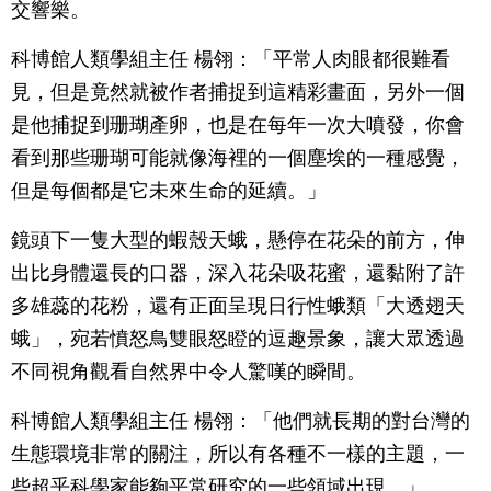
交響樂。
科博館人類學組主任 楊翎：「平常人肉眼都很難看
見，但是竟然就被作者捕捉到這精彩畫面，另外一個
是他捕捉到珊瑚產卵，也是在每年一次大噴發，你會
看到那些珊瑚可能就像海裡的一個塵埃的一種感覺，
但是每個都是它未來生命的延續。」
鏡頭下一隻大型的蝦殼天蛾，懸停在花朵的前方，伸
出比身體還長的口器，深入花朵吸花蜜，還黏附了許
多雄蕊的花粉，還有正面呈現日行性蛾類「大透翅天
蛾」，宛若憤怒鳥雙眼怒瞪的逗趣景象，讓大眾透過
不同視角觀看自然界中令人驚嘆的瞬間。
科博館人類學組主任 楊翎：「他們就長期的對台灣的
生態環境非常的關注，所以有各種不一樣的主題，一
些超乎科學家能夠平常研究的一些領域出現。」