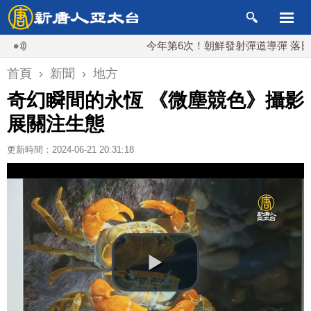
今年第6次！朝鮮發射彈道導彈 落日本EEZ
首頁
›
新聞
›
地方
奇幻瞬間的永恆 《微塵競色》攝影
展關注生態
更新時間：2024-06-21 20:31:18