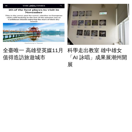
全臺唯一 高雄登英媒11月
科學走出教室 雄中雄女
值得造訪旅遊城市
「AI 詠唱」成果展潮州開
展