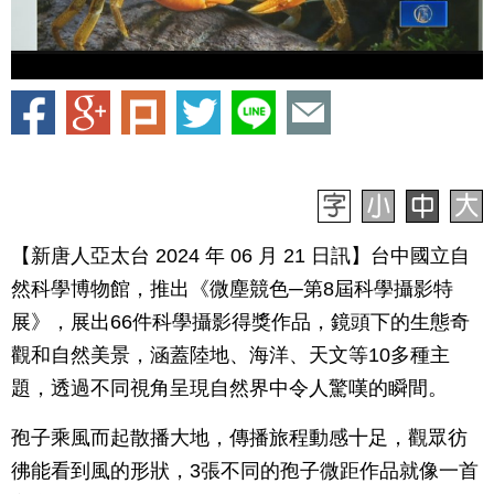
【新唐人亞太台 2024 年 06 月 21 日訊】台中國立自
然科學博物館，推出《微塵競色─第8屆科學攝影特
展》，展出66件科學攝影得獎作品，鏡頭下的生態奇
觀和自然美景，涵蓋陸地、海洋、天文等10多種主
題，透過不同視角呈現自然界中令人驚嘆的瞬間。
孢子乘風而起散播大地，傳播旅程動感十足，觀眾彷
彿能看到風的形狀，3張不同的孢子微距作品就像一首