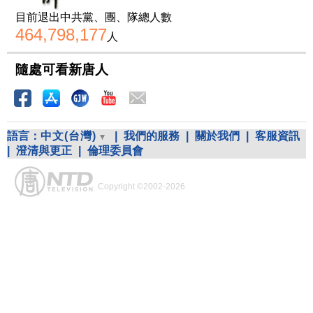
目前退出中共黨、團、隊總人數
464,798,177
人
隨處可看新唐人
語言：
中文(台灣)
|
我們的服務
|
關於我們
|
客服資訊
|
澄清與更正
|
倫理委員會
Copyright ©2002-2026