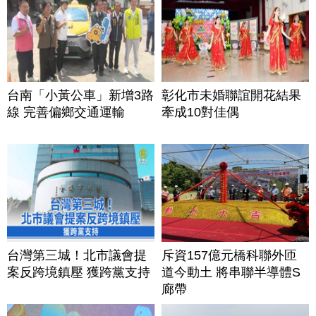
台南「小黃公車」新增3路
彰化市未婚聯誼開花結果
線 完善偏鄉交通運輸
牽成10對佳偶
台灣第三城！北市議會提
斥資157億元橋科聯外匝
案反跨境鎮壓 獲跨黨支持
道今動土 將串聯半導體S
廊帶