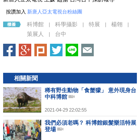
按讚加入
新唐人亞太電視台粉絲團
科博館
科學攝影
特展
楊翎
|
|
|
|
策展人
台中
|
相關新聞
稀有野生動物「食蟹獴」 意外現身台
中科博館
2021-04-29 22:02:55
我們必須老嗎？ 科博館銀髮樂活特展
登場