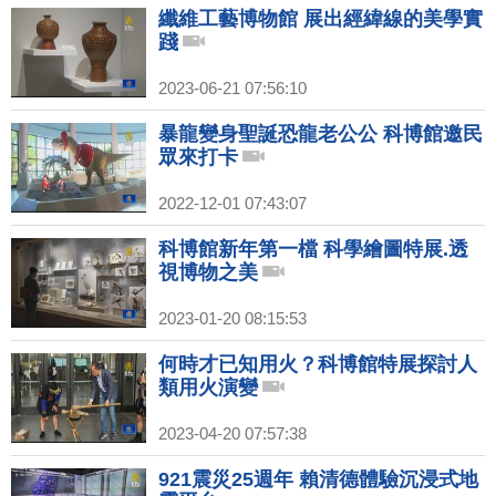
纖維工藝博物館 展出經緯線的美學實
踐
2023-06-21 07:56:10
暴龍變身聖誕恐龍老公公 科博館邀民
眾來打卡
2022-12-01 07:43:07
科博館新年第一檔 科學繪圖特展.透
視博物之美
2023-01-20 08:15:53
何時才已知用火？科博館特展探討人
類用火演變
2023-04-20 07:57:38
921震災25週年 賴清德體驗沉浸式地