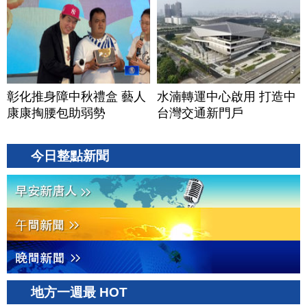
彰化推身障中秋禮盒 藝人
水湳轉運中心啟用 打造中
康康掏腰包助弱勢
台灣交通新門戶
今日整點新聞
地方一週最 HOT