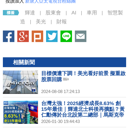
按讚加入
新唐人亞太電視台粉絲團
輝達
股東會
AI
車用
智慧製
|
|
|
|
造
美光
財報
|
|
相關新聞
目標價遭下調！美光看好前景 擬重啟
股票回購
2024-08-08 17:24:13
台灣太強！2025經濟成長8.63% 創
15年最佳｜輝達北士科後再擴點？黃
仁勳傳於台北設第二總部｜馬斯克帝
國整合？SpaceX傳擬與Tesla或xAI
2026-01-30 19:44:43
合併｜川普週五宣布下任Fed主席！