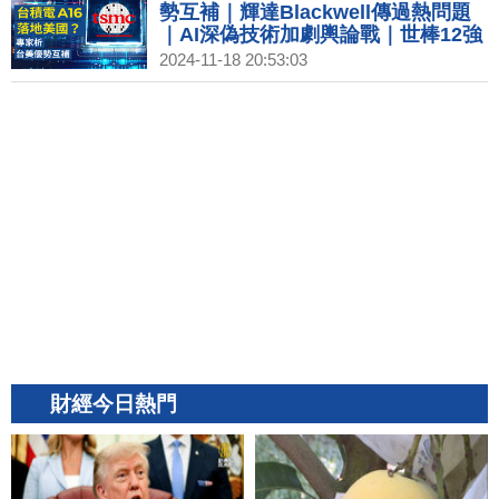
勢互補｜輝達Blackwell傳過熱問題
｜AI深偽技術加劇輿論戰｜世棒12強
賽火熱 台北東區迎2億商機
2024-11-18 20:53:03
財經今日熱門