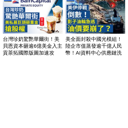
台灣珍奶驚艷華爾街！美
美全面封殺中國光模組！
貝恩資本砸逾6億美金入主
陸企市值蒸發逾千億人民
貢茶拓國際版圖加速攻
幣！AI資料中心供應鏈洗
美？｜#財經新聞｜
牌？台灣喜迎轉單！成關
20260806(四)
鍵樞紐？｜#財經新聞
│20260805 (三)