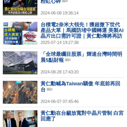
粉紅心碎
2024-06-08 19:36:14
台積電2奈米大領先！獲超微下世代
產品大單｜馬國防堵中國轉運 美製AI
晶片出口需許可證｜黃仁勳傳將再訪
中 美兩黨議員籲勿見共軍關聯企業｜
2025-07-14 19:27:38
台灣首座超級電池工廠起火釀死傷
「全球最矚目股票」輝達台灣時間明
晨5點財報
2024-08-28 17:43:20
黃仁勳喊為Taiwan驕傲 年底前再回
台
2024-06-07 07:45:46
黃仁勳在台籲放寬對中晶片管制 白宮
回應了