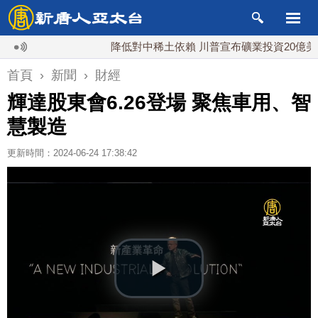
降低對中稀土依賴 川普宣布礦業投資20億美元
首頁
›
新聞
›
財經
輝達股東會6.26登場 聚焦車用、智
慧製造
更新時間：2024-06-24 17:38:42