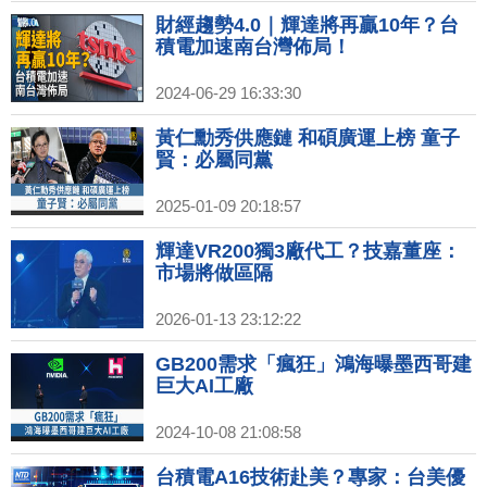
財經趨勢4.0｜輝達將再贏10年？台
積電加速南台灣佈局！
2024-06-29 16:33:30
黃仁勳秀供應鏈 和碩廣運上榜 童子
賢：必屬同黨
2025-01-09 20:18:57
輝達VR200獨3廠代工？技嘉董座：
市場將做區隔
2026-01-13 23:12:22
GB200需求「瘋狂」鴻海曝墨西哥建
巨大AI工廠
2024-10-08 21:08:58
台積電A16技術赴美？專家：台美優