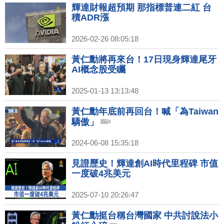
傳屬意前Fed理事華許
輝達財報超預期 那指標普連二紅 台
積ADR漲
2026-02-26 08:05:18
黃仁勳將再來台！17日現身輝達尾牙
AI概念股受矚
2025-01-13 13:13:48
黃仁勳年底前再回台！喊「為Taiwan
驕傲」
2024-06-08 15:35:18
見證歷史！輝達創AI時代里程碑 市值
一度破4兆美元
2025-07-10 20:26:47
黃仁勳挺台稱台灣國家 中共討說法小