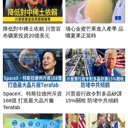
降低對中稀土依賴 川普宣
埔心金蜜芒果進入產季 品
布礦業投資20億美元
嚐夏果正當時
SpaceX、特斯拉德州斥資
川普簽行政令對多晶矽課
168億 打造最大晶片廠
15%關稅 防堵中共傾銷
Terafab