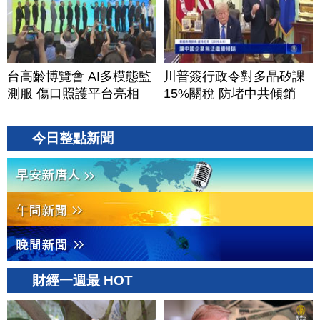
台高齡博覽會 AI多模態監
川普簽行政令對多晶矽課
測服 傷口照護平台亮相
15%關稅 防堵中共傾銷
今日整點新聞
財經一週最 HOT