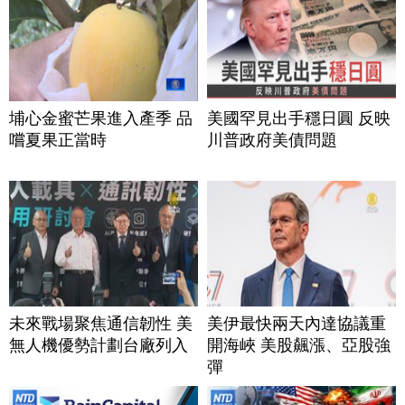
埔心金蜜芒果進入產季 品
美國罕見出手穩日圓 反映
嚐夏果正當時
川普政府美債問題
未來戰場聚焦通信韌性 美
美伊最快兩天內達協議重
無人機優勢計劃台廠列入
開海峽 美股飆漲、亞股強
彈