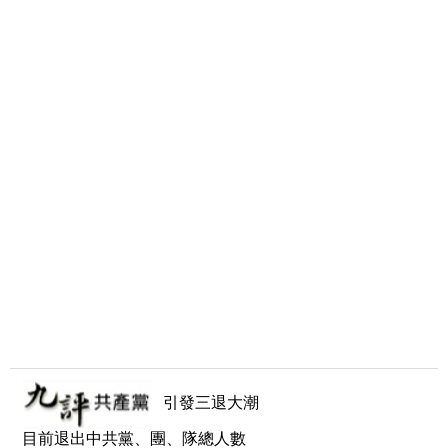
引發三退大潮
目前退出中共黨、團、隊總人數