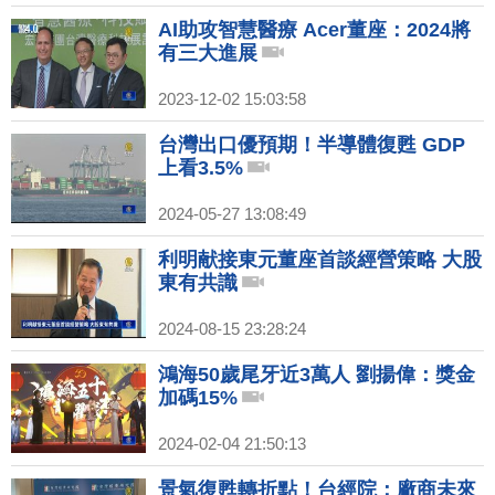
AI助攻智慧醫療 Acer董座：2024將
有三大進展
2023-12-02 15:03:58
台灣出口優預期！半導體復甦 GDP
上看3.5%
2024-05-27 13:08:49
利明献接東元董座首談經營策略 大股
東有共識
2024-08-15 23:28:24
鴻海50歲尾牙近3萬人 劉揚偉：獎金
加碼15%
2024-02-04 21:50:13
景氣復甦轉折點！台經院：廠商未來