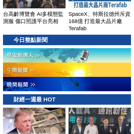
台高齡博覽會 AI多模態監
SpaceX、特斯拉德州斥資
測服 傷口照護平台亮相
168億 打造最大晶片廠
Terafab
今日整點新聞
財經一週最 HOT