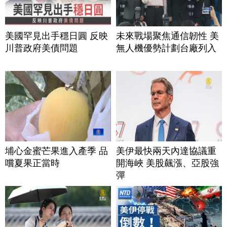
美國罕見出手穩日圓 反映
未來戰場聚焦通信韌性 美
川普政府美債問題
無人機優勢計劃台廠列入
埔心金蜜芒果進入產季 品
美伊最快兩天內達協議重
嚐夏果正當時
開海峽 美股飆漲、亞股強
彈