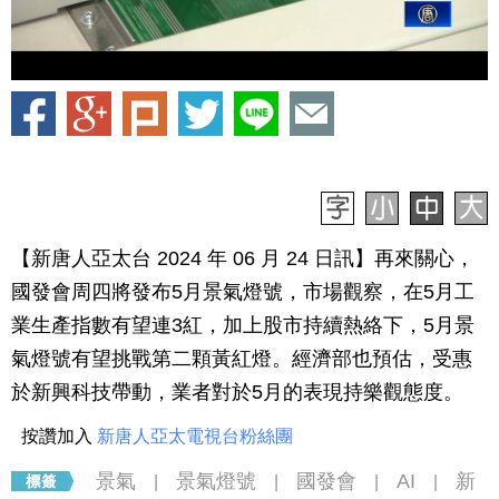
【新唐人亞太台 2024 年 06 月 24 日訊】再來關心，
國發會周四將發布5月景氣燈號，市場觀察，在5月工
業生產指數有望連3紅，加上股市持續熱絡下，5月景
氣燈號有望挑戰第二顆黃紅燈。經濟部也預估，受惠
於新興科技帶動，業者對於5月的表現持樂觀態度。
按讚加入
新唐人亞太電視台粉絲團
景氣
景氣燈號
國發會
AI
新
|
|
|
|