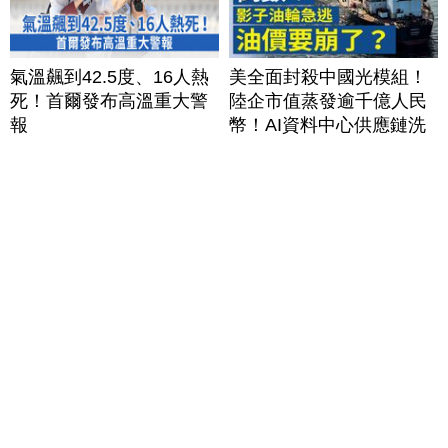
氣溫飆到42.5度、16人熱
美全面封殺中國光模組！
死！首爾發布高溫重大警
陸企市值蒸發逾千億人民
報
幣！AI資料中心供應鏈洗
牌？台灣喜迎轉單！成關
鍵樞紐？｜#財經新聞
│20260805 (三)