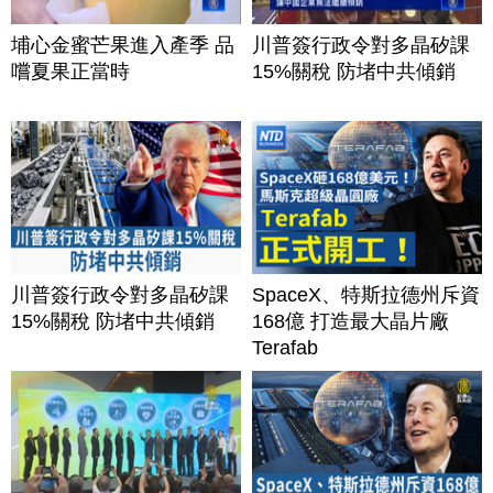
埔心金蜜芒果進入產季 品
川普簽行政令對多晶矽課
嚐夏果正當時
15%關稅 防堵中共傾銷
川普簽行政令對多晶矽課
SpaceX、特斯拉德州斥資
15%關稅 防堵中共傾銷
168億 打造最大晶片廠
Terafab