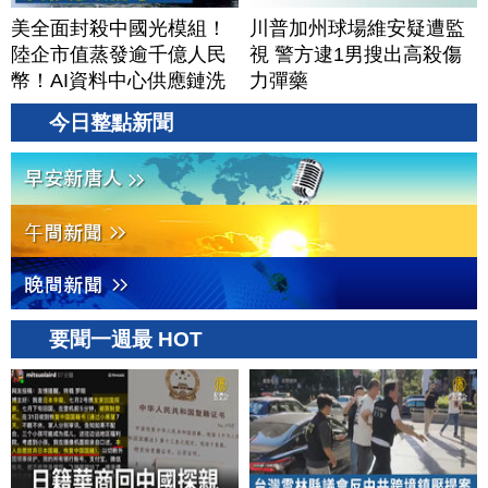
美全面封殺中國光模組！
川普加州球場維安疑遭監
陸企市值蒸發逾千億人民
視 警方逮1男搜出高殺傷
幣！AI資料中心供應鏈洗
力彈藥
牌？台灣喜迎轉單！成關
今日整點新聞
鍵樞紐？｜#財經新聞
│20260805 (三)
要聞一週最 HOT