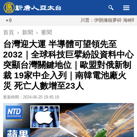
川普：伊朗擁核夢碎 海峽即將恢
首頁
›
新聞
›
要聞
台灣迎大運 半導體可望領先至
2032｜全球科技巨擘紛設資料中心
突顯台灣關鍵地位｜歐盟對俄新制
裁 19家中企入列｜南韓電池廠火
災 死亡人數增至23人
更新時間：2024-06-25 19:45:19