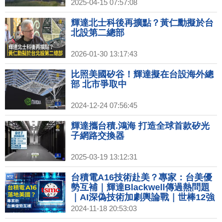
2025-04-15 07:57:08
輝達北士科後再擴點？黃仁勳擬於台
北設第二總部
2026-01-30 13:17:43
比照美國矽谷！輝達擬在台設海外總
部 北市爭取中
2024-12-24 07:56:45
輝達攜台積.鴻海 打造全球首款矽光
子網路交換器
2025-03-19 13:12:31
台積電A16技術赴美？專家：台美優
勢互補｜輝達Blackwell傳過熱問題
｜AI深偽技術加劇輿論戰｜世棒12強
賽火熱 台北東區迎2億商機
2024-11-18 20:53:03