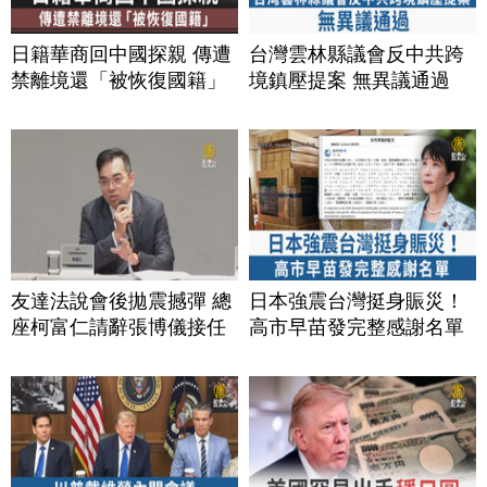
日籍華商回中國探親 傳遭
台灣雲林縣議會反中共跨
禁離境還「被恢復國籍」
境鎮壓提案 無異議通過
友達法說會後拋震撼彈 總
日本強震台灣挺身賑災！
座柯富仁請辭張博儀接任
高市早苗發完整感謝名單