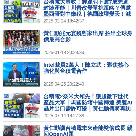
台積電大豐收！輝達包下逾7成先進
封裝產能｜川普改變單挑策略？傳邀
墨西哥對中徵稅｜德國政壇變天！減
稅改革、能源政策受矚｜蘋果首喊返
2025-02-24 19:42:37
美生產！ iPhone價格漲定了？
黃仁勳兆元宴魏哲家出席 拍出全球身
價最高合影
2025-01-18 20:29:39
Intel裁員2萬人！陳立武：聚焦核心
強化與台積電合作
2025-04-25 20:22:40
台積電2奈米大領先！獲超微下世代
產品大單｜馬國防堵中國轉運 美製AI
晶片出口需許可證｜黃仁勳傳將再訪
中 美兩黨議員籲勿見共軍關聯企業｜
2025-07-14 19:27:38
台灣首座超級電池工廠起火釀死傷
黃仁勳讚台積電未來產能雙倍成長 親
回OpenAI題