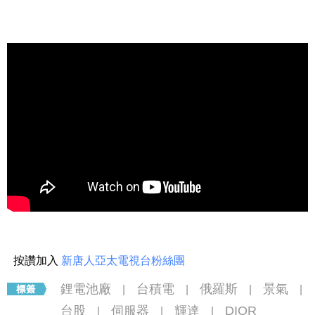
按讚加入
新唐人亞太電視台粉絲團
鋰電池廠
台積電
俄羅斯
景氣
|
|
|
|
台股
伺服器
輝達
DIOR
|
|
|