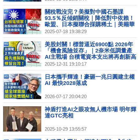
11日簽約｜時尚之都的冬季奧運 代表
隊服展現各國時尚力
關稅戰沒完？美擬對中國石墨課
93.5％反傾銷關稅｜降低對中依賴！
歐盟、日本擬聯合採購稀土｜美籍華
裔高管遭限制出境！富國銀行暫停員
2025-07-18 19:38:29
工赴中｜Uber斥資逾3億美元 打入無
人計程車戰局
美股封關！標普逼近6900點 2026年
「機會風險並存」｜2奈米低調量產
AI主戰場 台積電資本支出將再創新高
｜新車暨新能源車大展 油電混合、純
2025-12-31 19:10:17
電比拼 2026買氣回溫｜2026降息？
聯準會官員分歧 1月降息機率降至
日本攜手輝達！豪砸一兆日圓建主權
15%
AI 最快2028落成
2026-07-17 20:04:20
神盾打造AI之眼攻無人機市場 明年輝
達GTC亮相
2025-10-29 13:55:57