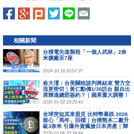
相關新聞
台積電先進製程「一個人武林」2奈
米擴廠至7座
2024-10-18 20:57:37
俞大㵢：台美關稅談判將結束 雙方交
流更密切｜黃仁勳傳1/30訪台 親自出
席輝達總部簽約？｜蘋果重大調整！
2026年或不發表iPhone 18｜2026超
2026-01-02 19:29:43
級獨角獸IPO潮！SpaceX、OpenAI
拚兆元身價
全球突如其來股災 比特幣暴跌 2026
留心「馬年」回檔｜台積熊本二廠升
級3奈米 引爆外資瘋搶日本房產｜輝
達北士科權利金122億 北市府：最快
2026-02-06 20:34:44