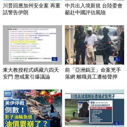
川普回應加州安全案 再重
中共出入境新規 台陸委會
話警告伊朗
籲赴中國評估風險
東大教授程式碼藏六四天
前「亞洲鎢王」命案兇手
安門 懲戒案引爆議論
落網 離職員工遭檢聲押