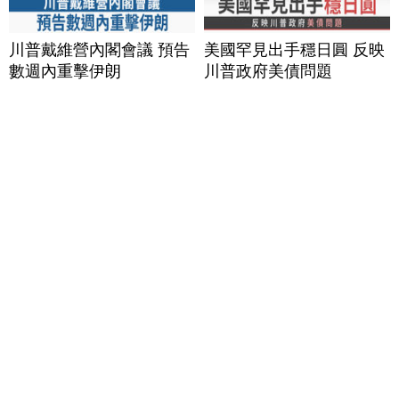
川普戴維營內閣會議 預告
美國罕見出手穩日圓 反映
數週內重擊伊朗
川普政府美債問題