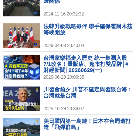
邊關係
2024-11-16 20:32:32
法韓升級戰略夥伴 聯手確保霍爾木茲
海峽開放
2026-04-03 20:40:04
台灣家樂福走入歷史 統一集團入股
7/1改名！量販店、超市打雙品牌│#
財經新聞│20260629(一)
2026-06-29 20:06:35
川習會前夕 川普不確定與習談台海：
台灣就是台灣
2025-10-29 20:36:07
美日鞏固第一島鏈！日本在台周邊打
造「飛彈群島」