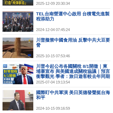
2025-12-09 20:30:34
TEL台南營運中心啟用 台積電先進製
程添助力
2024-12-04 07:45:24
川普擬禁中國食用油 反擊中共大豆要
脅
2025-10-15 07:53:46
川普今起公布各國關稅 8/1開徵｜柬
埔寨宣布 與美國達成關稅協議｜預言
衝擊觀光 學者：旅日遊客較去年同期
略減｜光陽新董座首亮相 柯俊斌：燃
2025-07-04 19:13:54
油機車擴大布局
國際盯中共軍演 美日英德發聲挺台海
和平
2024-10-15 09:16:59