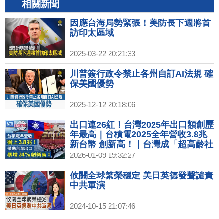
相關新聞
因應台海局勢緊張！美防長下週將首
訪印太區域
2025-03-22 20:21:33
川普簽行政令禁止各州自訂AI法規 確
保美國優勢
2025-12-12 20:18:06
出口連26紅！台灣2025年出口額創歷
年最高｜台積電2025全年營收3.8兆
新台幣 創新高！｜台灣成「超高齡社
會」！65歲以上人口逾20％｜全球石
2026-01-09 19:32:27
油巨頭今赴華府會川普 討論委內瑞拉
石油
攸關全球繁榮穩定 美日英德發聲譴責
中共軍演
2024-10-15 21:07:46