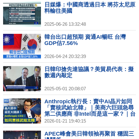
日媒爆：中國商透過日本 將芬太尼原
料輸往美國
2025-06-26 13:32:48
韓台出口超預期 資通AI暢旺 台灣
GDP估7.56%
2026-04-24 20:32:39
日韓印搶先達協議？美貿易代表：擬
數週內敲定
2025-05-01 20:08:07
Anthropic執行長：賣中AI晶片如同
「賣核武給北韓」｜美商六巨頭急尋
第二供應商 非Intel而是這一家？｜台
灣搶先拿下晶片優惠 李在明：不能比
2026-01-21 19:40:15
台灣差｜Netflix營收和獲利雙雙成長
訂閱用戶突破3.25億
APEC峰會美日韓領袖再聚首 穩固三