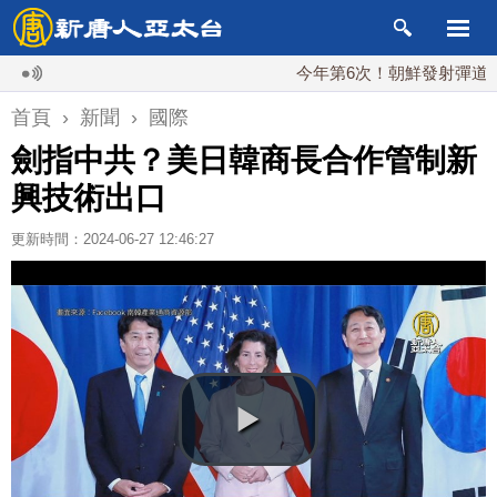
今年第6次！朝鮮發射彈道導彈 
首頁
›
新聞
›
國際
劍指中共？美日韓商長合作管制新
興技術出口
更新時間：2024-06-27 12:46:27