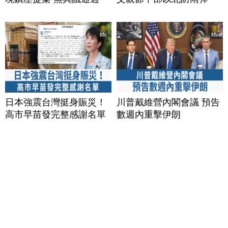
日本強震台灣挺身賑災！
川普戴維營內閣會議 預告
高市早苗發完整感謝名單
數週內重擊伊朗