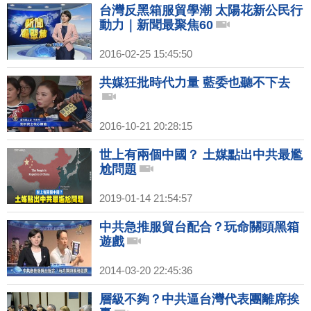
台灣反黑箱服貿學潮 太陽花新公民行
動力｜新聞最聚焦60
2016-02-25 15:45:50
共媒狂批時代力量 藍委也聽不下去
2016-10-21 20:28:15
世上有兩個中國？ 土媒點出中共最尷
尬問題
2019-01-14 21:54:57
中共急推服貿台配合？玩命關頭黑箱
遊戲
2014-03-20 22:45:36
層級不夠？中共逼台灣代表團離席挨