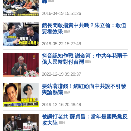
轟
2016-04-19 15:51:26
館長問敢指責中共嗎？朱立倫：敢但
要看效果
2019-05-22 15:27:48
抖音認知作戰 謝金河：中共年花兩千
億人民幣對付台灣
2022-12-19 09:20:37
要站著賺錢！網紅紛向中共說不引發
輿論熱議
2019-12-16 20:48:49
被諷打老共 蘇貞昌：當年是國民黨反
攻大陸