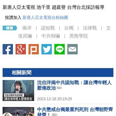
新唐人亞太電視 池千里 趙庭譽 台灣台北採訪報導
按讚加入
新唐人亞太電視台粉絲團
兩岸
認知戰
台獨
法律戰
文
|
|
|
|
攻武嚇
中共恫嚇
黑熊學院
|
|
相關新聞
沈伯洋揭中共認知戰：讓台灣年輕人
厭倦政治
2023-12-18 20:19:29
中共懲戒台獨最重判死刑 台灣朝野齊
發聲！