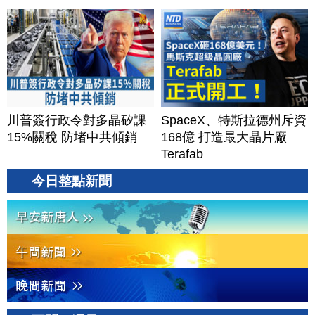
川普簽行政令對多晶矽課
SpaceX、特斯拉德州斥資
15%關稅 防堵中共傾銷
168億 打造最大晶片廠
Terafab
今日整點新聞