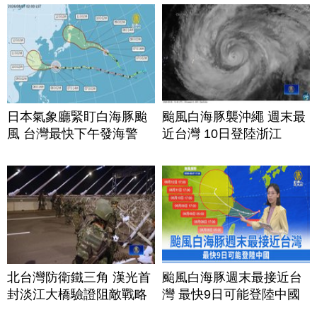
日本氣象廳緊盯白海豚颱
颱風白海豚襲沖繩 週末最
風 台灣最快下午發海警
近台灣 10日登陸浙江
北台灣防衛鐵三角 漢光首
颱風白海豚週末最接近台
封淡江大橋驗證阻敵戰略
灣 最快9日可能登陸中國