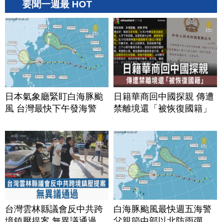
要聞一週最 HOT
日本氣象廳緊盯白海豚颱
日籍華商回中國探親 傳遭
風 台灣最快下午發海警
禁離境還「被恢復國籍」
台灣雲林縣議會反中共跨
白海豚颱風最快週五海警
境鎮壓提案 無異議通過
父親節中部以北防雨彈