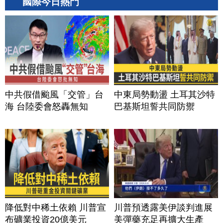
國際今日熱門
中共假借颱風「交管」台
中東局勢動盪 土耳其沙特
海 台陸委會怒轟無知
巴基斯坦誓共同防禦
降低對中稀土依賴 川普宣
川普預透露美伊談判進展
布礦業投資20億美元
美彈藥充足再擴大生產