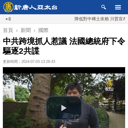
降低對中稀土依賴 川普宣布礦業投
首頁
›
新聞
›
國際
中共跨境抓人惹議 法國總統府下令
驅逐2共諜
更新時間：2024-07-03 13:28:43