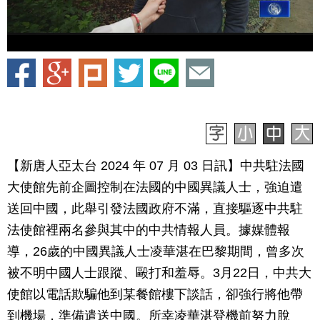
【新唐人亞太台 2024 年 07 月 03 日訊】中共駐法國
大使館先前企圖控制在法國的中國異議人士，強迫遣
送回中國，此舉引發法國政府不滿，直接驅逐中共駐
法使館裡兩名參與其中的中共情報人員。據媒體報
導，26歲的中國異議人士凌華湛在巴黎期間，曾多次
被不明中國人士跟蹤、毆打和羞辱。3月22日，中共大
使館以電話欺騙他到某餐館樓下談話，卻強行將他帶
到機場，準備遣送中國。所幸凌華湛登機前努力脫