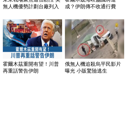
無人機優勢計劃台廠列入
成？伊朗傳不收通行費
霍爾木茲重開有望！川普
俄無人機追殺烏平民影片
再重話警告伊朗
曝光 小販驚險逃生