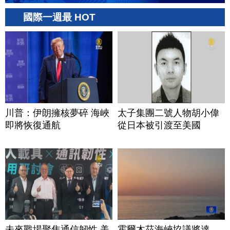
國際一週最 HOT
川普：伊朗擁核夢碎 海峽
太子集團二號人物胡小偉
即將恢復通航
從日本被引渡至美國
未來戰場聚焦通信韌性 美
霍爾木茲海峽協議將達