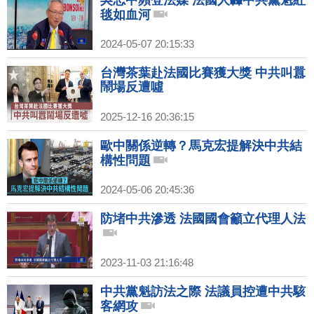
吳志中頻登法媒 法國人轟中共黨魁紅
毯如血河
2024-05-07 20:15:33
台灣茶葉赴法國比賽獲大獎 中共叫囂
鬧場反遭噓
2025-12-16 20:36:15
歐中關係逆轉？馬克宏提解決中共結
構性問題
2024-05-06 20:45:36
防堵中共滲透 法國國會籲立代理人法
2023-11-03 21:16:48
中共黨魁訪法之際 法議員控遭中共駭
客網攻