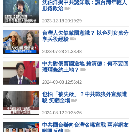
沈伯洋揭中共認知戰：讓台灣年輕人
厭倦政治
2023-12-18 20:19:29
台灣人欠缺敵國意識？ 以色列女孩分
享兵役經驗
2023-07-28 21:38:48
中共對俄賣國送地 賴清德：何不要回
璦琿條約土地？
2024-09-03 12:56:42
也怕「被失蹤」？中共戰狼外宣頻遭
駁 笑翻全場
2024-08-12 20:35:26
中共國台辦向台灣名嘴宣戰 兩岸網友
嘲諷反酸