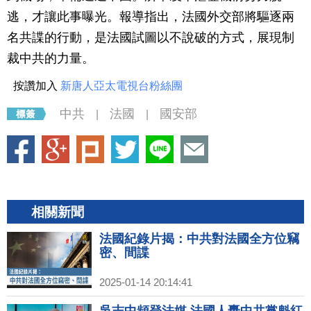
逃，才讓此事曝光。報導指出，法國外交部將驅逐兩
名共諜的行動，是法國試圖以不說破的方式，展現制
裁中共的力量。
按讚加入
新唐人亞太電視台粉絲團
中共
法國
國安部
|
|
相關新聞
法國紀錄片揭：中共對法國全方位竊
密、間諜
2025-01-14 20:14:41