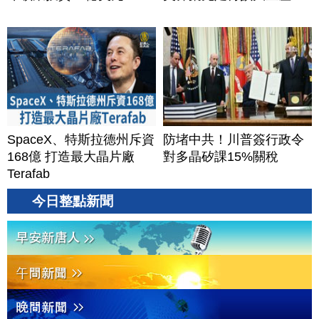
SpaceX、特斯拉德州斥資
防堵中共！川普簽行政令
168億 打造最大晶片廠
對多晶矽課15%關稅
Terafab
今日整點新聞