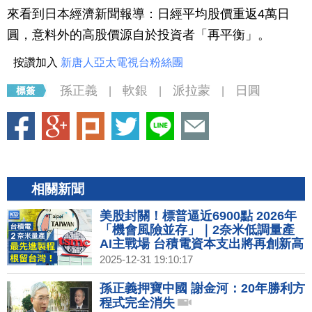
來看到日本經濟新聞報導：日經平均股價重返4萬日
圓，意料外的高股價源自於投資者「再平衡」。
按讚加入
新唐人亞太電視台粉絲團
孫正義
軟銀
派拉蒙
日圓
|
|
|
相關新聞
美股封關！標普逼近6900點 2026年
「機會風險並存」｜2奈米低調量產
AI主戰場 台積電資本支出將再創新高
｜新車暨新能源車大展 油電混合、純
2025-12-31 19:10:17
電比拼 2026買氣回溫｜2026降息？
聯準會官員分歧 1月降息機率降至
孫正義押寶中國 謝金河：20年勝利方
15%
程式完全消失