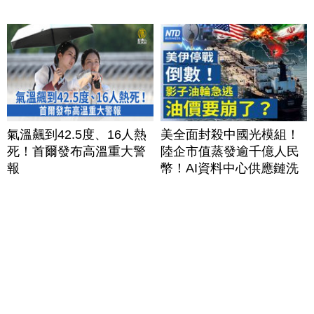
氣溫飆到42.5度、16人熱
美全面封殺中國光模組！
死！首爾發布高溫重大警
陸企市值蒸發逾千億人民
報
幣！AI資料中心供應鏈洗
牌？台灣喜迎轉單！成關
鍵樞紐？｜#財經新聞
│20260805 (三)