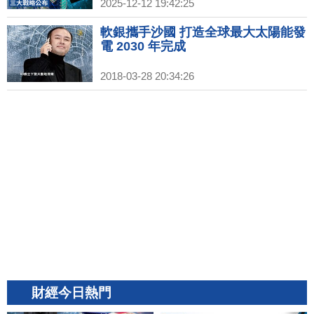
地」｜創台灣主權AI新里程 賴清德親
2025-12-12 19:42:25
赴國網中心啟用｜鴻海砸159億蓋高
雄旗艦總部 輪值CEO回應墨關稅
軟銀攜手沙國 打造全球最大太陽能發
電 2030 年完成
2018-03-28 20:34:26
財經今日熱門