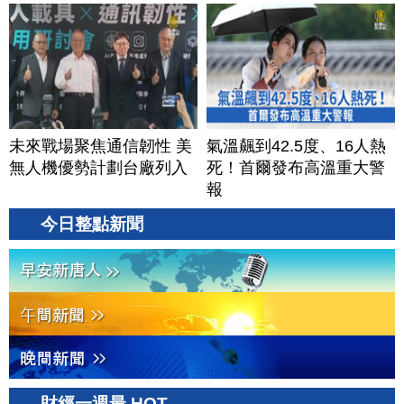
牌？台灣喜迎轉單！成關
鍵樞紐？｜#財經新聞
│20260805 (三)
未來戰場聚焦通信韌性 美
氣溫飆到42.5度、16人熱
無人機優勢計劃台廠列入
死！首爾發布高溫重大警
報
今日整點新聞
財經一週最 HOT