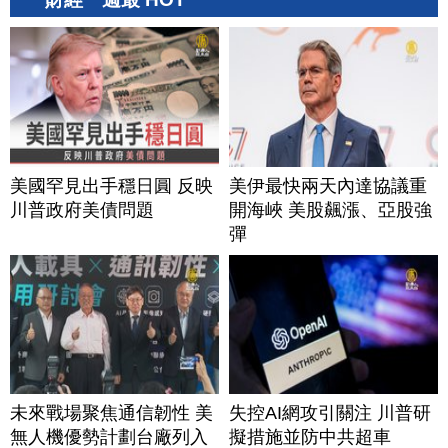
美國罕見出手穩日圓 反映
美伊最快兩天內達協議重
川普政府美債問題
開海峽 美股飆漲、亞股強
彈
未來戰場聚焦通信韌性 美
失控AI網攻引關注 川普研
無人機優勢計劃台廠列入
擬措施並防中共超車