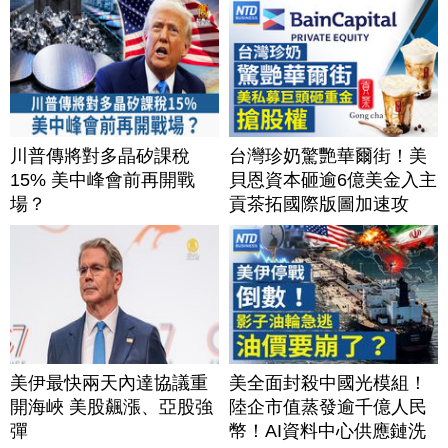
川普傳將對多晶矽課稅
台灣珍奶驚艷華爾街！美
15% 美中峰會前再開戰
貝恩資本砸逾6億美金入主
場？
貢茶拓國際版圖加速攻
美？｜#財經新聞｜
20260806(四)
美伊最快兩天內達協議重
美全面封殺中國光模組！
開海峽 美股飆漲、亞股強
陸企市值蒸發逾千億人民
彈
幣！AI資料中心供應鏈洗