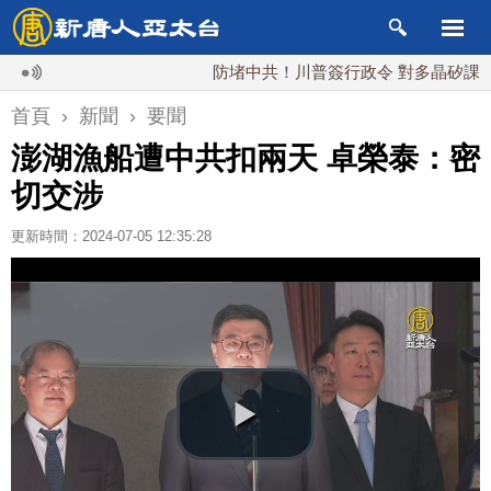
防堵中共！川普簽行政令 對多晶矽課15%關
首頁
›
新聞
›
要聞
澎湖漁船遭中共扣兩天 卓榮泰：密
切交涉
更新時間：2024-07-05 12:35:28