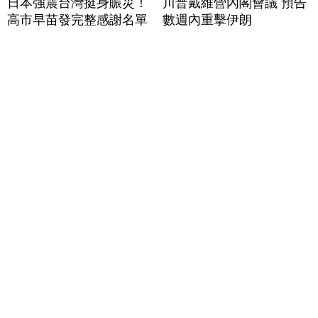
日本強震台灣挺身賑災！
川普戴維營內閣會議 預告
高市早苗發完整感謝名單
數週內重擊伊朗