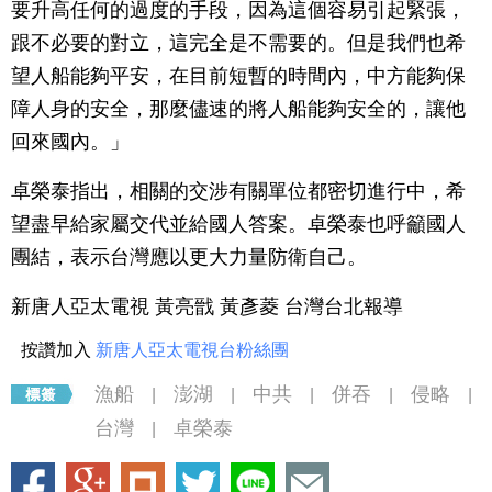
要升高任何的過度的手段，因為這個容易引起緊張，
跟不必要的對立，這完全是不需要的。但是我們也希
望人船能夠平安，在目前短暫的時間內，中方能夠保
障人身的安全，那麼儘速的將人船能夠安全的，讓他
回來國內。」
卓榮泰指出，相關的交涉有關單位都密切進行中，希
望盡早給家屬交代並給國人答案。卓榮泰也呼籲國人
團結，表示台灣應以更大力量防衛自己。
新唐人亞太電視 黃亮戩 黃彥菱 台灣台北報導
按讚加入
新唐人亞太電視台粉絲團
漁船
澎湖
中共
併吞
侵略
|
|
|
|
|
台灣
卓榮泰
|