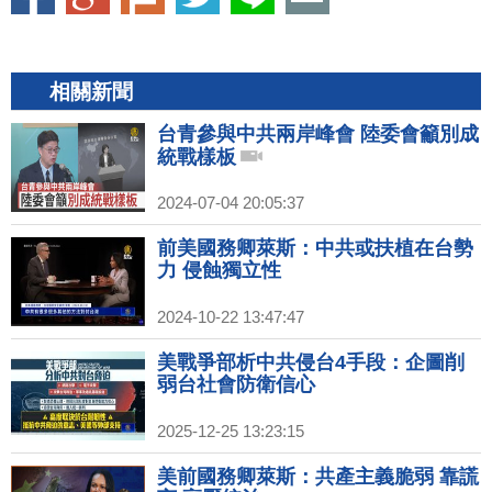
相關新聞
台青參與中共兩岸峰會 陸委會籲別成
統戰樣板
2024-07-04 20:05:37
前美國務卿萊斯：中共或扶植在台勢
力 侵蝕獨立性
2024-10-22 13:47:47
美戰爭部析中共侵台4手段：企圖削
弱台社會防衛信心
2025-12-25 13:23:15
美前國務卿萊斯：共產主義脆弱 靠謊