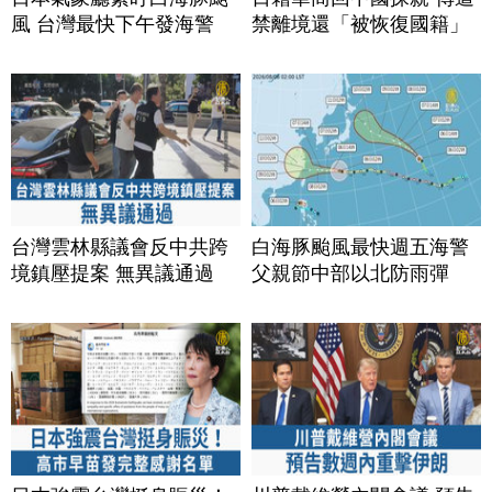
風 台灣最快下午發海警
禁離境還「被恢復國籍」
台灣雲林縣議會反中共跨
白海豚颱風最快週五海警
境鎮壓提案 無異議通過
父親節中部以北防雨彈