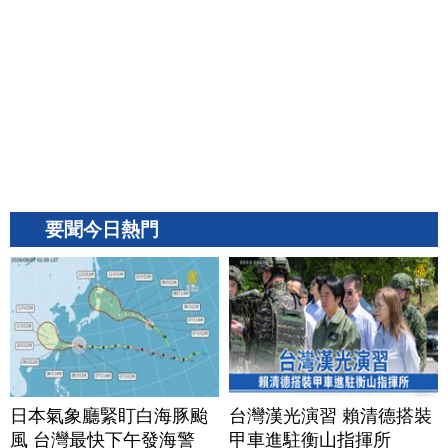
要聞今日熱門
日本氣象廳緊盯白海豚颱
台灣漢光演習 賴清德搭裝
風 台灣最快下午發海警
甲車進駐衡山指揮所