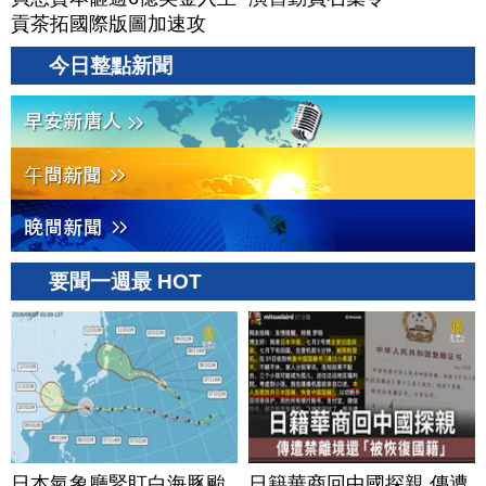
貢茶拓國際版圖加速攻
美？｜#財經新聞｜
今日整點新聞
20260806(四)
要聞一週最 HOT
日本氣象廳緊盯白海豚颱
日籍華商回中國探親 傳遭