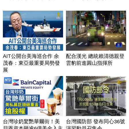
AIT公開台美海巡合作 余
配合漢光 總統賴清德親登
茂春：東亞最重要局勢發
雲豹前進圓山指揮所
展
台灣珍奶驚艷華爾街！美
台灣國防部 發布同心36號
貝恩資本砸逾6億美金入主
演習動員召集令