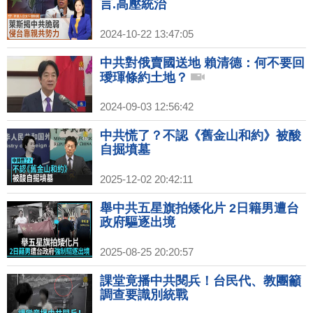
言.高壓統治
2024-10-22 13:47:05
中共對俄賣國送地 賴清德：何不要回
璦琿條約土地？
2024-09-03 12:56:42
中共慌了？不認《舊金山和約》被酸
自掘墳墓
2025-12-02 20:42:11
舉中共五星旗拍矮化片 2日籍男遭台
政府驅逐出境
2025-08-25 20:20:57
課堂竟播中共閱兵！台民代、教團籲
調查要識別統戰