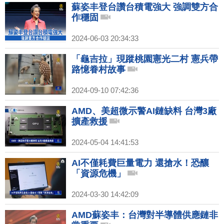
蘇姿丰登台讚台積電強大 強調雙方合
作穩固
2024-06-03 20:34:33
「龜吉拉」現蹤桃園憲光二村 憲兵帶
路憶眷村故事
2024-09-10 07:42:36
AMD、美超微示警AI鏈缺料 台灣3廠
擴產救援
2024-05-04 14:41:53
AI不僅耗費巨量電力 還搶水！恐釀
「資源危機」
2024-03-30 14:42:09
AMD蘇姿丰：台灣對半導體供應鏈非