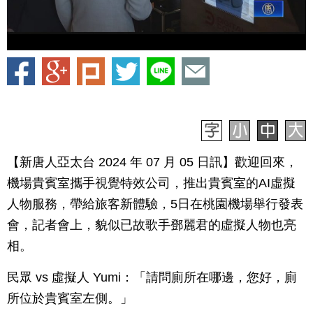
【新唐人亞太台 2024 年 07 月 05 日訊】歡迎回來，
機場貴賓室攜手視覺特效公司，推出貴賓室的AI虛擬
人物服務，帶給旅客新體驗，5日在桃園機場舉行發表
會，記者會上，貌似已故歌手鄧麗君的虛擬人物也亮
相。
民眾 vs 虛擬人 Yumi：「請問廁所在哪邊，您好，廁
所位於貴賓室左側。」