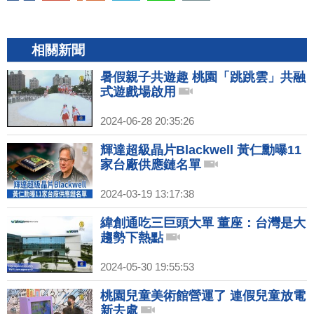
相關新聞
暑假親子共遊趣 桃園「跳跳雲」共融
式遊戲場啟用
2024-06-28 20:35:26
輝達超級晶片Blackwell 黃仁勳曝11
家台廠供應鏈名單
2024-03-19 13:17:38
緯創通吃三巨頭大單 董座：台灣是大
趨勢下熱點
2024-05-30 19:55:53
桃園兒童美術館營運了 連假兒童放電
新去處