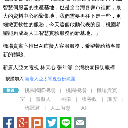
智慧伺服器的生產基地，也是全台灣各縣市裡面，最
大的資料中心的聚集地，我們需要再往下走一些，更
細緻更軟性的服務，今天這個啟動代表的是，桃園希
望能夠成為人工智慧實驗服務的新基地。」
機場貴賓室推出AI虛擬人客服服務，希望帶給旅客嶄
新的體驗。
新唐人亞太電視 林天心 張年潔 台灣桃園採訪報導
按讚加入
新唐人亞太電視台粉絲團
桃園國際機場
桃園機場
機場貴賓
|
|
室
虛擬人
桃園
張善政
謝安
|
|
|
|
|
鄧麗君
人工智慧
AI
|
|