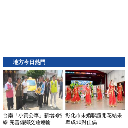
地方今日熱門
台南「小黃公車」新增3路
彰化市未婚聯誼開花結果
線 完善偏鄉交通運輸
牽成10對佳偶