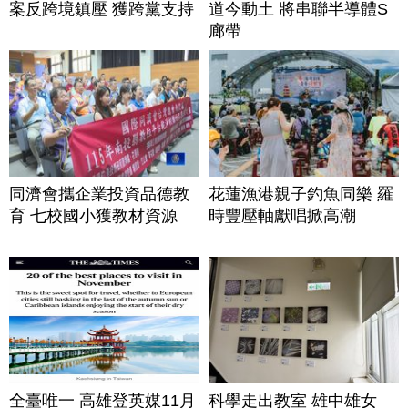
案反跨境鎮壓 獲跨黨支持
道今動土 將串聯半導體S
廊帶
同濟會攜企業投資品德教
花蓮漁港親子釣魚同樂 羅
育 七校國小獲教材資源
時豐壓軸獻唱掀高潮
全臺唯一 高雄登英媒11月
科學走出教室 雄中雄女