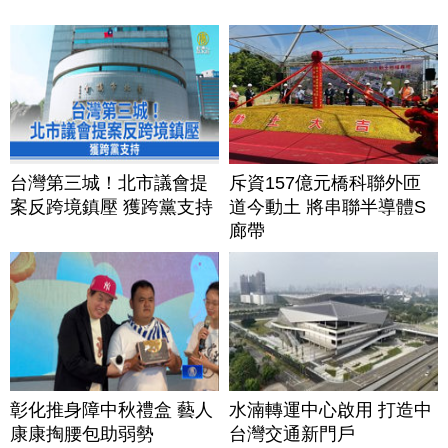
台灣第三城！北市議會提
斥資157億元橋科聯外匝
案反跨境鎮壓 獲跨黨支持
道今動土 將串聯半導體S
廊帶
彰化推身障中秋禮盒 藝人
水湳轉運中心啟用 打造中
康康掏腰包助弱勢
台灣交通新門戶