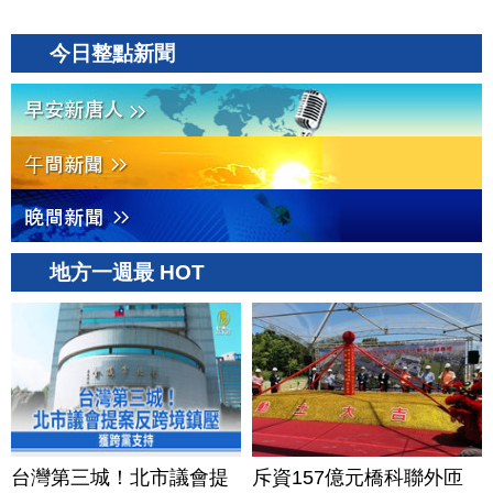
今日整點新聞
地方一週最 HOT
台灣第三城！北市議會提
斥資157億元橋科聯外匝