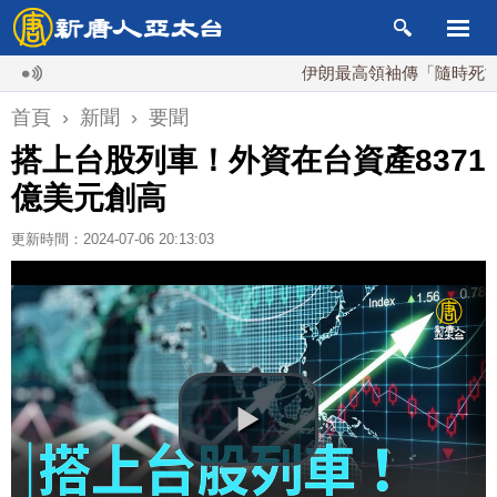
伊朗最高領袖傳「隨時死亡」 
首頁
›
新聞
›
要聞
搭上台股列車！外資在台資產8371
億美元創高
更新時間：2024-07-06 20:13:03