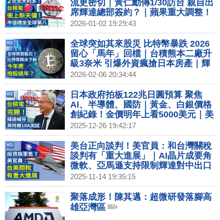
流更密切｜黃仁勳傳1/30訪台 親自出
席輝達總部簽約？｜蘋果重大調整！
2026年或不發表iPhone 18｜2026超
2026-01-02 19:29:43
級獨角獸IPO潮！SpaceX、OpenAI
拚兆元身價
全球突如其來股災 比特幣暴跌 2026
留心「馬年」回檔｜台積熊本二廠升
級3奈米 引爆外資瘋搶日本房產｜輝
達北士科權利金122億 北市府：最快
2026-02-06 20:34:44
11日簽約｜時尚之都的冬季奧運 代表
隊服展現各國時尚力
日本政府拍板122兆日圓預算 聚焦
AI、半導體、國防｜黃金、白銀價格
創紀錄！金價明年上看5000美元｜美
台關稅談判進度 經貿辦：安排總結會
2025-12-26 19:42:17
議｜英特爾18A搶單失敗 台積電仍是
輝達最佳夥伴
美台正向談判！美官員：和台灣關稅
談判有「重大進展」｜AI晶片成要角
微軟、亞馬遜支持限制輝達對中出口
｜暗示貨幣鬆綁？經濟學人：台幣遭
2025-11-14 19:35:15
低估居全球之冠｜中國經濟難掩疲弱
固定投資放緩、房地產危機加劇
聚落成形！陳其邁：超微研發落腳高
雄亞灣區