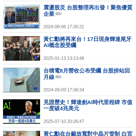
震盪股災 台股整理再出發！聚焦優質
企業
2024-08-06 17:30:21
黃仁勳將再來台！17日現身輝達尾牙
AI概念股受矚
2025-01-13 13:13:48
台積電8月營收公布受矚 台股拚站回
月線
2024-09-09 17:36:34
見證歷史！輝達創AI時代里程碑 市值
一度破4兆美元
2025-07-10 20:26:47
黃仁勳在台籲放寬對中晶片管制 白宮