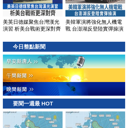
美英日德媒聚焦台灣漢光
美韓軍演將強化無人機電
演習 析美台戰術更深對齊
戰 台澎湖反登陸實彈操演
今日整點新聞
要聞一週最 HOT