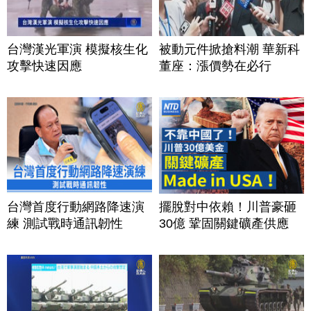
台灣漢光軍演 模擬核生化
被動元件掀搶料潮 華新科
攻擊快速因應
董座：漲價勢在必行
台灣首度行動網路降速演
擺脫對中依賴！川普豪砸
練 測試戰時通訊韌性
30億 鞏固關鍵礦產供應