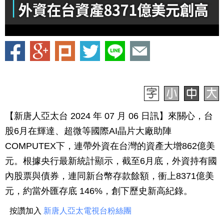
【新唐人亞太台 2024 年 07 月 06 日訊】來關心，台
股6月在輝達、超微等國際AI晶片大廠助陣
COMPUTEX下，連帶外資在台灣的資產大增862億美
元。根據央行最新統計顯示，截至6月底，外資持有國
內股票與債券，連同新台幣存款餘額，衝上8371億美
元，約當外匯存底 146%，創下歷史新高紀錄。
按讚加入
新唐人亞太電視台粉絲團