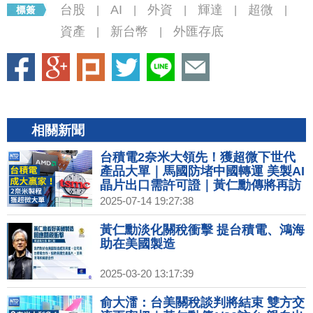
台股
AI
外資
輝達
超微
|
|
|
|
|
資產
新台幣
外匯存底
|
|
相關新聞
台積電2奈米大領先！獲超微下世代
產品大單｜馬國防堵中國轉運 美製AI
晶片出口需許可證｜黃仁勳傳將再訪
中 美兩黨議員籲勿見共軍關聯企業｜
2025-07-14 19:27:38
台灣首座超級電池工廠起火釀死傷
黃仁勳淡化關稅衝擊 提台積電、鴻海
助在美國製造
2025-03-20 13:17:39
俞大㵢：台美關稅談判將結束 雙方交