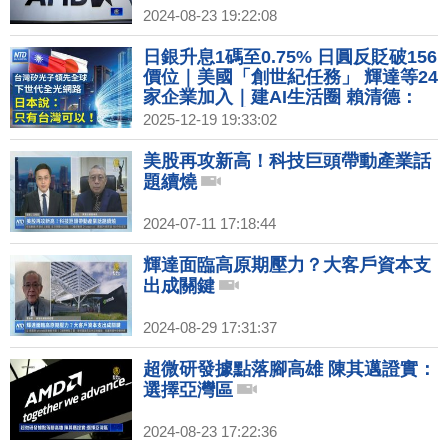
2024-08-23 19:22:08
日銀升息1碼至0.75% 日圓反貶破156
價位｜美國「創世紀任務」 輝達等24
家企業加入｜建AI生活圈 賴清德：
2040年為台育50萬AI人才｜高雄新百
2025-12-19 19:33:02
貨商場齊發！日商三井百億投資建
LaLaport
美股再攻新高！科技巨頭帶動產業話
題續燒
2024-07-11 17:18:44
輝達面臨高原期壓力？大客戶資本支
出成關鍵
2024-08-29 17:31:37
超微研發據點落腳高雄 陳其邁證實：
選擇亞灣區
2024-08-23 17:22:36