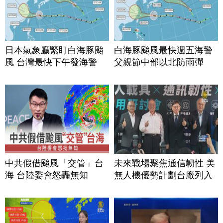
日本氣象廳緊盯白海豚颱
白海豚颱風最快週五海警
風 台灣最快下午發海警
父親節中部以北防雨彈
中共假借颱風「交管」台
未來戰場聚焦通信韌性 美
海 台陸委會怒轟無知
無人機優勢計劃台廠列入