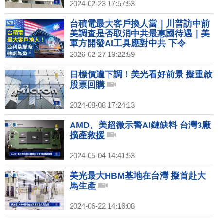
2024-02-23 17:57:53
台積電最大客戶換人當｜川普訪中前
美調查是否取消中共最惠國待遇｜美
軍方開發AI工具應對中共 下令
Anthropic期限內配合｜Netflix退出
2026-02-27 19:22:59
華納兄弟競購！派拉蒙超級帝國成
形？
目標價遭下調！美光看好前景 擬重啟
股票回購
2024-08-08 17:24:13
AMD、美超微示警AI鏈缺料 台灣3廠
擴產救援
2024-05-04 14:41:53
美光最大HBM基地在台灣 擬首赴大
馬生產
2024-06-22 14:16:08