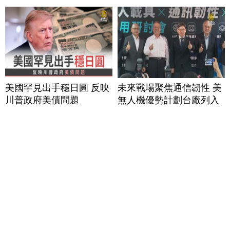
美國罕見出手穩日圓 反映
未來戰場聚焦通信韌性 美
川普政府美債問題
無人機優勢計劃台廠列入