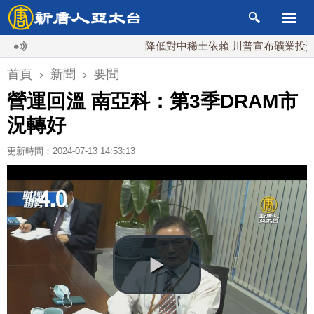
降低對中稀土依賴 川普宣布礦業投資20億
首頁
›
新聞
›
要聞
營運回溫 南亞科：第3季DRAM市
況轉好
更新時間：2024-07-13 14:53:13