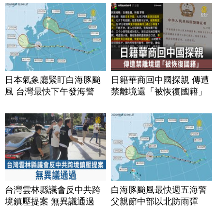
日本氣象廳緊盯白海豚颱
日籍華商回中國探親 傳遭
風 台灣最快下午發海警
禁離境還「被恢復國籍」
台灣雲林縣議會反中共跨
白海豚颱風最快週五海警
境鎮壓提案 無異議通過
父親節中部以北防雨彈