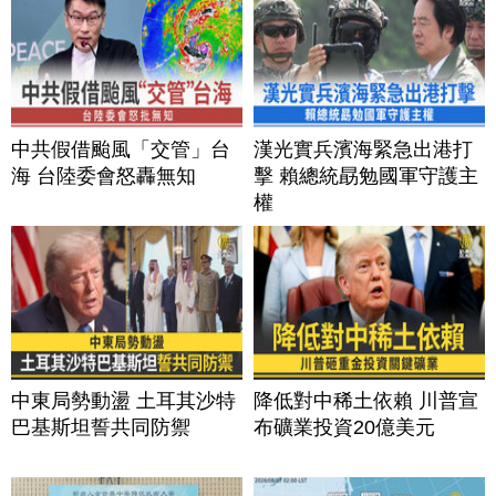
中共假借颱風「交管」台
漢光實兵濱海緊急出港打
海 台陸委會怒轟無知
擊 賴總統勗勉國軍守護主
權
中東局勢動盪 土耳其沙特
降低對中稀土依賴 川普宣
巴基斯坦誓共同防禦
布礦業投資20億美元