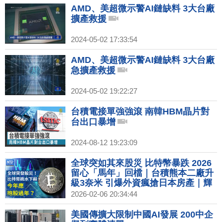
AMD、美超微示警AI鏈缺料 3大台廠
擴產救援
2024-05-02 17:33:54
AMD、美超微示警AI鏈缺料 3大台廠
急擴產救援
2024-05-02 19:22:27
台積電接單強強滾 南韓HBM晶片對
台出口暴增
2024-08-12 19:23:09
全球突如其來股災 比特幣暴跌 2026
留心「馬年」回檔｜台積熊本二廠升
級3奈米 引爆外資瘋搶日本房產｜輝
達北士科權利金122億 北市府：最快
2026-02-06 20:34:44
11日簽約｜時尚之都的冬季奧運 代表
隊服展現各國時尚力
美國傳擴大限制中國AI發展 200中企