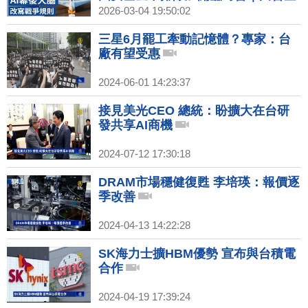
襲伊朗借助AI 演算法致勝重塑戰爭格
2026-03-04 19:50:02
局？｜印石油庫存將見底 川普擬派美
軍護荷莫茲海峽油輪｜打伊朗投擲2
三星6月罷工牽動記憶體？專家：台
千枚炸彈 白宮召見國防產業高層
廠有望受惠
2024-06-01 14:23:37
接見美光CEO 總統：盼擴大在台研
發共享AI商機
2024-07-12 17:30:18
DRAM市場穩健復甦 李培瑛：報價逐
季改善
2024-04-13 14:22:28
SK海力士擴HBM優勢 宣布與台積電
合作
2024-04-19 17:39:24