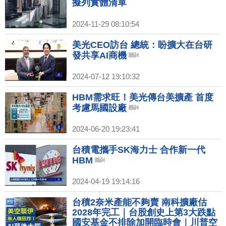
擬列實體清單
2024-11-29 08:10:54
美光CEO訪台 總統：盼擴大在台研
發共享AI商機
2024-07-12 19:10:32
HBM需求旺！美光傳台美擴產 首度
考慮馬國設廠
2024-06-20 19:23:41
台積電攜手SK海力士 合作新一代
HBM
2024-04-19 19:14:16
台積2奈米產能不夠賣 南科擴廠估
2028年完工｜台股創史上第3大跌點
國安基金不排除加開臨時會｜川普空