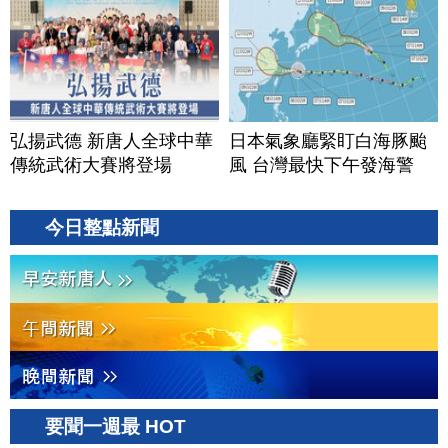
弘揚武德 新唐人全球中華
日本氣象廳緊盯白海豚颱
傳統武術大賽將登場
風 台灣最快下午發海警
今日整點新聞
要聞一週最 HOT