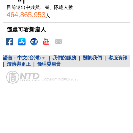
目前退出中共黨、團、隊總人數
464,865,953
人
隨處可看新唐人
語言：
中文(台灣)
|
我們的服務
|
關於我們
|
客服資訊
|
澄清與更正
|
倫理委員會
Copyright ©2002-2026