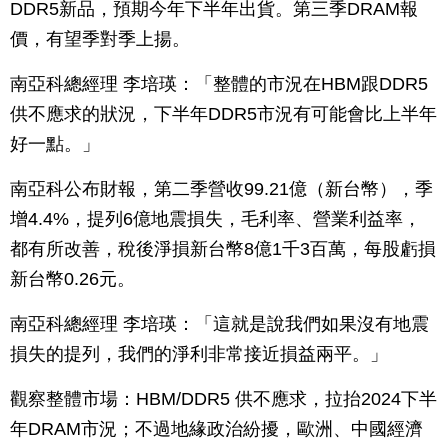
DDR5新品，預期今年下半年出貨。第三季DRAM報
價，有望季對季上揚。
南亞科總經理 李培瑛：「整體的市況在HBM跟DDR5
供不應求的狀況，下半年DDR5市況有可能會比上半年
好一點。」
南亞科公布財報，第二季營收99.21億（新台幣），季
增4.4%，提列6億地震損失，毛利率、營業利益率，
都有所改善，稅後淨損新台幣8億1千3百萬，每股虧損
新台幣0.26元。
南亞科總經理 李培瑛：「這就是說我們如果沒有地震
損失的提列，我們的淨利非常接近損益兩平。」
觀察整體市場：HBM/DDR5 供不應求，拉抬2024下半
年DRAM市況；不過地緣政治紛擾，歐洲、中國經濟