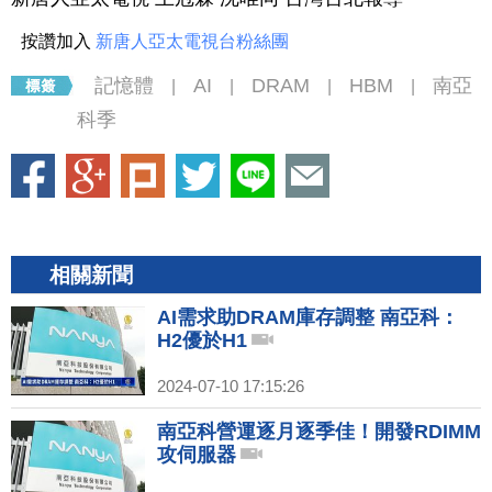
按讚加入
新唐人亞太電視台粉絲團
記憶體
AI
DRAM
HBM
南亞
|
|
|
|
科季
相關新聞
AI需求助DRAM庫存調整 南亞科：
H2優於H1
2024-07-10 17:15:26
南亞科營運逐月逐季佳！開發RDIMM
攻伺服器