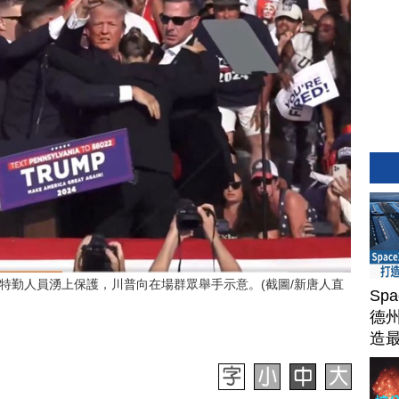
特勤人員湧上保護，川普向在場群眾舉手示意。(截圖/新唐人直
Sp
德州
造
Ter