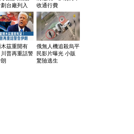
計劃台廠列入
收通行費
爾木茲重開有
俄無人機追殺烏平
！川普再重話警
民影片曝光 小販
伊朗
驚險逃生