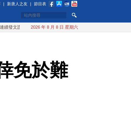
賽
|
新唐人之友
|
節目表
文讚「韌性台灣」
2026 年 8 月 8 日 星期六
搞分化？美情報：普京最快今秋 試探攻擊北
倖免於難