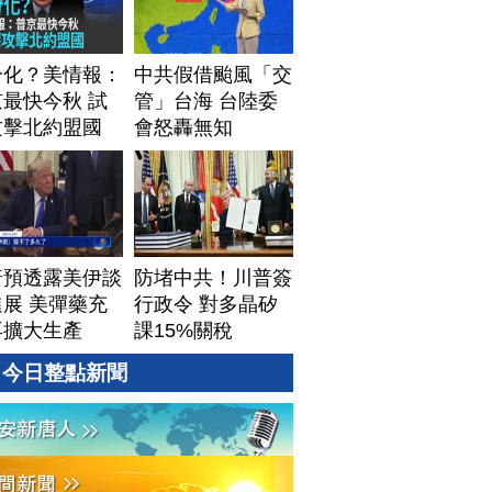
分化？美情報：
中共假借颱風「交
最快今秋 試
管」台海 台陸委
攻擊北約盟國
會怒轟無知
普預透露美伊談
防堵中共！川普簽
展 美彈藥充
行政令 對多晶矽
再擴大生產
課15%關稅
今日整點新聞