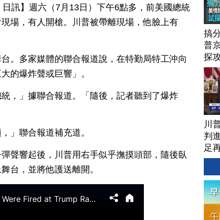
月 14 日訊】週六（7月13日）下午6點多，前美國總統
會現場，有人開槍。川普被帶離現場，他臉上有
搞
普京
探
舞台。多家媒體的聯合報道說，在特勤局特工沖向
巨大的爆炸聲或巨響」。
總統，」據聯合報道。「隨後，記者聽到了爆炸
川
頭，」聯合報道補充道。
判進
足
子彈聲響起後，川普用右手似乎撫摸頭部，隨後臥
上舞台，並將他護送離開。