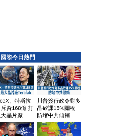
國際今日熱門
aceX、特斯拉
川普簽行政令對多
斥資168億 打
晶矽課15%關稅
最大晶片廠
防堵中共傾銷
afab