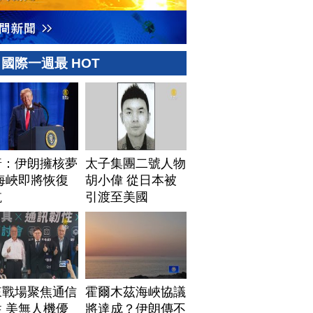
國際一週最 HOT
普：伊朗擁核夢
太子集團二號人物
海峽即將恢復
胡小偉 從日本被
航
引渡至美國
來戰場聚焦通信
霍爾木茲海峽協議
 美無人機優
將達成？伊朗傳不