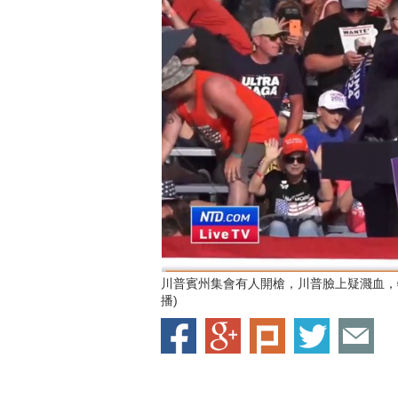
川普賓州集會有人開槍，川普臉上疑濺血，
播)