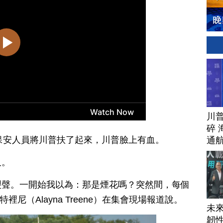
川
碎 
保安人員將川普扶了起來，川普臉上有血。
通
久。
裂聲。一開始我以為：那是煙花嗎？突然間，每個
裡尼（Alayna Treene）在集會現場報道說。
未
韌性