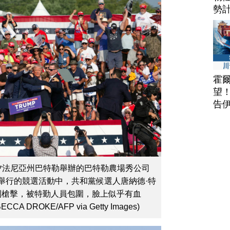
勢
霍
望
告
在賓夕法尼亞州巴特勒舉辦的巴特勒農場秀公司
w Inc.) 舉行的競選活動中，共和黨候選人唐納德·特
p) 遭到槍擊，被特勤人員包圍，臉上似乎有血
DROKE/AFP via Getty Images)