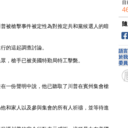
目
4
隨
川普被槍擊事件被定性為對推定共和黨候選人的暗
進行的這起調查討論。
語言
於我
民眾，槍手已被美國特勤局特工擊斃。
委員
登在一份聲明中說，他已聽取了川普在賓州集會槍
為他和家人以及參與集會的所有人祈禱，並等待進