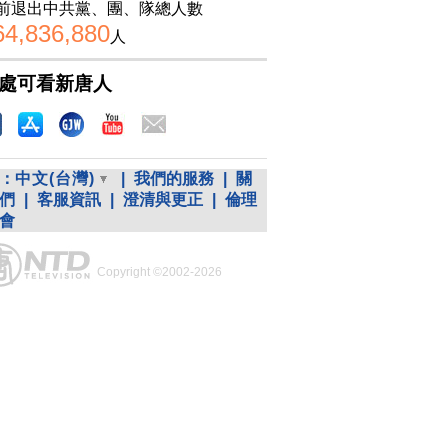
前退出中共黨、團、隊總人數
64,836,880
人
處可看新唐人
：
中文(台灣)
|
我們的服務
|
關
們
|
客服資訊
|
澄清與更正
|
倫理
會
Copyright ©2002-2026