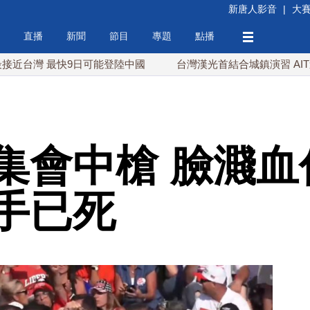
新唐人影音
|
大
直播
新聞
節目
專題
點播
 最快9日可能登陸中國
台灣漢光首結合城鎮演習 AIT連續發
集會中槍 臉濺血
手已死