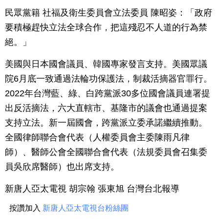
民眾黨籍 社福及衛生委員會立法委員 陳昭姿：「政府
要積極趕快立法全球合作，把這殘忍不人道的行為禁
絕。」
美國與日本國會議員、韓國專家發言支持。美國眾議
院6月底一致通過法輪功保護法，制裁活摘器官罪行。
2022年台灣藍、綠、白跨黨派30多位國會議員連署提
出反活摘法，六大直轄市、基隆市的議會也通過提案
支持立法。新一屆國會，跨黨派立委承諾繼續推動。
全國律師聯合會代表（人權委員會主委陳雨凡律
師）、醫師公會全國聯合會代表（法規委員會召集委
員吳欣席醫師）也出席支持。
新唐人亞太電視 胡宗翰 張東旭 台灣台北報導
按讚加入
新唐人亞太電視台粉絲團