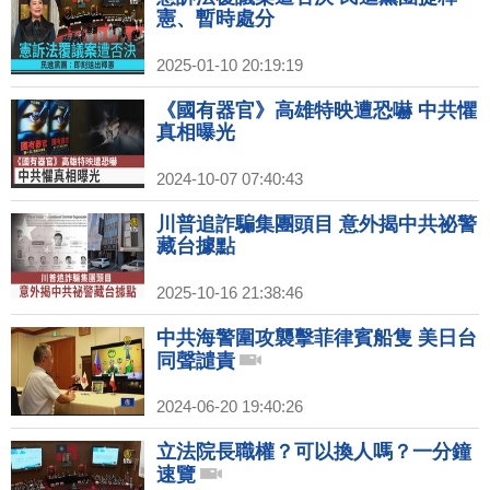
憲、暫時處分
2025-01-10 20:19:19
《國有器官》高雄特映遭恐嚇 中共懼
真相曝光
2024-10-07 07:40:43
川普追詐騙集團頭目 意外揭中共祕警
藏台據點
2025-10-16 21:38:46
中共海警圍攻襲擊菲律賓船隻 美日台
同聲譴責
2024-06-20 19:40:26
立法院長職權？可以換人嗎？一分鐘
速覽