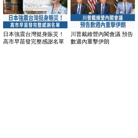
日本強震台灣挺身賑災！
川普戴維營內閣會議 預告
高市早苗發完整感謝名單
數週內重擊伊朗