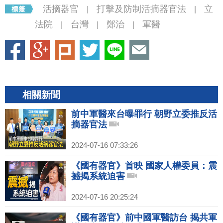
活摘器官
打擊及防制活摘器官法
立
|
|
法院
台灣
鄭治
軍醫
|
|
|
相關新聞
前中軍醫來台曝罪行 朝野立委推反活
摘器官法
2024-07-16 07:33:26
《國有器官》首映 國家人權委員：震
撼揭系統迫害
2024-07-16 20:25:24
《國有器官》前中國軍醫訪台 揭共軍