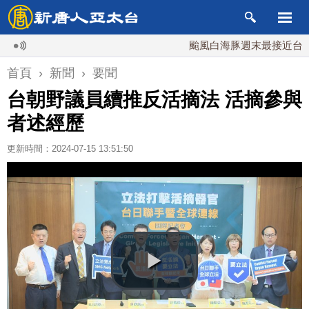
颱風白海豚週末最接近台灣 最快
首頁
›
新聞
›
要聞
台朝野議員續推反活摘法 活摘參與
者述經歷
更新時間：2024-07-15 13:51:50