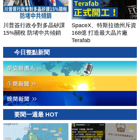
川普簽行政令對多晶矽課
SpaceX、特斯拉德州斥資
15%關稅 防堵中共傾銷
168億 打造最大晶片廠
Terafab
今日整點新聞
要聞一週最 HOT