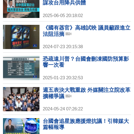
謀攻台用降兵供體
2025-06-05 20:18:02
《國有器官》高雄試映 議員籲跟進立
法阻活摘
2024-07-23 20:15:38
恐疏遠川普？台國會刪凍國防預算影
響一次看
2025-01-23 20:32:53
週五表決大戰重啟 外媒關注立院改革
擴權爭議
2024-05-24 07:26:22
台國會追星族應援燈抗議！引韓媒大
篇幅報導