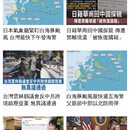
日本氣象廳緊盯白海豚颱
日籍華商回中國探親 傳遭
風 台灣最快下午發海警
禁離境還「被恢復國籍」
台灣雲林縣議會反中共跨
白海豚颱風最快週五海警
境鎮壓提案 無異議通過
父親節中部以北防雨彈