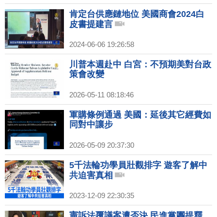
肯定台供應鏈地位 美國商會2024白
皮書提建言
2024-06-06 19:26:58
川普本週赴中 白宮：不預期美對台政
策會改變
2026-05-11 08:18:46
軍購條例通過 美國：延後其它經費如
同對中讓步
2026-05-09 20:37:30
5千法輪功學員壯觀排字 遊客了解中
共迫害真相
2023-12-09 22:30:35
憲訴法覆議案遭否決 民進黨團提釋