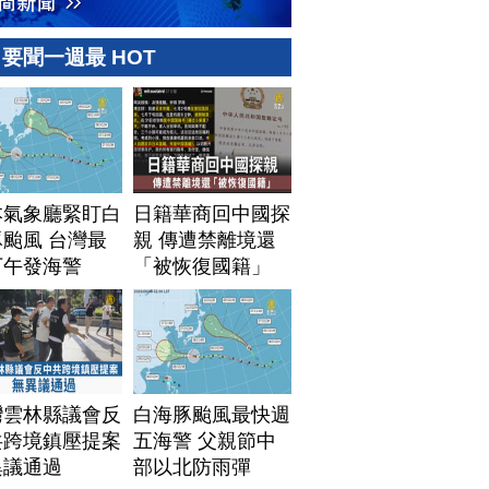
要聞一週最 HOT
本氣象廳緊盯白
日籍華商回中國探
颱風 台灣最
親 傳遭禁離境還
下午發海警
「被恢復國籍」
灣雲林縣議會反
白海豚颱風最快週
共跨境鎮壓提案
五海警 父親節中
異議通過
部以北防雨彈