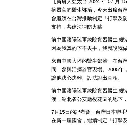
【新唐人亞太台 2024 年 07 
摘器官的醫生鄭治，今天出席台
會繼續在台灣推動制定「打擊及
支持，共建法律防火牆。
前中國瀋陽陸軍總院實習醫生 鄭
因為我真的下不去手，我就說我
來自中國大陸的醫生鄭治，在台灣
間，參與活摘器官現場。2005
讓他決心逃離、設法說出真相。
前中國瀋陽陸軍總院實習醫生 鄭
漢，湖北省公安廳後花園的地下
7月15日的記者會，台灣日本聯
在新一屆國會，繼續制定「打擊