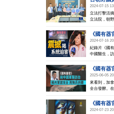
2024-07-15 13
立法打擊活
立法院，朝野
定「打擊及防
官現場的醫
《國有器
2024-07-16 20
紀錄片《國
中國醫生，訪
委員在觀影
《國有器
2025-06-05 20
體
來看到，加
全台發酵。在
前中國醫生
籲台灣人認
《國有器
2024-07-23 20