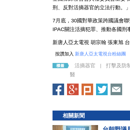
刑、反對活摘器官的立法行動。
7月底，30國對華政策跨國議會聯
IPAC關注活摘犯罪、推動各國刑
新唐人亞太電視 胡宗翰 張東旭 
按讚加入
新唐人亞太電視台粉絲團
活摘器官
打擊及防
|
醫
相關新聞
台朝野議