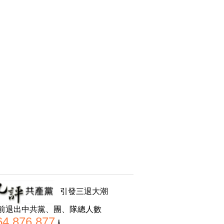
引發三退大潮
前退出中共黨、團、隊總人數
64,876,877
人