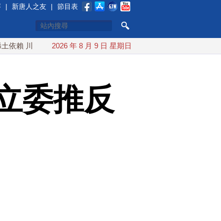
賽
|
新唐人之友
|
節目表
川普宣布礦業投資20億美元
2026 年 8 月 9 日 星期日
中東局勢動盪 土耳其沙特巴基斯坦
立委推反