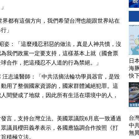
！」
世界都有這個方向，我們希望台灣也能跟世界站在
暴行」
陳昭姿：「這麼殘忍邪惡的做法，真是人神共憤，沒
認為我們政黨一定要支持，這樣基本上就（國會票
日
全球合作，把這殘忍不人道的行為禁絕。」
海豚
快
 汪志遠醫師：「中共活摘法輪功學員器官，是毀
。動用了整個國家資源的，國家群體滅絕犯罪。這
把人間變成了地獄，因此所有生活在環境中的人，
台
發言，支持台灣立法。美國眾議院6月底一致通過
中
、眾議員櫻田義孝表示，各國應協調合作按照《打
無
主旨積極立法。