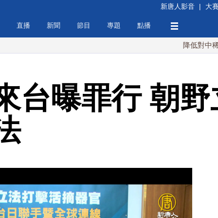
新唐人影音
|
大
直播
新聞
節目
專題
點播
降低對中稀土依賴 
來台曝罪行 朝野
法