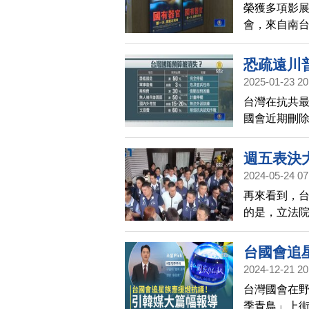
榮獲多項影展
會，來自南
片團隊座談
更多人知道
恐疏遠川
2025-01-23 20
台灣在抗共
國會近期刪除
達10億新台
警，恐怕會
週五表決
2024-05-24 07
再來看到，
的是，立法
再進行表決
二的三萬人
台國會追
2024-12-21 20
台灣國會在野
季青鳥」上