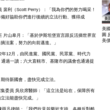
裴利（Scott Perry）：「我為你們的努力喝采！
準備好協助你們進行後續的立法行動、獲得成
美
圓 
臣 片山皋月：「基於伊斯坦堡宣言跟反活摘世界宣
美
活摘法案，努力的向前邁進。」
22年12月，由民進黨、國民黨、民眾黨、時代力
，通過一讀；六大直轄市、基隆市的議會也通過提
，期待新國會，盡快完成立法。
集委員 吳欣席醫師：「這立法是站在，保障所有
的立法能盡快完成。」
陳雨凡律師：「我們欣見並樂於支持，各種反對酷