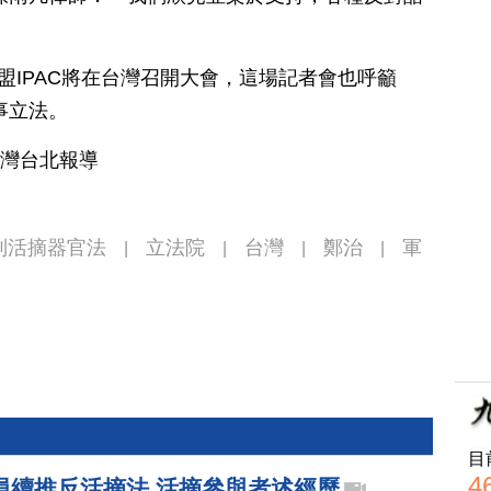
」
盟IPAC將在台灣召開大會，這場記者會也呼籲
事立法。
台灣台北報導
制活摘器官法
立法院
台灣
鄭治
軍
|
|
|
|
目
4
員續推反活摘法 活摘參與者述經歷