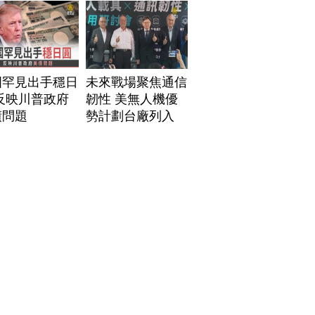
國罕見出手穩日
未來戰場聚焦通信
反映川普政府
韌性 美無人機優
債問題
勢計劃台廠列入