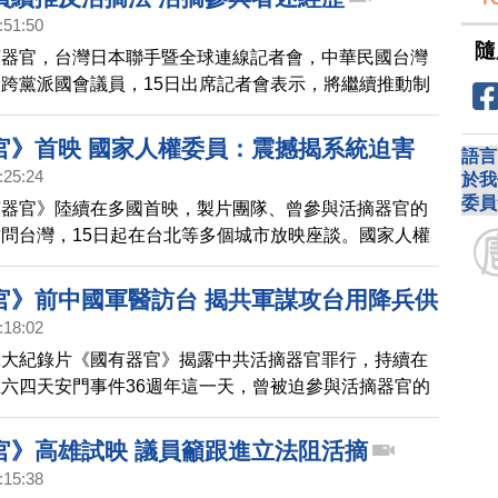
:51:50
隨
摘器官，台灣日本聯手暨全球連線記者會，中華民國台灣
跨黨派國會議員，15日出席記者會表示，將繼續推動制
制活摘器官法」。1990年代曾在中共軍醫院參與活摘器
生鄭治，來到立法院講述親身經歷。
官》首映 國家人權委員：震撼揭系統迫害
語言
:25:24
於我
委員
有器官》陸續在多國首映，製片團隊、曾參與活摘器官的
問台灣，15日起在台北等多個城市放映座談。國家人權
後表示，非常震撼，揭露了系統性的迫害。
官》前中國軍醫訪台 揭共軍謀攻台用降兵供
:18:02
拿大紀錄片《國有器官》揭露中共活摘器官罪行，持續在
六四天安門事件36週年這一天，曾被迫參與活摘器官的
鄭治，再次踏上台灣土地，揭露共產黨的邪惡體制，並呼
清中共本質。
官》高雄試映 議員籲跟進立法阻活摘
:15:38