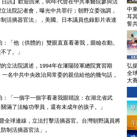
月 15 日訊】歡迎回來，90年代曾在中共軍醫院參與活
中東
灣立法院記者會，曝光中共罪行；朝野立委強調，
耳
防制活摘器官法」，美國、日本議員也錄影片表達
誓
治：「他（供體的）雙眼直直看著我，眼瞼在動。
做不了。」
弘揚
的立法院講述，1994年在瀋陽陸軍總院實習期
全
年，一名中共中央政治局常委的親信給他的幾句話，
大
治：「一個字一個字看著我眼睛說：在湖北省武
，關滿了法輪功學員，還有未成年的孩子。」
手暨全球連線，立法打擊活摘器官。台灣朝野議員將
及防制活摘器官法」。