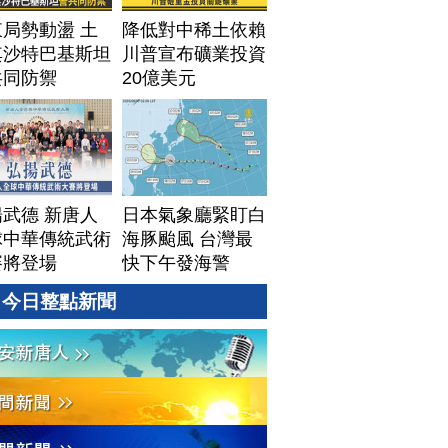
局勢動盪 土
降低對中稀土依賴
其沙特巴基斯坦
川普宣布礦業投資
共同防禦
20億美元
武德 新唐人
日本氣象廳緊盯白
球中華傳統武術
海豚颱風 台灣最
賽將登場
快下午發海警
今日整點新聞