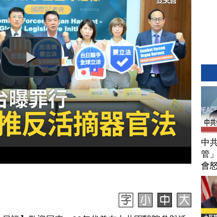
中
管」
會