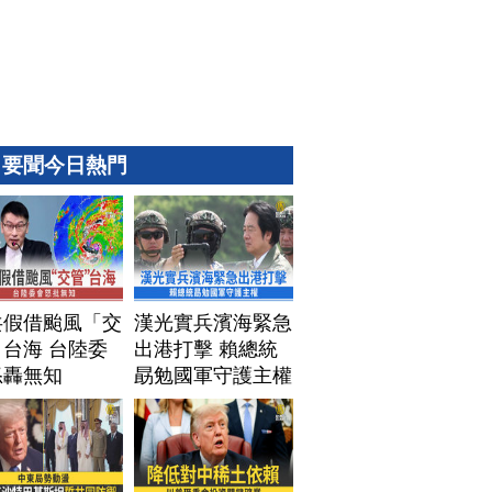
要聞今日熱門
共假借颱風「交
漢光實兵濱海緊急
台海 台陸委
出港打擊 賴總統
怒轟無知
勗勉國軍守護主權