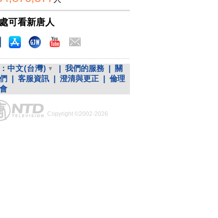
處可看新唐人
：
中文(台灣)
|
我們的服務
|
關
們
|
客服資訊
|
澄清與更正
|
倫理
會
Copyright ©2002-2026